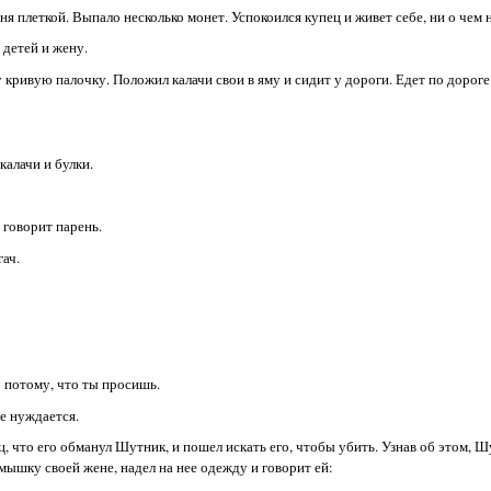
я плеткой. Выпало несколько монет. Успокоился купец и живет себе, ни о чем 
 детей и жену.
 кривую палочку. Положил калачи свои в яму и сидит у дороги. Едет по дороге
калачи и булки.
 говорит парень.
гач.
о потому, что ты просишь.
е нуждается.
, что его обманул Шутник, и пошел искать его, чтобы убить. Узнав об этом, Ш
 мышку своей жене, надел на нее одежду и говорит ей: