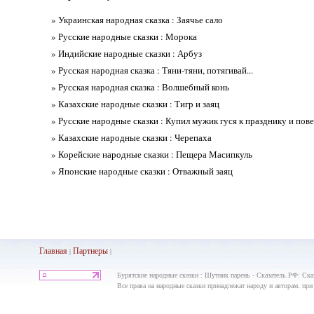
» Украинская народная сказка : Заячье сало
» Русские народные сказки : Морока
» Индийские народные сказки : Арбуз
» Русская народная сказка : Тяни-тяни, потягивай...
» Русская народная сказка : Волшебный конь
» Казахские народные сказки : Тигр и заяц
» Русские народные сказки : Купил мужик гуся к празднику и пове
» Казахские народные сказки : Черепаха
» Корейские народные сказки : Пещера Масипкуль
» Японские народные сказки : Отважный заяц
Главная
Партнеры
|
|
Бурятские народные сказки : Шутник парень - Сказатель.РФ: Ска
Все права на народные сказки принадлежат народу и авторам, при 