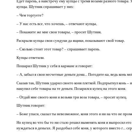
Едет парень, а навстречу ему купцы с тремя возами разного товара.
купцы. Шутник спрашивает у них:
– Чем торгуете?
– У нас есть все, что хочешь, – отвечают купцы,
– Покажите же мне свои товары, – просит Шутник.
Раскрыли купцы свои сундуки да ящики, показывают свой товар.
– Сколько стоит этот товар? – спрашивает парень.
Купцы ответили.
Пошарил Шутник у себя в кармане и говорит:
– А, забыл я свои несчетные деньги дома... Погодите-ка, ведь конь м
Сказав так, Шутник ударил своего коня плеткой. Подпрыгнул конь – 
накупил себе товары на те деньги. Позарился купец на этого коня.
– Отдай мне своего коня и возьми три воза товара, – просит купец.
Шутник говорит:
– Боже упаси, сказал ты невозможное, коня этого я ни на что не про
Но купец во что бы то ни стало решил выменять коня и выпросил ег
нуждаться в деньгах. Я раздобыл себе коня, у которого вместо г... с