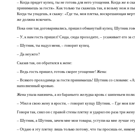
– Когда придет купец, ты не готовь для него угощения. Когда же я с
принимаешь за гостя». Как только ты скажешь так, я возьму нож и п
Когда ты упадешь, я скажу: «Где ты, моя плетка, воскрешающая ме
же должна вскочить.
Пока они так договаривались, пришел обманутый купец. Шутник гов
– У, к нам гость пришел! Сюда, сюда проходите, – усаживает его за с
– Шутник, ты надул меня, – говорит купец.
– Да неужто?
Сказав так, он обратился к жене:
– Ведь гость пришел, готовь скорее угощение! Жена:
– Всякого проходимца за гостя принимаешь! Шутник со словами: «А
наполненный кровью.
Жена упала навзничь, а из бараньего желудка кровь с шипеньем полил
– Убил я свою жену в ярости, – говорит купцу Шутник. – Где моя 
Говоря так, снял он с правой стены плетку и ударил ею раза три жен
– Шутник, а Шутник, зачем мне мои товары, уступи-ка мне лучше эту 
– Отдаю я эту плетку лишь только потому, что ты просишь ее, ником