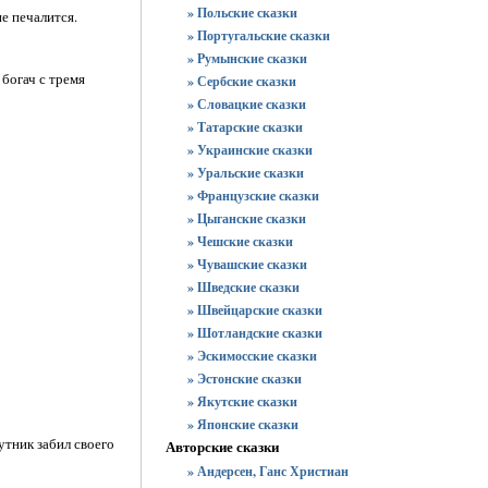
» Польские сказки
не печалится.
» Португальские сказки
» Румынские сказки
 богач с тремя
» Сербские сказки
» Словацкие сказки
» Татарские сказки
» Украинские сказки
» Уральские сказки
» Французские сказки
» Цыганские сказки
» Чешские сказки
» Чувашские сказки
» Шведские сказки
» Швейцарские сказки
» Шотландские сказки
» Эскимосские сказки
» Эстонские сказки
» Якутские сказки
» Японские сказки
утник забил своего
Авторские сказки
» Андерсен, Ганс Христиан