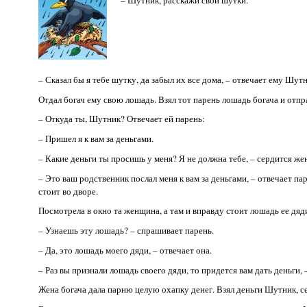
– Сказал бы я тебе шутку, да забыл их все дома, – отвечает ему Шут
Отдал богач ему свою лошадь. Взял тот парень лошадь богача и отпр
– Откуда ты, Шутник? Отвечает ей парень:
– Пришел я к вам за деньгами.
– Какие деньги ты просишь у меня? Я не должна тебе, – сердится жен
– Это ваш родственник послал меня к вам за деньгами, – отвечает па
стоит во дворе.
Посмотрела в окно та женщина, а там и вправду стоит лошадь ее дяд
– Узнаешь эту лошадь? – спрашивает парень.
– Да, это лошадь моего дяди, – отвечает она.
– Раз вы признали лошадь своего дяди, то придется вам дать деньги, 
Жена богача дала парню целую охапку денег. Взял деньги Шутник, се