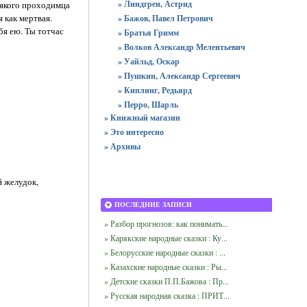
» Линдгрен, Астрид
всякого проходимца
 как мертвая.
» Бажов, Павел Петрович
бя ею. Ты тотчас
» Братья Гримм
» Волков Александр Мелентьевич
» Уайльд, Оскар
» Пушкин, Александр Сергеевич
» Киплинг, Редьярд
» Перро, Шарль
» Книжный магазин
» Это интересно
» Архивы
й желудок,
ПОСЛЕДНИЕ ЗАПИСИ
» Разбор прогнозов: как понимать...
» Карякские народные сказки : Ку...
» Белорусские народные сказки : ...
» Казахские народные сказки : Ры...
» Детские сказки П.П.Бажова : Пр...
» Русская народная сказка : ПРИТ...