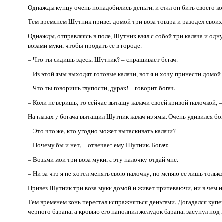
Однажды купцу очень понадобились деньги, и стал он бить своего кон
Тем временем Шутник привез домой три воза товара и разодел своих
Однажды, отправляясь в поле, Шутник взял с собой три калача и одну
возами муки, чтобы продать ее в городе.
– Что ты сидишь здесь, Шутник? – спрашивает богач.
– Из этой ямы выходят готовые калачи, вот я и хочу принести домой 
– Что ты говоришь глупости, дурак! – говорит богач.
– Коли не веришь, то сейчас вытащу калачи своей кривой палочкой, –
На глазах у богача вытащил Шутник калач из ямы. Очень удивился бо
– Это что же, кто угодно может вытаскивать калачи?
– Почему бы и нет, – отвечает ему Шутник. Богач:
– Возьми мои три воза муки, а эту палочку отдай мне.
– Ни за что я не хотел менять свою палочку, но меняю ее лишь тольк
Привез Шутник три воза муки домой и живет припеваючи, ни в чем н
Тем временем конь перестал испражняться деньгами. Догадался купец
черного барана, а кровью его наполнил желудок барана, засунул под