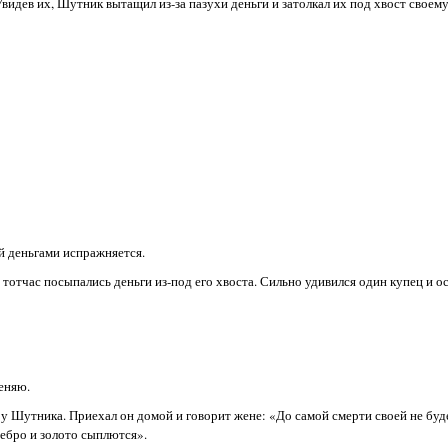
 Увидев их, Шутник вытащил из-за пазухи деньги и затолкал их под хвост своем
ой деньгами испражняется.
и тотчас посыпались деньги из-под его хвоста. Сильно удивился один купец и 
меняю.
о у Шутника. Приехал он домой и говорит жене: «До самой смерти своей не буд
еребро и золото сыплются».