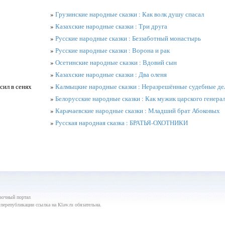
»
Грузинские народные сказки : Как волк душу спасал
»
Казахские народные сказки : Три друга
»
Русские народные сказки : Беззаботный монастырь
»
Русские народные сказки : Ворона и рак
»
Осетинские народные сказки : Вдовий сын
»
Казахские народные сказки : Два оленя
сил в сенях
»
Калмыцкие народные сказки : Неразрешённые судебные де
»
Белорусские народные сказки : Как мужик царского генера
»
Карачаевские народные сказки : Младший брат Абоковых
»
Русская народная сказка : БРАТЬЯ-ОХОТНИКИ
зочный портал
перепубликации ссылка на Klaw.ru обязательна.