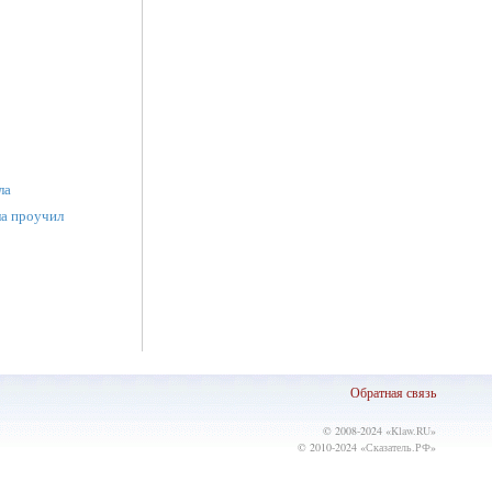
ла
ла проучил
Обратная связь
© 2008-2024 «
Klaw.RU
»
© 2010-2024 «
Сказатель.РФ
»