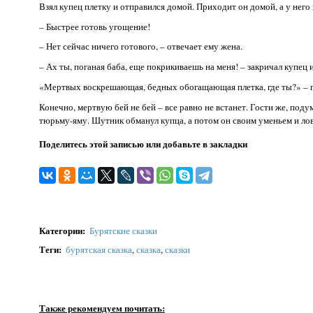
Взял купец плетку и отправился домой. Приходит он домой, а у него 
– Быстрее готовь угощение!
– Нет сейчас ничего готового, – отвечает ему жена.
– Ах ты, поганая баба, еще покрикиваешь на меня! – закричал купец 
«Мертвых воскрешающая, бедных обогащающая плетка, где ты?» – гов
Конечно, мертвую бей не бей – все равно не встанет. Гости же, поду
тюрьму-яму. Шутник обманул купца, а потом он своим уменьем и лов
Поделитесь этой записью или добавьте в закладки
Категории
:
Бурятские сказки
Теги
:
бурятская сказка
,
сказка
,
сказки
Также рекомендуем почитать: