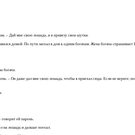
ник. – Дай мне свою лошадь, и я привезу свои шутки.
авился домой. По пути заехал в дом к одним богачам. Жена богача спрашивает
а богача.
рень. – Он даже дал мне свою лошадь, чтобы я приехал сюда. Если не верите, п
и.
– говорит ей парень.
л на лошадь и дальше поехал.