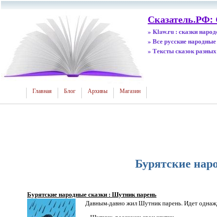
Сказатель.РФ:
» Klaw.ru : сказки наро
» Все русские народные
» Тексты сказок разных
Главная
Блог
Архивы
Магазин
Бурятские нар
Бурятские народные сказки : Шутник парень
Давным-давно жил Шутник парень. Идет однажды
– Шутник, расскажи свои шутки.