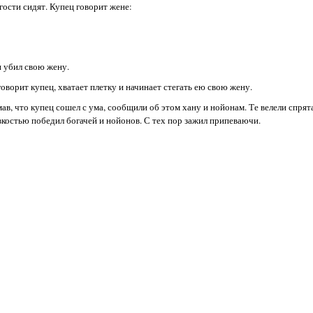
гости сидят. Купец говорит жене:
и убил свою жену.
орит купец, хватает плетку и начинает стегать ею свою жену.
мав, что купец сошел с ума, сообщили об этом хану и нойонам. Те велели спрят
костью победил богачей и нойонов. С тех пор зажил припеваючи.