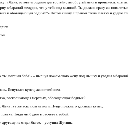
кажу: «Жена, готовь угощение для гостей», ты обругай меня и произнеси: «Ты 
ырну в бараний желудок, что у тебя под мышкой. Ты должна сразу же повалиться
ртвых и обогащающая бедных?» Потом сниму с правой стены плетку и ударю те
орит:
тол.
х ты, поганая баба!» – пырнул ножом свою жену под мышку и угодил в барани
ась. Испугался купец, аж остолбенел.
плетка, воскрешающая мертвых, обогащающая бедных?
у. Жена тут же вскочила на ноги. Пуще прежнего удивился купец.
плетку. Тогда мы будем в расчете с тобой.
у другому не отдал бы ее, – уступил Шутник.