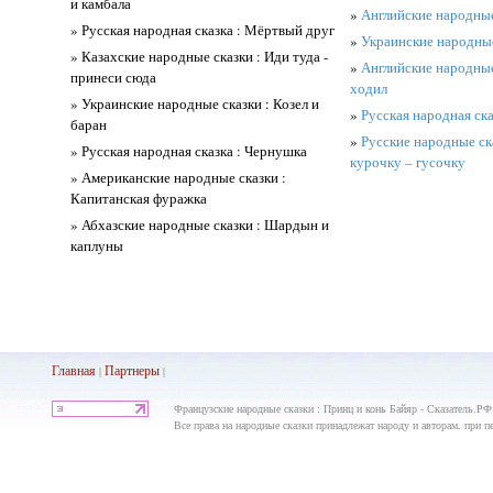
и камбала
»
Английские народные
» Русская народная сказка : Мёртвый друг
»
Украинские народные
» Казахские народные сказки : Иди туда -
»
Английские народные
принеси сюда
ходил
» Украинские народные сказки : Козел и
»
Русская народная ска
баран
»
Русские народные ска
» Русская народная сказка : Чернушка
курочку – гусочку
» Американские народные сказки :
Капитанская фуражка
» Абхазские народные сказки : Шардын и
каплуны
Главная
Партнеры
|
|
Французские народные сказки : Принц и конь Байяр - Сказатель.РФ
Все права на народные сказки принадлежат народу и авторам, при пе