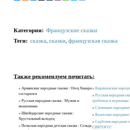
Категории
:
Французские сказки
Теги
:
сказка
,
сказки
,
французская сказка
Также рекомендуем почитать:
» Армянские народные сказки : Отец Хикара
»
Карачаевские народн
состарился
»
Русская народная ска
» Русская народная сказка : Мужик и
гребешок и жерновцы
мошенники
»
Словацкие народные 
» Швейцарские народные сказки :
»
Казахские народные 
Хрустальный колодец
»
Сербская народная 
» Польская народная детская сказка : Сельдь
СВЯТОГО?