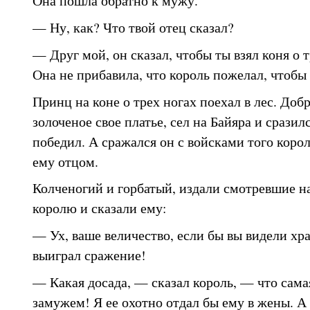
Она пошла обратно к мужу.
— Ну, как? Что твой отец сказал?
— Друг мой, он сказал, чтобы ты взял коня о т
Она не прибавила, что король пожелал, чтобы 
Принц на коне о трех ногах поехал в лес. Доб
золоченое свое платье, сел на Байяра и сразил
победил. А сражался он с войсками того коро
ему отцом.
Колченогий и горбатый, издали смотревшие на
королю и сказали ему:
— Ух, ваше величество, если бы вы видели хр
выиграл сражение!
— Какая досада, — сказал король, — что сама
замужем! Я ее охотно отдал бы ему в жены. А 