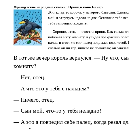
Французские народные сказки : Принц и конь Байяр
Жил когда-то король, у которого был сын. Однаж
мой, я отлучусь недели на две. Оставляю тебе все
тебе запрещаю входить.
— Хорошо, отец, — ответил принц. Как только от
побежал в эту комнату и увидел прекрасный золот
палец, и в тот же миг палец покрылся позолотой. 
сколько он ни тер, ничего не помогало; он завязал
В тот же вечер король вернулся. — Ну что, сын
комнату?
— Нет, отец.
— А что это у тебя с пальцем?
— Ничего, отец.
— Сын мой, что-то у тебя неладно!
— А это я повредил себе палец, когда резал дл