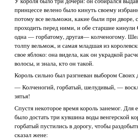
У короля было три дочери: он собирался выда
принцессе велено было кинуть своему избранн
потому все вельможи, какие были при дворе, 
проходить перед ними, и обе старшие кинули
одна — горбатому, другая— колченогому. Ше
толпу вельмож, и самая младшая из королевск
свое яблоко: она видела, как он украдкой рас
волосы, и знала, кто он такой.
Король сильно был разгневан выбором Своих 
— Колченогий, горбатый, шелудивый, — воск
зятья!
Спустя некоторое время король занемог. Для 
было достать три кувшина воды венгерской ко
горбатый пустились в дорогу, чтобы раздобыт
сказал жене: