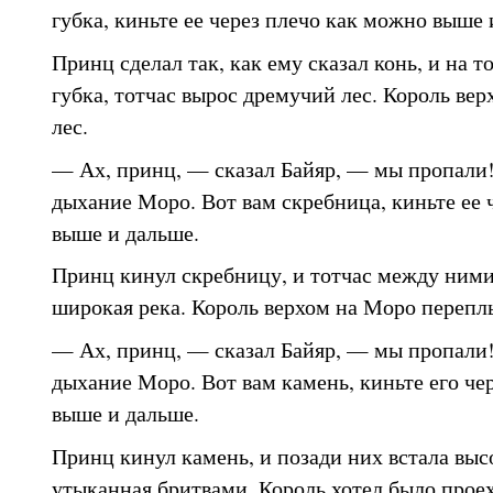
губка, киньте ее через плечо как можно выше 
Принц сделал так, как ему сказал конь, и на т
губка, тотчас вырос дремучий лес. Король ве
лес.
— Ах, принц, — сказал Байяр, — мы пропали!
дыхание Моро. Вот вам скребница, киньте ее 
выше и дальше.
Принц кинул скребницу, и тотчас между ними
широкая река. Король верхом на Моро перепл
— Ах, принц, — сказал Байяр, — мы пропали!
дыхание Моро. Вот вам камень, киньте его че
выше и дальше.
Принц кинул камень, и позади них встала высо
утыканная бритвами. Король хотел было проех