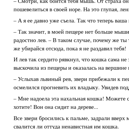
– Смотри, как боится тебя мышь. От страха он
пошевелиться в своей норе. На это глупая, ле
– А я ее давно уже съела. Так что теперь ваша
– Так значит, в моей пещере нет больше мыши
радостно лев. – В таком случае, почему же ты
же убирайся отсюда, пока я не раздавил тебя!
И лев так сердито рявкнул, что кошка сама не 
выскочила из пещеры и оказалась на вершине
– Услыхав львиный рев, звери прибежали к пещ
осмелился прогневить их владыку. Увидев под
– Мне надоела эта нахальная кошка! Можете с 
хотите! Вон она сидит на дереве...
Все звери бросились к пальме, задрали вверх 
свалится ли оттуда ненавистная им кошка.