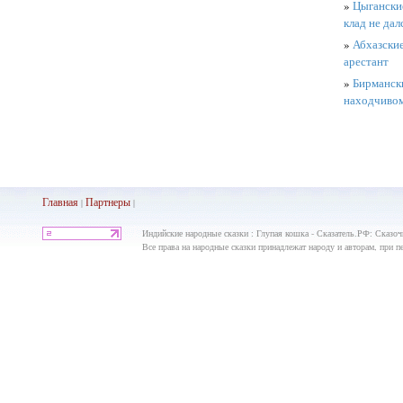
»
Цыганские
клад не дал
»
Абхазские
арестант
»
Бирмански
находчивом
Главная
Партнеры
|
|
Индийские народные сказки : Глупая кошка - Сказатель.РФ: Сказоч
Все права на народные сказки принадлежат народу и авторам, при пе