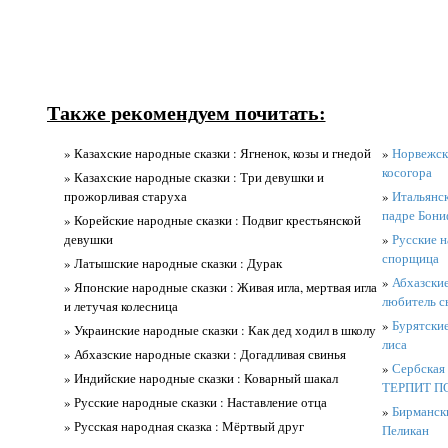
Также рекомендуем почитать:
» Казахские народные сказки : Ягненок, козы и гнедой
»
Норвежски
косогора
» Казахские народные сказки : Три девушки и
прожорливая старуха
»
Итальянск
падре Бони
» Корейские народные сказки : Подвиг крестьянской
девушки
»
Русские н
спорщица
» Латышские народные сказки : Дурак
»
Абхазские
» Японские народные сказки : Живая игла, мертвая игла
любитель с
и летучая колесница
»
Бурятские
» Украинские народные сказки : Как дед ходил в школу
лиса
» Абхазские народные сказки : Догадливая свинья
»
Сербская 
» Индийские народные сказки : Коварный шакал
ТЕРПИТ П
» Русские народные сказки : Наставление отца
»
Бирмански
» Русская народная сказка : Мёртвый друг
Пеликан