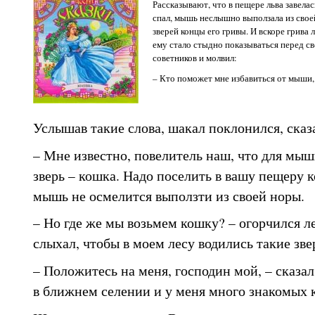
Рассказывают, что в пещере льва завела
спал, мышь неслышно выползала из свое
зверей концы его гривы. И вскоре грива л
ему стало стыдно показываться перед св
советников и молвил:
– Кто поможет мне избавиться от мыши,
Услышав такие слова, шакал поклонился, сказа
– Мне известно, повелитель наш, что для мыш
зверь – кошка. Надо поселить в вашу пещеру к
мышь не осмелится выползти из своей норы.
– Но где же мы возьмем кошку? – огорчился ле
слыхал, чтобы в моем лесу водились такие звер
– Положитесь на меня, господин мой, – сказа
в ближнем селении и у меня много знакомых 