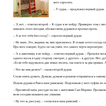
кого спросить.
– У судьи, – предложил первый дурак.
– Э, нет, – ответил второй. – К судье я не пойду. Примерно этак с ме
наказать этого негодяя, обозвал меня дураком и прогнал прочь.
– А за что тебя бил сосед? – спросил первый дурак.
– Не знаю. Это, видишь ли, мне приснилось. Я только хотел соседа сп
Про него говорят, будто он так умён, что самого чёрта перехитрит.
– Э, к лавочнику я не пойду, – ответил первый дурак. – Прошлое вос
одного носок в одну сторону смотрит, у другого – в другую. Нет, д
«Если тебе вздумалось два левых носить, так плати и за два правых. 
– Что же нам делать? – сказал второй дурак.
Стали опять думать. Думали, думали и решили отправиться к самому 
Пошли дураки в Рим к папе римскому. Поцеловали у него туфлю по 
– Пресвятой папа, рассуди ты нас с жителями Сан-Марино. Прозвали н
вели соседям называть нас умными.
– Ну что ж, рассужу, – согласился папа римский. –