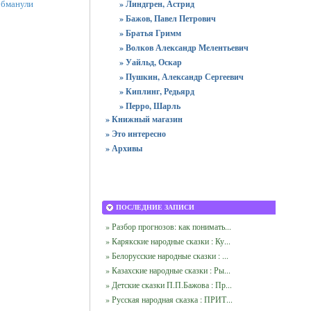
обманули
» Линдгрен, Астрид
» Бажов, Павел Петрович
» Братья Гримм
» Волков Александр Мелентьевич
» Уайльд, Оскар
» Пушкин, Александр Сергеевич
» Киплинг, Редьярд
» Перро, Шарль
» Книжный магазин
» Это интересно
» Архивы
ПОСЛЕДНИЕ ЗАПИСИ
» Разбор прогнозов: как понимать...
» Карякские народные сказки : Ку...
» Белорусские народные сказки : ...
» Казахские народные сказки : Ры...
» Детские сказки П.П.Бажова : Пр...
» Русская народная сказка : ПРИТ...