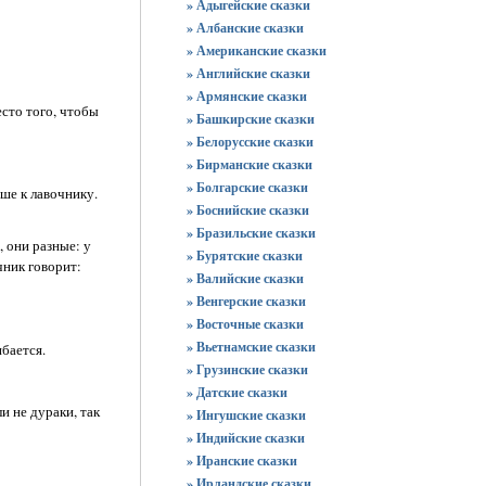
» Адыгейские сказки
» Албанские сказки
» Американские сказки
» Английские сказки
» Армянские сказки
есто того, чтобы
» Башкирские сказки
» Белорусские сказки
» Бирманские сказки
» Болгарские сказки
чше к лавочнику.
» Боснийские сказки
» Бразильские сказки
, они разные: у
» Бурятские сказки
чник говорит:
» Валийские сказки
» Венгерские сказки
» Восточные сказки
» Вьетнамские сказки
бается.
» Грузинские сказки
» Датские сказки
и не дураки, так
» Ингушские сказки
» Индийские сказки
» Иранские сказки
» Ирландские сказки