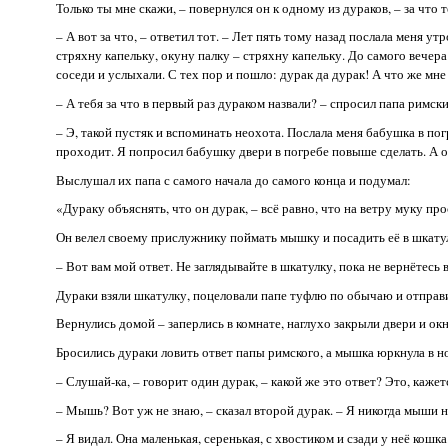
Только ты мне скажи, – повернулся он к одному из дураков, – за что 
– А вот за что, – ответил тот. – Лет пять тому назад послала меня ут
стряхну капельку, окуну палку – стряхну капельку. До самого вечера 
соседи и услыхали. С тех пор и пошло: дурак да дурак! А что же мне
– А тебя за что в первый раз дураком назвали? – спросил папа римски
– Э, такой пустяк и вспоминать неохота. Послала меня бабушка в пог
проходит. Я попросил бабушку двери в погребе повыше сделать. А он
Выслушал их папа с самого начала до самого конца и подумал:
«Дураку объяснять, что он дурак, – всё равно, что на ветру муку пр
Он велел своему прислужнику поймать мышку и посадить её в шкатул
– Вот вам мой ответ. Не заглядывайте в шкатулку, пока не вернётесь 
Дураки взяли шкатулку, поцеловали папе туфлю по обычаю и отправи
Вернулись домой – заперлись в комнате, наглухо закрыли двери и ок
Бросились дураки ловить ответ папы римского, а мышка юркнула в нор
– Слушай-ка, – говорит один дурак, – какой же это ответ? Это, кажет
– Мышь? Вот уж не знаю, – сказал второй дурак. – Я никогда мыши н
– Я видал. Она маленькая, серенькая, с хвостиком и сзади у неё кошка