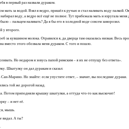
тебя в первый раз назвали дураком.
ром мать за водой. Взял я ведро, пришёл к ручью и стал наливать воду палкой. О
набирал воду, а ведро всё ещё не полное. Тут прибежала мать и изругала меня 
 было – пальцем наливать? Да я бы его в холодной воде совсем заморозил.
й у второго.
реб за кувшином молока. Отравился я, да дверца там оказалась низкая. Весь про
а вместо этого обозвала меня дураком. С того и пошло.
осеивать. Но недаром я зовусь папой римским – я их не отпущу без ответа».
ку. Шкатулку он дал дуракам и сказал:
в Сан-Марино. Но знайте: если упустите ответ, – значит, вы последние дураки.
лись той же дорогой назад.
на. Потом приподняли крышку шкатулки, а оттуда что-то как выскочит!
ку – и нет её.
ся, мышь.
е видал. А ты?
.