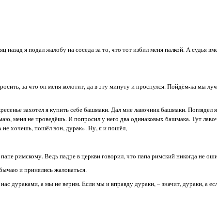
сяц назад я подал жалобу на соседа за то, что тот избил меня палкой. А судья вм
росить, за что он меня колотит, да в эту минуту и проснулся. Пойдём-ка мы лу
кресенье захотел я купить себе башмаки. Дал мне лавочник башмаки. Поглядел я
умаю, меня не проведёшь. И попросил у него два одинаковых башмака. Тут лаво
А не хочешь, пошёл вон, дурак». Ну, я и пошёл,
папе римскому. Ведь падре в церкви говорил, что папа римский никогда не оши
обычаю и принялись жаловаться.
ас дураками, а мы не верим. Если мы и вправду дураки, – значит, дураки, а есл