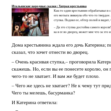
Итальянские народные сказки : Хитрая крестьянка
Как-то один крестьянин обрабатывал в с
его мотыга звякнула обо что-то твердое.
ступка. Поднял ее, обтер полой и видит, 
– Да это ступка достойна самого короля!
ка я ее во дворец, может мне что за это 
Дома крестьянина ждала его дочь Катерина; по
сказал, что хочет отнести во дворец.
– Очень красивая ступка,– проговорила Катери
скажешь. Но, если вы ее понесете королю, он 
чего-то не хватает. И вам же будет плохо.
– Чего же здесь не хватает? Не к чему тут пр
Чего ты мелешь, басурманка?
И Катерина ответила: