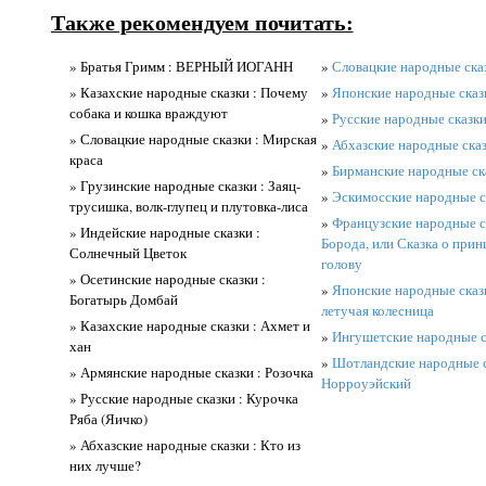
Также рекомендуем почитать:
» Братья Гримм : ВЕРНЫЙ ИОГАНН
»
Словацкие народные сказ
» Казахские народные сказки : Почему
»
Японские народные сказк
собака и кошка враждуют
»
Русские народные сказки
» Словацкие народные сказки : Мирская
»
Абхазские народные сказ
краса
»
Бирманские народные ска
» Грузинские народные сказки : Заяц-
»
Эскимосские народные с
трусишка, волк-глупец и плутовка-лиса
»
Французские народные ск
» Индейские народные сказки :
Борода, или Сказка о прин
Солнечный Цветок
голову
» Осетинские народные сказки :
»
Японские народные сказки
Богатырь Домбай
летучая колесница
» Казахские народные сказки : Ахмет и
»
Ингушетские народные ск
хан
»
Шотландские народные с
» Армянские народные сказки : Розочка
Норроуэйский
» Русские народные сказки : Курочка
Ряба (Яичко)
» Абхазские народные сказки : Кто из
них лучше?