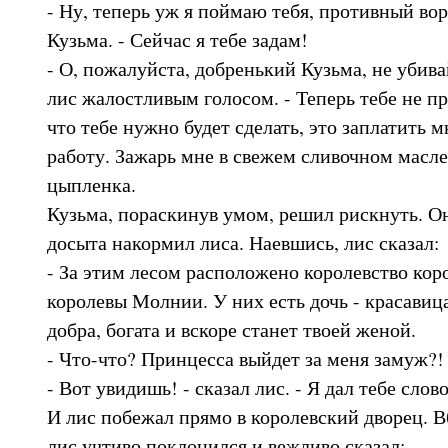
- Ну, теперь уж я поймаю тебя, противный вор
Кузьма. - Сейчас я тебе задам!
- О, пожалуйста, добренький Кузьма, не убива
лис жалостливым голосом. - Теперь тебе не пр
что тебе нужно будет сделать, это заплатить 
работу. Зажарь мне в свежем сливочном масле
цыпленка.
Кузьма, пораскинув умом, решил рискнуть. О
досыта накормил лиса. Наевшись, лис сказал:
- За этим лесом расположено королевство ко
королевы Молнии. У них есть дочь - красавица
добра, богата и вскоре станет твоей женой.
- Что-что? Принцесса выйдет за меня замуж?! 
- Вот увидишь! - сказал лис. - Я дал тебе слов
И лис побежал прямо в королевский дворец. В
лис учтиво поклонился и вежливо сказал: