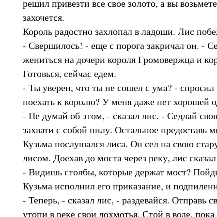
решил привезти все свое золото, а вы возьмете
захочется.
Король радостно захлопал в ладоши. Лис поб
- Свершилось! - еще с порога закричал он. - 
жениться на дочери короля Громовержца и к
Готовься, сейчас едем.
- Ты уверен, что ты не сошел с ума? - спросил 
поехать к королю? У меня даже нет хорошей 
- Не думай об этом, - сказал лис. - Седлай св
захвати с собой пилу. Остальное предоставь м
Кузьма послушался лиса. Он сел на свою стар
лисом. Доехав до моста через реку, лис сказал
- Видишь столбы, которые держат мост? Пойд
Кузьма исполнил его приказание, и подпиленн
- Теперь, - сказал лис, - раздевайся. Отправь
утопи в реке свои лохмотья. Стой в воде, пока