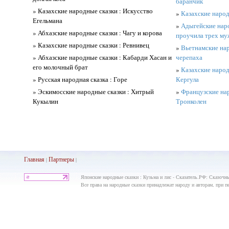
баранчик
» Казахские народные сказки : Искусство
»
Казахские народ
Егельмана
»
Адыгейские наро
» Абхазские народные сказки : Чагу и корова
проучила трех м
» Казахские народные сказки : Ревнивец
»
Вьетнамские нар
» Абхазские народные сказки : Кабарди Хасан и
черепаха
его молочный брат
»
Казахские народ
» Русская народная сказка : Горе
Кергула
» Эскимосские народные сказки : Хитрый
»
Французские нар
Кукылин
Тронколен
Главная
Партнеры
|
|
Японские народные сказки : Кузьма и лис - Сказатель.РФ: Сказочн
Все права на народные сказки принадлежат народу и авторам, при пе