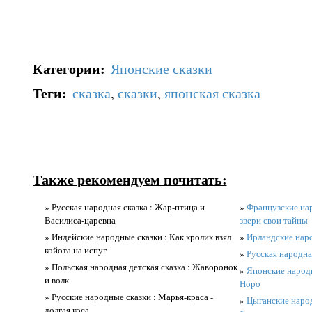
Категории
:
Японские сказки
Теги
:
сказка
,
сказки
,
японская сказка
Также рекомендуем почитать:
» Русская народная сказка : Жар-птица и
»
Французские нар
Василиса-царевна
звери свои тайны
» Индейские народные сказки : Как кролик взял
»
Ирландские наро
койота на испуг
»
Русская народн
» Польская народная детская сказка : Жаворонок
»
Японские народн
и волк
Норо
» Русские народные сказки : Марья-краса -
»
Цыганские народ
долгая коса