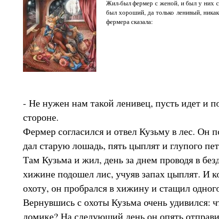
Жил-был фермер с женой, и был у них 
был хороший, да только ленивый, ника
фермера сказала:
- Не нужен нам такой ленивец, пусть идет и п
стороне.
Фермер согласился и отвел Кузьму в лес. Он 
дал старую лошадь, пять цыплят и глупого пет
Там Кузьма и жил, день за днем проводя в без
хижине подошел лис, учуяв запах цыплят. И к
охоту, он пробрался в хижину и стащил одног
Вернувшись с охоты Кузьма очень удивился: чт
домике? На следующий день он опять отправил