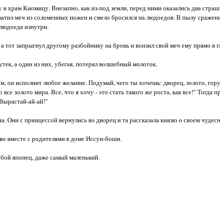
 храм Киомицу. Внезапно, как из-под земли, перед ними оказались два стра
ватил меч из соломенных ножен и смело бросился на людоедов. В пылу сражени
 людоеда изнутри.
 тот запрыгнул другому разбойнику на бровь и вонзил свой меч ему прямо в гл
ек, а один из них, убегая, потерял волшебный молоток.
м, он исполнит любое желание. Подумай, чего ты хочешь: дворец, золото, гору
е золото мира. Все, что я хочу - это стать такого же роста, как все!" Тогда п
Вырастай-ай-ай!"
а. Они с принцессой вернулись во дворец и та рассказала князю о своем чудес
во вместе с родителями в доме Иссун-боши.
юбой японец, даже самый маленький.