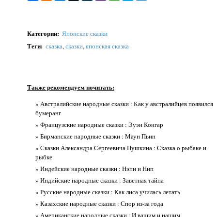
Категории
:
Японские сказки
Теги
:
сказка
,
сказки
,
японская сказка
Также рекомендуем почитать:
» Австралийские народные сказки : Как у австралийцев появился
бумеранг
» Французские народные сказки : Эуэн Конгар
» Бирманские народные сказки : Маун Пьин
» Сказки Александра Сергеевича Пушкина : Сказка о рыбаке и
рыбке
» Индейские народные сказки : Нэпи и Нип
» Индийские народные сказки : Заветная тайна
» Русские народные сказки : Как лиса училась летать
» Казахские народные сказки : Спор из-за года
» Американские народные сказки : И вашим и нашим