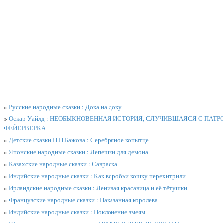
»
Русские народные сказки : Дока на доку
»
Оскар Уайлд : НЕОБЫКНОВЕННАЯ ИСТОРИЯ, СЛУЧИВШАЯСЯ С ПАТ
ФЕЙЕРВЕРКА
»
Детские сказки П.П.Бажова : Серебряное копытце
»
Японские народные сказки : Лепешки для демона
»
Казахские народные сказки : Савраска
»
Индийские народные сказки : Как воробьи кошку перехитрили
»
Ирландские народные сказки : Ленивая красавица и её тётушки
»
Французские народные сказки : Наказанная королева
»
Индийские народные сказки : Поклонение змеям