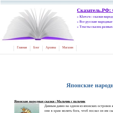
Сказатель.РФ:
» Klaw.ru : сказки наро
» Все русские народные
» Тексты сказок разных
Главная
Блог
Архивы
Магазин
Японские народн
Японские народные сказки : Мальчик с пальчик
Давным давно на одном из японских островов ж
они в храм молить бога, чтоб послал он им сы