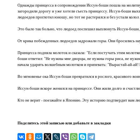
Однажды принцесса в сопровождении Иссун-боши пошла на молитву в
загородили дорогу и уже хотели съесть принцессу. Иссун-боши вых
людоедов проглотил юношу, но тот не растерялся и без устали колол
Это было так больно, что людоед поспешил выплюнуть Иссун-боши, а
От крика побежденных людоедов задрожали горы. Они бросились наут
Принцесса подняла молоток и сказала: "Если постучать этим молотко
боши ответил: "Не нужны мне дворцы, не нужны горы риса, не нужно вс
начала ударять волшебным молотком и припевать: "Вырастай-ай-ай! 
Во мгновенье ока Иссун-боши превратился в рослого, красивого воин
Иссун-боши вскоре женился на принцессе. Они жили долго и счастли
Кто не верит - поезжайте в Японию. Эту историю подтвердит вам л
Поделитесь этой записью или добавьте в закладки