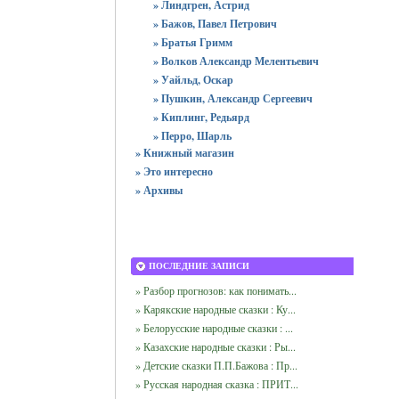
» Линдгрен, Астрид
» Бажов, Павел Петрович
» Братья Гримм
» Волков Александр Мелентьевич
» Уайльд, Оскар
» Пушкин, Александр Сергеевич
» Киплинг, Редьярд
» Перро, Шарль
» Книжный магазин
» Это интересно
» Архивы
ПОСЛЕДНИЕ ЗАПИСИ
» Разбор прогнозов: как понимать...
» Карякские народные сказки : Ку...
» Белорусские народные сказки : ...
» Казахские народные сказки : Ры...
» Детские сказки П.П.Бажова : Пр...
» Русская народная сказка : ПРИТ...