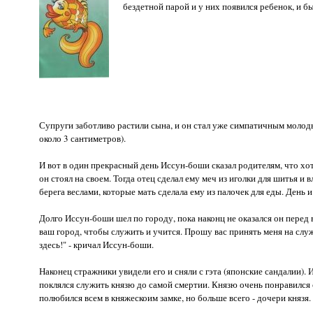
бездетной парой и у них появился ребенок, и бы
Супруги заботливо растили сына, и он стал уже симпатичным молодым
около 3 сантиметров).
И вот в один прекрасный день Иссун-боши сказал родителям, что хот
он стоял на своем. Тогда отец сделал ему меч из иголки для шитья и
берега веслами, которые мать сделала ему из палочек для еды. День
Долго Иссун-боши шел по городу, пока наконц не оказался он перед
ваш город, чтобы служить и учится. Прошу вас принять меня на служ
здесь!" - кричал Иссун-боши.
Наконец стражники увидели его и сняли с гэта (японские сандалии).
поклялся служить князю до самой смертии. Князю очень понравился
полюбился всем в княжескоим замке, но больше всего - дочери князя.