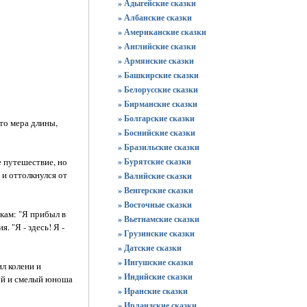
» Адыгейские сказки
» Албанские сказки
» Американские сказки
» Английские сказки
» Армянские сказки
» Башкирские сказки
» Белорусские сказки
» Бирманские сказки
» Болгарские сказки
то мера длины,
» Боснийские сказки
» Бразильские сказки
е путешествие, но
» Бурятские сказки
 и оттолкнулся от
» Валийские сказки
» Венгерские сказки
» Восточные сказки
кам: "Я прибыл в
» Вьетнамские сказки
 "Я - здесь! Я -
» Грузинские сказки
» Датские сказки
» Ингушские сказки
л колени и
» Индийские сказки
ный и смелый юноша
» Иранские сказки
» Ирландские сказки