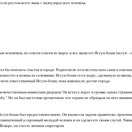
л он ростом всего лишь с палец взрослого человека.
 человеком, но совсем совсем не вырос и все звали его Иссун-боши (иссун - э
ел бы поискать счастья в городе. Родители не хотели отпускать сына в опасно
 вложил его в ножны из соломинки. Иссун-боши сел в лодку, сделанную из миски,
 и ночь плыл отважный Иссун-боши, пока наконец не достиг города.
 величественным княжеским дворцом. Он встал у ворот и громко сказал стражни
бу." Но он был настолько крошечным, что охрана не обращала на него внимания.
 Иссун-боши был предоставлен князю. Он взошел на ладонь правителю, преклони
 симпатичный и скромный молодой человек и он сделал его своим слугой. Ум
 Вскоре, он стал ее личным секретарем.