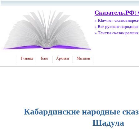
Сказатель.РФ:
» Klaw.ru : сказки наро
» Все русские народные
» Тексты сказок разных
Главная
Блог
Архивы
Магазин
Кабардинские народные ска
Шадула