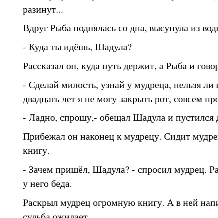
разинут...
Вдруг Рыба поднялась со дна, высунула из вод
- Куда ты идёшь, Шадула?
Рассказал он, куда путь держит, а Рыба и гово
- Сделай милость, узнай у мудреца, нельзя ли
двадцать лет я не могу закрыть рот, совсем п
- Ладно, спрошу,- обещал Шадула и пустился 
Прибежал он наконец к мудрецу. Сидит мудре
книгу.
- Зачем пришёл, Шадула? - спросил мудрец. Р
у него беда.
Раскрыл мудрец огромную книгу. А в ней напи
судьба ожидает.