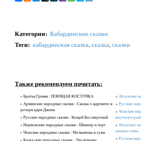
Категории
:
Кабардинские сказки
Теги
:
кабардинская сказка
,
сказка
,
сказки
Также рекомендуем почитать:
» Братья Гримм : ПОЮЩАЯ КОСТОЧКА
»
Абхазские н
» Армянские народные сказки : Сказка о царевиче и
»
Русские нар
дочери царя Джина
»
Чешские нар
» Русские народные сказки : Кощей Бессмертный
выучился раз
» Норвежские народные сказки : Шкипер и черт
»
Японские на
шишка слева
» Чешские народные сказки : Мельничка и сума
»
Русская нар
» Казахские народные сказки : Два ягненка