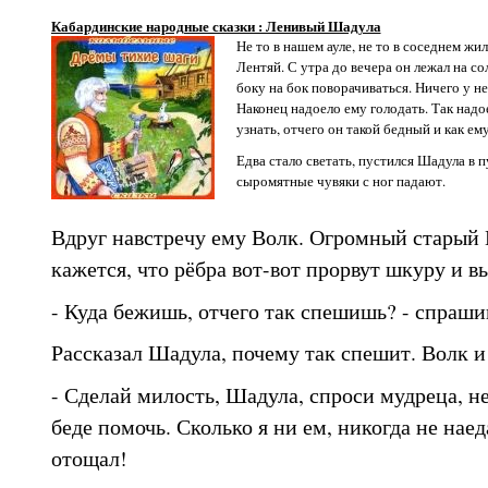
Кабардинские народные сказки : Ленивый Шадула
Не то в нашем ауле, не то в соседнем ж
Лентяй. С утра до вечера он лежал на с
боку на бок поворачиваться. Ничего у не
Наконец надоело ему голодать. Так надо
узнать, отчего он такой бедный и как ему
Едва стало светать, пустился Шадула в пу
сыромятные чувяки с ног падают.
Вдруг навстречу ему Волк. Огромный старый В
кажется, что рёбра вот-вот прорвут шкуру и в
- Куда бежишь, отчего так спешишь? - спрашив
Рассказал Шадула, почему так спешит. Волк и
- Сделай милость, Шадула, спроси мудреца, н
беде помочь. Сколько я ни ем, никогда не наед
отощал!