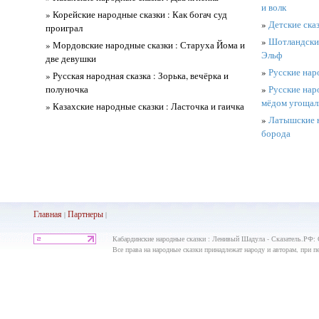
и волк
» Корейские народные сказки : Как богач суд
»
Детские сказ
проиграл
»
Шотландские
» Мордовские народные сказки : Старуха Йома и
Эльф
две девушки
»
Русские наро
» Русская народная сказка : Зорька, вечёрка и
полуночка
»
Русские нар
мёдом угощал
» Казахские народные сказки : Ласточка и гаичка
»
Латышские н
борода
Главная
Партнеры
|
|
Кабардинские народные сказки : Ленивый Шадула - Сказатель.РФ: 
Все права на народные сказки принадлежат народу и авторам, при пе