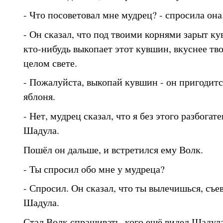
- Что посоветовал мне мудрец? - спросила она
- Он сказал, что под твоими корнями зарыт ку
кто-нибудь выкопает этот кувшин, вкуснее тво
целом свете.
- Пожалуйста, выкопай кувшин - он пригодитс
яблоня.
- Нет, мудрец сказал, что я без этого разбогат
Шадула.
Пошёл он дальше, и встретился ему Волк.
- Ты спросил обо мне у мудреца?
- Спросил. Он сказал, что ты вылечишься, съев
Шадула.
Стал Волк спрашивать, кого ещё видел Шадула