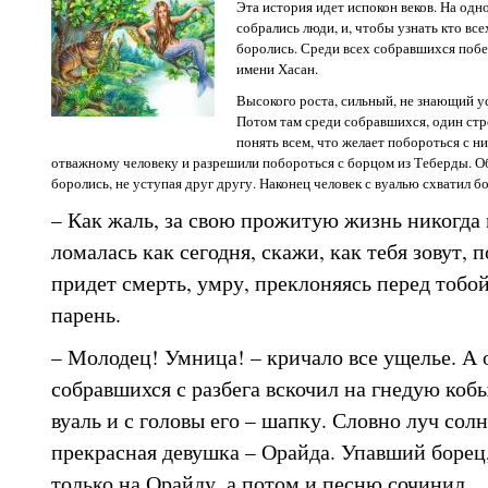
Эта история идет испокон веков. На одн
собрались люди, и, чтобы узнать кто все
боролись. Среди всех собравшихся побе
имени Хасан.
Высокого роста, сильный, не знающий у
Потом там среди собравшихся, один стр
понять всем, что желает побороться с ни
отважному человеку и разрешили побороться с борцом из Теберды. Об
боролись, не уступая друг другу. Наконец человек с вуалью схватил б
– Как жаль, за свою прожитую жизнь никогда 
ломалась как сегодня, скажи, как тебя зовут, 
придет смерть, умру, преклоняясь перед тобой
парень.
– Молодец! Умница! – кричало все ущелье. А 
собравшихся с разбега вскочил на гнедую кобы
вуаль и с головы его – шапку. Словно луч солн
прекрасная девушка – Орайда. Упавший борец
только на Орайду, а потом и песню сочинил.