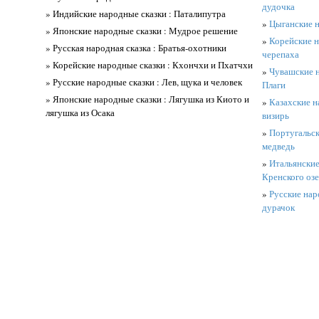
дудочка
» Индийские народные сказки : Паталипутра
»
Цыганские н
» Японские народные сказки : Мудрое решение
»
Корейские н
» Русская народная сказка : Братья-охотники
черепаха
» Корейские народные сказки : Кхончхи и Пхатчхи
»
Чувашские н
» Русские народные сказки : Лев, щука и человек
Плаги
» Японские народные сказки : Лягушка из Киото и
»
Казахские н
лягушка из Осака
визирь
»
Португальск
медведь
»
Итальянские
Кренского оз
»
Русские нар
дурачок