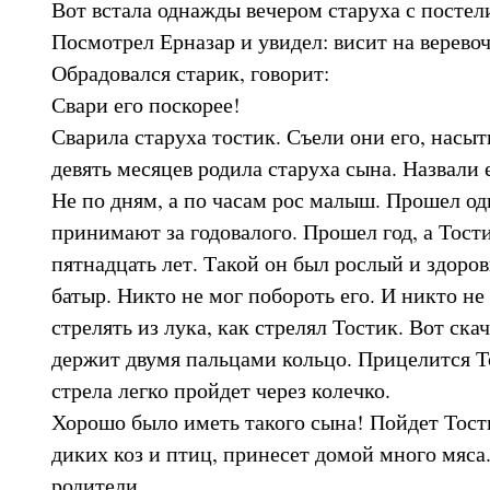
Вот встала однажды вечером старуха с постел
Посмотрел Ерназар и увидел: висит на верево
Обрадовался старик, говорит:
Свари его поскорее!
Сварила старуха тостик. Съели они его, насыт
девять месяцев родила старуха сына. Назвали 
Не по дням, а по часам рос малыш. Прошел оди
принимают за годовалого. Прошел год, а Тост
пятнадцать лет. Такой он был рослый и здор
батыр. Никто не мог побороть его. И никто не
стрелять из лука, как стрелял Тостик. Вот ска
держит двумя пальцами кольцо. Прицелится Т
стрела легко пройдет через колечко.
Хорошо было иметь такого сына! Пойдет Тости
диких коз и птиц, принесет домой много мяса
родители.