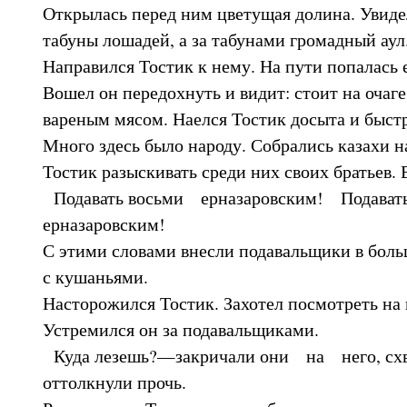
Открылась перед ним цветущая долина. Увид
табуны лошадей, а за табунами громадный аул
Направился Тостик к нему. На пути попалась 
Вошел он передохнуть и видит: стоит на очаге
вареным мясом. Наелся Тостик досыта и быстр
Много здесь было народу. Собрались казахи н
Тостик разыскивать среди них своих братьев.
Подавать восьми ерназаровским! Подавать
ерназаровским!
С этими словами внесли подавальщики в бол
с кушаньями.
Насторожился Тостик. Захотел посмотреть на 
Устремился он за подавальщиками.
Куда лезешь?—закричали они на него, схва
оттолкнули прочь.