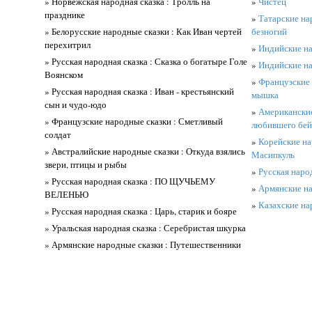
» Норвежская народная сказка : Тролль на
»
Чистец
празднике
»
Татарские нар
» Белорусские народные сказки : Как Иван чертей
безногий
перехитрил
»
Индийские на
» Русская народная сказка : Сказка о богатыре Голе
»
Индийские н
Воянском
»
Французские 
» Русская народная сказка : Иван - крестьянский
мышка
сын и чудо-юдо
»
Американские
» Французские народные сказки : Сметливый
любившего бей
солдат
»
Корейские на
» Австралийские народные сказки : Откуда взялись
Масипкуль
звери, птицы и рыбы
»
Русская наро
» Русская народная сказка : ПО ЩУЧЬЕМУ
»
Армянские на
ВЕЛЕНЬЮ
»
Казахские на
» Русская народная сказка : Царь, старик и бояре
» Уральская народная сказка : Серебристая шкурка
» Армянские народные сказки : Путешественники