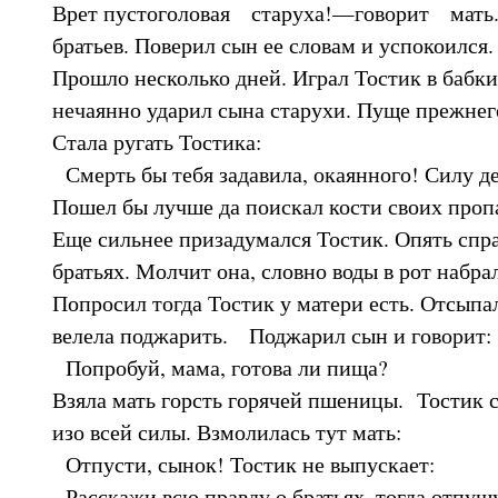
Врет пустоголовая старуха!—говорит мать.
братьев. Поверил сын ее словам и успокоился.
Прошло несколько дней. Играл Тостик в бабк
нечаянно ударил сына старухи. Пуще прежнего
Стала ругать Тостика:
Смерть бы тебя задавила, окаянного! Силу де
Пошел бы лучше да поискал кости своих проп
Еще сильнее призадумался Тостик. Опять спр
братьях. Молчит она, словно воды в рот набрал
Попросил тогда Тостик у матери есть. Отсып
велела поджарить. Поджарил сын и говорит:
Попробуй, мама, готова ли пища?
Взяла мать горсть горячей пшеницы. Тостик с
изо всей силы. Взмолилась тут мать:
Отпусти, сынок! Тостик не выпускает:
Расскажи всю правду о братьях, тогда отпущ