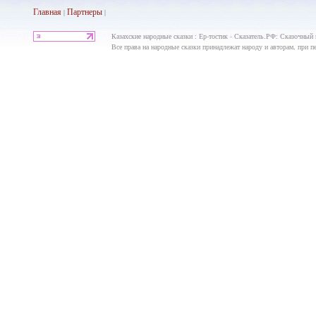
Главная
Партнеры
|
|
Казахские народные сказки : Ер-тостик - Сказатель.РФ: Сказочный 
Все права на народные сказки принадлежат народу и авторам, при пе