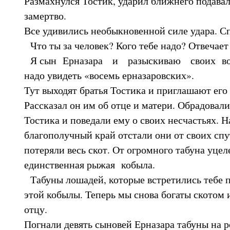
Размахнулся Тостик, ударил ближнего подавал
замертво.
Все удивились необыкновенной силе удара. С
Что ты за человек? Кого тебе надо? Отвечает
Я сын Ерназара и разыскиваю своих вос
надо увидеть «восемь ерназаровских».
Тут выходят братья Тостика и приглашают его 
Рассказал он им об отце и матери. Обрадовали
Тостика и поведали ему о своих несчастьях. Н
благополучный край отстали они от своих спу
потеряли весь скот. От огромного табуна уцел
единственная рыжая кобыла.
Табуны лошадей, которые встретились тебе п
этой кобылы. Теперь мы снова богаты скотом 
отцу.
Погнали девять сыновей Ерназара табуны на 