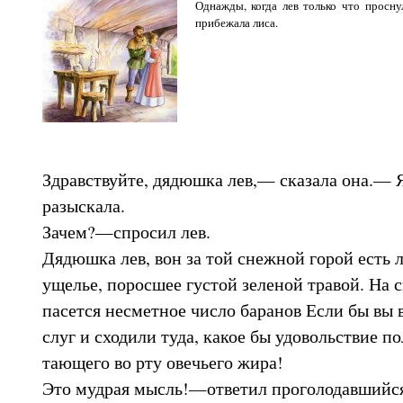
Однажды, когда лев только что просну
прибежала лиса.
Здравствуйте, дядюшка лев,— сказала она.— 
разыскала.
Зачем?—спросил лев.
Дядюшка лев, вон за той снежной горой есть л
ущелье, поросшее густой зеленой травой. На 
пасется несметное число баранов Если бы вы в
слуг и сходили туда, какое бы удовольствие п
тающего во рту овечьего жира!
Это мудрая мысль!—ответил проголодавшийся