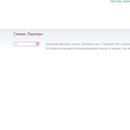
пестик, шил
Главная
Партнеры
|
|
Казахские народные сказки : Коварная лиса - Сказатель.РФ: Сказоч
Все права на народные сказки принадлежат народу и авторам, при пе