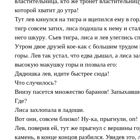
властительница, кто же тронет властительни
которой хватит до утра!
Тут лев кинулся на тигра и вцепился ему в го
тигр совсем затих, лиса подошла к нему и стал
него шкуру. Съев тигра, лиса и лев улеглись сп
Утром двое друзей кое-как с большим трудом
горы. Лев так устал, что едва дышал, а лиса з
высокую макушку горы и позвала его:
Дядюшка лев, идите быстрее сюда!
Что случилось?
Внизу пасется множество баранов! Запыхавшис
Где?
Лиса захлопала в ладоши.
Вот они, совсем близко! Ну-ка, прыгнули, оп!
Лев, поверив ей, тут же прыгнул с вершины го
камень, в конце концов разбился. Увидев это, 