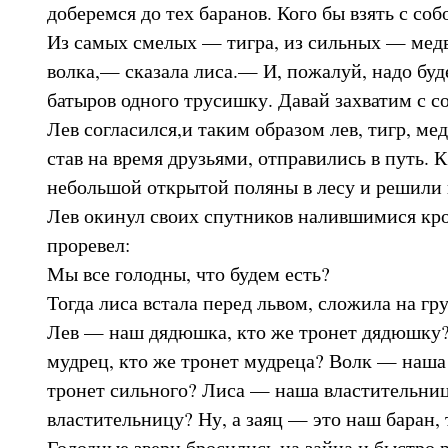
доберемся до тех баранов. Кого бы взять с соб
Из самых смелых — тигра, из сильных — мед
волка,— сказала лиса.— И, пожалуй, надо буд
батыров одного трусишку. Давай захватим с со
Лев согласился,и таким образом лев, тигр, медв
став на время друзьями, отправились в путь. 
небольшой открытой поляны в лесу и решили 
Лев окинул своих спутников налившимися кро
проревел:
Мы все голодны, что будем есть?
Тогда лиса встала перед львом, сложила на гру
Лев — наш дядюшка, кто же тронет дядюшку
мудрец, кто же тронет мудреца? Волк — наша 
тронет сильного? Лиса — наша властительниц
властительницу? Ну, а заяц — это наш баран, 
Голодные звери бросились на зайца и быстро р