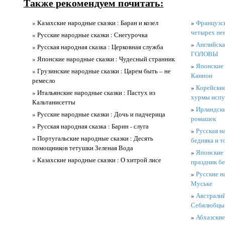
Также рекомендуем почитать:
» Казахские народные сказки : Баран и козел
»
Французск
четырех не
» Русские народные сказки : Снегурочка
»
Английска
» Русская народная сказка : Церковная служба
ГОЛОВЫ
» Японские народные сказки : Чудесный странник
»
Японские 
» Грузинские народные сказки : Царем быть – не
Каннон
ремесло
»
Корейские
» Итальянские народные сказки : Пастух из
хурмы испу
Кальтанисетты
»
Ирландски
» Русские народные сказки : Дочь и падчерица
ромашек
» Русская народная сказка : Барин - слуга
»
Русская н
» Португальские народные сказки : Десять
бедняка и т
помощников тетушки Зеленая Вода
»
Японские 
» Казахские народные сказки : О хитрой лисе
праздник б
»
Русские н
Муське
»
Австралий
Себялюбцы
»
Абхазские