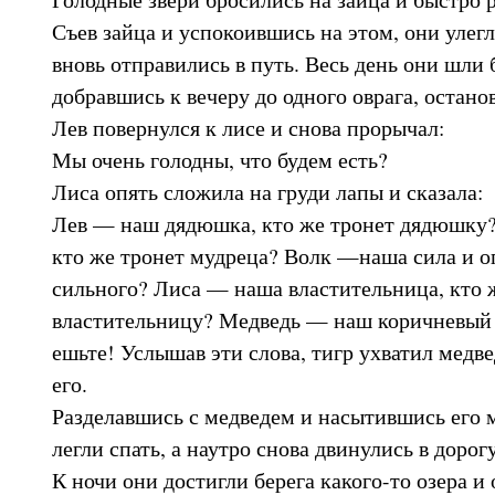
Съев зайца и успокоившись на этом, они улегл
вновь отправились в путь. Весь день они шли 
добравшись к вечеру до одного оврага, остано
Лев повернулся к лисе и снова прорычал:
Мы очень голодны, что будем есть?
Лиса опять сложила на груди лапы и сказала:
Лев — наш дядюшка, кто же тронет дядюшку?
кто же тронет мудреца? Волк —наша сила и оп
сильного? Лиса — наша властительница, кто 
властительницу? Медведь — наш коричневый б
ешьте! Услышав эти слова, тигр ухватил медве
его.
Разделавшись с медведем и насытившись его м
легли спать, а наутро снова двинулись в дорогу
К ночи они достигли берега какого-то озера и