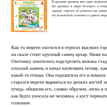
В прежние времена жил один непревзо
без промаха и зверя бегущего, и пти
одежду, сшитую из добытых им самим 
его нельзя было отличить от дикого зверя
Как-то мерген охотился в отрогах высоких гор
на скале стоит крупный самец-архар. Ниже на
Охотнику захотелось подстрелить вожака стад
плоский камень и начал натягивать тетиву, ка
какой-то птицы. Она подхватила его и взмыла 
старался мерген вырваться из цепких когтей
птица, обхватив его, словно обручем, легко и 
как будто уносила не человека, а куст перека
сознание.