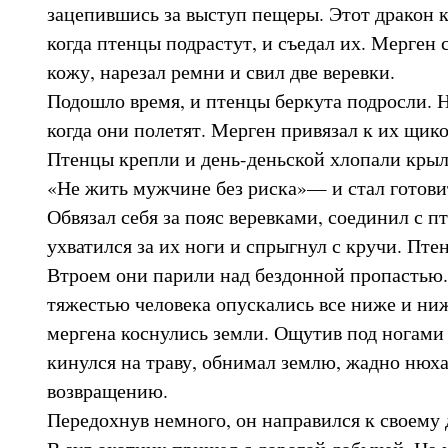
зацепившись за выступ пещеры. Этот дракон 
когда птенцы подрастут, и съедал их. Мерген 
кожу, нарезал ремни и свил две веревки.
Подошло время, и птенцы беркута подросли. Н
когда они полетят. Мерген привязал к их щико
Птенцы крепли и день-деньской хлопали кры
«Не жить мужчине без риска»— и стал готовит
Обвязал себя за пояс веревками, соединил с п
ухватился за их ноги и спрыгнул с кручи. Пте
Втроем они парили над бездонной пропастью
тяжестью человека опускались все ниже и ни
мергена коснулись земли. Ощутив под ногами
кинулся на траву, обнимал землю, жадно нюха
возвращению.
Передохнув немного, он направился к своему 
В аул охотник пришел с дорогой добычей. На 