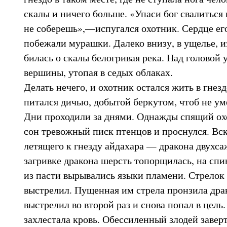
скалы и ничего больше. «Упаси бог свалиться
не соберешь»,—испугался охотник. Сердце его
побежали мурашки. Далеко внизу, в ущелье, и
билась о скалы белогривая река. Над головой 
вершины, утопая в седых облаках.
Делать нечего, и охотник остался жить в гнез
питался дичью, добытой беркутом, чтоб не уме
Дни проходили за днями. Однажды спящий ох
сон тревожный писк птенцов и проснулся. Вск
летящего к гнезду айдахара — дракона двухс
загривке дракона шерсть топорщилась, на спи
из пасти вырывались языки пламени. Стрелок с
выстрелил. Пущенная им стрела пронзила дра
выстрелил во второй раз и снова попал в цель.
захлестала кровь. Обессиленный злодей заверт