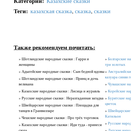
Категории
:
Казахские сказки
Теги
:
казахская сказка
,
сказка
,
сказки
Также рекомендуем почитать:
» Шотландские народные сказки : Гарри и
»
Болгарские на
женщины
три золотых
» Адыгейские народные сказки : Сын бедной вдовы
»
Австралийские
казуара синяя г
» Шотландские народные сказки : Принц и дочь
великана
»
Чувашские нар
» Казахские народные сказки : Лисица и журавль
»
Корейские нар
» Русские народные сказки : Неразгаданная загадка
»
Бурятские на
цветок
» Швейцарские народные сказки : Площадка для
танцев в Гранвилларе
»
Швейцарские 
Катильон
» Чешские народные сказки : Про трёх торговок
»
Русские народ
» Казахские народные сказки : Иди туда - принеси
сюда
»
Датские народ