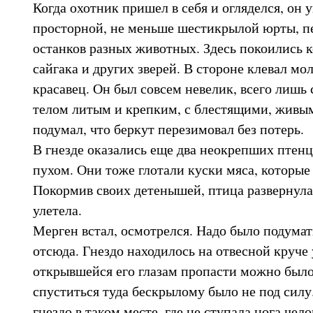
Когда охотник пришел в себя и огляделся, он у
просторной, не меньше шестикрылой юрты, п
останков разных животных. Здесь покоились к
сайгака и других зверей. В стороне клевал мо
красавец. Он был совсем невелик, всего лишь с
телом литым и крепким, с блестящими, живы
подумал, что беркут перезимовал без потерь.
В гнезде оказались еще два неокрепших птен
пухом. Они тоже глотали куски мяса, которые 
Покормив своих детенышей, птица развернула
улетела.
Мерген встал, осмотрелся. Надо было подумат
отсюда. Гнездо находилось на отвесной круче
открывшейся его глазам пропасти можно было
спуститься туда бескрылому было не под силу
гнездо в таком месте, где не ступала нога чел