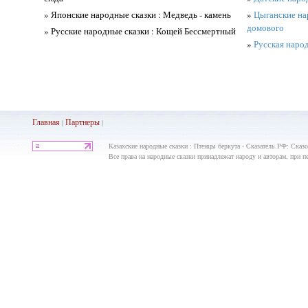
» Японские народные сказки : Медведь - камень
»
Цыганские нар
домового
» Русские народные сказки : Кощей Бессмертный
»
Русская народ
Главная
Партнеры
|
|
Казахские народные сказки : Птенцы беркута - Сказатель.РФ: Сказ
Все права на народные сказки принадлежат народу и авторам, при пе