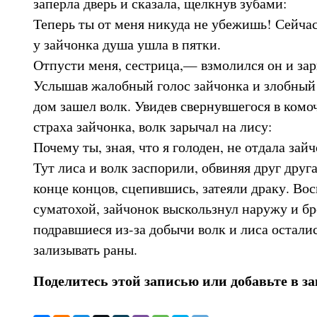
заперла дверь и сказала, щелкнув зубами:
Теперь ты от меня никуда не убежишь! Сейчас 
у зайчонка душа ушла в пятки.
Отпусти меня, сестрица,— взмолился он и зар
Услышав жалобный голос зайчонка и злобный 
дом зашел волк. Увидев свернувшегося в комо
страха зайчонка, волк зарычал на лису:
Почему ты, зная, что я голоден, не отдала зай
Тут лиса и волк заспорили, обвиняя друг друга
конце концов, сцепившись, затеяли драку. Во
суматохой, зайчонок выскользнул наружу и бр
подравшиеся из-за добычи волк и лиса остали
зализывать раны.
Поделитесь этой записью или добавьте в з