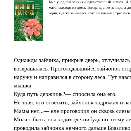
Был у одной зайчихи единственный сынок. И 
мать, выходя из дома, всегда крепко запирала д
один, тут же забивался в угол и начинал трястись 
Однажды зайчиха, прикрыв дверь, отлучилась 
возвращалась. Проголодавшийся зайчонок отк
наружу и направился в сторону леса. Тут навс
мышка.
Куда путь держишь?— спросила она его.
Не зная, что ответить, зайчонок задрожал и за
Мамы нет...— еле проговорил он сквозь слезы
Может быть, она ходит где-нибудь по этому л
проводила зайчонка немного дальше Боязливо 