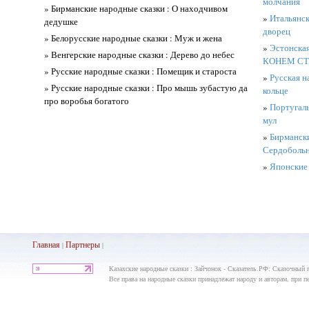
молчания
» Бирманские народные сказки : О находчивом
»
Итальянск
дедушке
дворец
» Белорусские народные сказки : Муж и жена
»
Эстонская
» Венгерские народные сказки : Дерево до небес
КОНЕМ СТ
» Русские народные сказки : Помещик и староста
»
Русская н
» Русские народные сказки : Про мышь зубастую да
кольце
про воробья богатого
»
Португаль
мул
»
Бирмански
Сердобольн
»
Японские 
Главная
Партнеры
|
|
Казахские народные сказки : Зайчонок - Сказатель.РФ: Сказочный 
Все права на народные сказки принадлежат народу и авторам, при пе