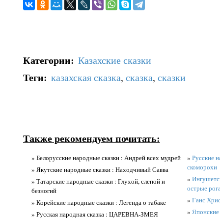
Категории
:
Казахские сказки
Теги
:
казахская сказка
,
сказка
,
сказки
Также рекомендуем почитать:
» Белорусские народные сказки : Андрей всех мудрей
»
Русские н
скоморохи
» Якутские народные сказки : Находчивый Савва
»
Ингушетск
» Татарские народные сказки : Глухой, слепой и
острые рог
безногий
»
Ганс Хри
» Корейские народные сказки : Легенда о табаке
»
Японские 
» Русская народная сказка : ЦАРЕВНА-ЗМЕЯ