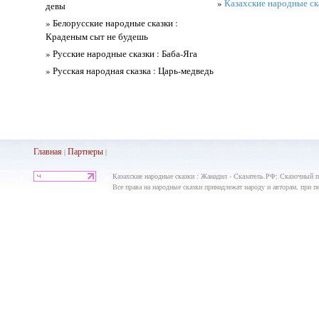
»
Казахские народные ска
девы
» Белорусские народные сказки :
Краденым сыт не будешь
» Русские народные сказки : Баба-Яга
» Русская народная сказка : Царь-медведь
Главная
Партнеры
|
|
Казахские народные сказки : Жанадил - Сказатель.РФ: Сказочный п
Все права на народные сказки принадлежат народу и авторам, при пе