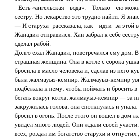
Есть «ангельская вода». Только ею мож
сестру. Но лекарство это трудно найти. Я зна
— И старуха рассказала, как идти за этой в
Жанадил отправился. Хан забрал к себе сестр
сделал рабой.
Долго ехал Жанадил, повстречался ему дом. В
страшная женщина. Она в котле с сорока ушк
бросила в масло человека и, сделав из него ку
была жалмауыз-кемпир. Жалмауыз-кемпир ув
подбежала к нему, чтобы поймать и бросить в
бегать вокруг котла, жалмауыз-кемпир — за н
закружилась голова, она споткнулась и упала.
бросил в огонь. После этого он вошел в дом 
увидел много людей. Они ждали своей участи
всех, роздал им богатство старухи и отпустил