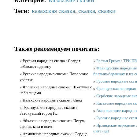
Теги
:
казахская сказка
,
сказка
,
сказки
Также рекомендуем почитать:
» Русская народная сказка : Солдат
»
Братья Гримм : ТРИ П
избавляет царевну
»
Французские народные с
» Русские народные сказки : Поповские
братьях-барашках и их с
увёртки
»
Русские народные сказ
» Японские народные сказки : Шкатулка с
»
Французская народная с
небылицами
»
Сербские народные ска
» Казахские народные сказки : Овод
»
Казахские народные ска
» Французские народные сказки :
»
Американские народные 
Затонувший город Ис
»
Русские народные сказ
» Абхазские народные сказки : Петух,
»
Ирландские народные с
свинья, коза и осел
(легенда)
» Армянские народные сказки : Сердце