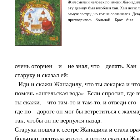
Жил смелый человек по имени Жа-надил. 
эту девицу был влюблен хан. Хан несколь
замуж сестру, но тот не соглашался. Дев
притворилась больной. Брат был
очень огорчен и не знал, что делать. Хан 
старуху и сказал ей:
Иди и скажи Жанадилу, что ты лекарка и что
помочь «ангельская вода». Если спросит, где 
ты скажи, что там-то и там-то, и отведи его
где по дороге он мог бы встретиться с жалм
так, чтобы он не вернулся назад.
Старуха пошла к сестре Жанадила и стала врач
больную, шептала что-то, а потом сказала Жа