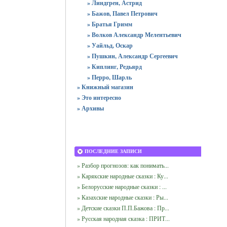
» Линдгрен, Астрид
» Бажов, Павел Петрович
» Братья Гримм
» Волков Александр Мелентьевич
» Уайльд, Оскар
» Пушкин, Александр Сергеевич
» Киплинг, Редьярд
» Перро, Шарль
» Книжный магазин
» Это интересно
» Архивы
ПОСЛЕДНИЕ ЗАПИСИ
» Разбор прогнозов: как понимать...
» Карякские народные сказки : Ку...
» Белорусские народные сказки : ...
» Казахские народные сказки : Ры...
» Детские сказки П.П.Бажова : Пр...
» Русская народная сказка : ПРИТ...