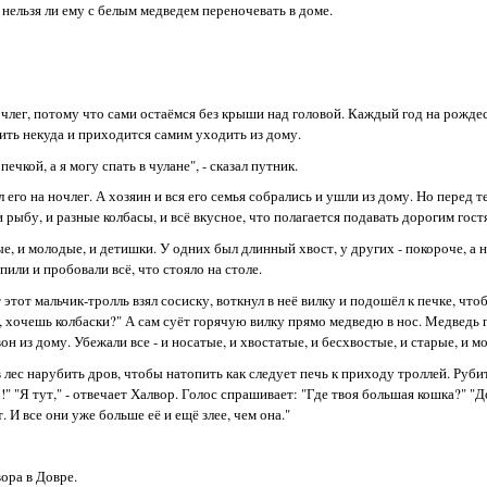
 нельзя ли ему с белым медведем переночевать в доме.
ночлег, потому что сами остаёмся без крыши над головой. Каждый год на рожде
пить некуда и приходится самим уходить из дому.
чкой, а я могу спать в чулане", - сказал путник.
 его на ночлег. А хозяин и вся его семья собрались и ушли из дому. Но перед т
рыбу, и разные колбасы, и всё вкусное, что полагается подавать дорогим гост
ые, и молодые, и детишки. У одних был длинный хвост, у других - покороче, а
или и пробовали всё, что стояло на столе.
этот мальчик-тролль взял сосиску, воткнул в неё вилку и подошёл к печке, чт
а, хочешь колбаски?" А сам суёт горячую вилку прямо медведю в нос. Медведь п
вон из дому. Убежали все - и носатые, и хвостатые, и бесхвостые, и старые, и м
 лес нарубить дров, чтобы натопить как следует печь к приходу троллей. Рубит
!" "Я тут," - отвечает Халвор. Голос спрашивает: "Где твоя большая кошка?" "Д
 И все они уже больше её и ещё злее, чем она."
ора в Довре.