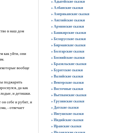
» Адыгейские сказки
» Албанские сказки
» Американские сказки
» Английские сказки
» Армянские сказки
ство в наш дом
» Башкирские сказки
» Белорусские сказки
» Бирманские сказки
» Болгарские сказки
ем как уйти, они
» Боснийские сказки
ям.
» Бразильские сказки
 некоторые вообще
» Бурятские сказки
» Валийские сказки
обы поджарить
» Венгерские сказки
роснулся, да как
» Восточные сказки
олодые, и детишки.
» Вьетнамские сказки
» Грузинские сказки
 он себе и рубит, и
ома, - отвечает
» Датские сказки
» Ингушские сказки
» Индийские сказки
» Иранские сказки
» Ирландские сказки