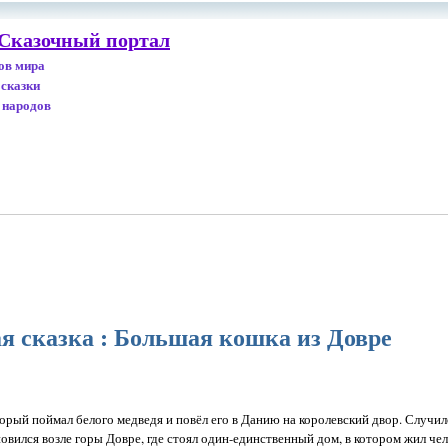
 Сказочный портал
дов мира
 сказки
 народов
я сказка : Большая кошка из Довре
орый поймал белого медведя и повёл его в Данию на королевский двор. Случило
новился возле горы Довре, где стоял один-единственный дом, в котором жил че