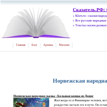
Сказатель.РФ:
» Klaw.ru : сказки наро
» Все русские народные
» Тексты сказок разных
Главная
Блог
Архивы
Магазин
Норвежская народна
Норвежская народная сказка : Большая кошка из Довре
Жил когда-то в Финнмарке человек, кот
рождество застало его в пути. Он оста