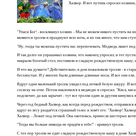
Халвор. И вот путник спросил хозяина,
"Упаси Бог! - воскликнул хозяин. - Мы не можем никого пустить на 
являются тролли и празднуют всю ночь, и их так много, что нам сту
"Ну, тогда ты можешь пустить нас переночевать. Медведь ляжет под пе
И так долго он упрашивал хозяина, что наконец упросил, и тот пустил
накрыли богатый стол, поставили и сладкую рождественскую кашу, и 
И что вы думаете? Действительно, в дом пожаловали тролли - и стар
бесхвостые. И у многих были длинные-длинные носы. И все они ели, п
Вдруг один маленький тролль увидел под печкой белую шкуру. И вот 
сосиску на огне. Потом наклонился к медведю и спросил: "Киса, кис
подскочит, да как зарычит - тут все тролли один за другим кинулись 
Через год бедный Халвор, как всегда перед рождеством, отправился в
вдруг из лесу раздаётся страшный голос и зовёт его: "Халвор! Халвор
Халвор. - Лежит под печкой. Она окотилась, принесла шестерых котят.
"Тогда мы больше никогда не придём к тебе!" - крикнул тролль.
С тех пор тролли не едят сладкую рождественскую кашу в доме Халв