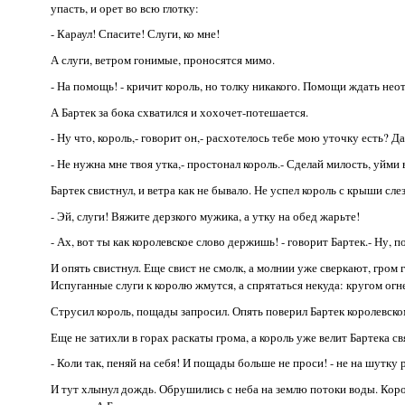
упасть, и орет во всю глотку:
- Караул! Спасите! Слуги, ко мне!
А слуги, ветром гонимые, проносятся мимо.
- На помощь! - кричит король, но толку никакого. Помощи ждать неот
А Бартек за бока схватился и хохочет-потешается.
- Ну что, король,- говорит он,- расхотелось тебе мою уточку есть? Д
- Не нужна мне твоя утка,- простонал король.- Сделай милость, уйми 
Бартек свистнул, и ветра как не бывало. Не успел король с крыши сле
- Эй, слуги! Вяжите дерзкого мужика, а утку на обед жарьте!
- Ах, вот ты как королевское слово держишь! - говорит Бартек.- Ну, п
И опять свистнул. Еще свист не смолк, а молнии уже сверкают, гром г
Испуганные слуги к королю жмутся, а спрятаться некуда: кругом ог
Струсил король, пощады запросил. Опять поверил Бартек королевск
Еще не затихли в горах раскаты грома, а король уже велит Бартека свя
- Коли так, пеняй на себя! И пощады больше не проси! - не на шутку 
И тут хлынул дождь. Обрушились с неба на землю потоки воды. Корол