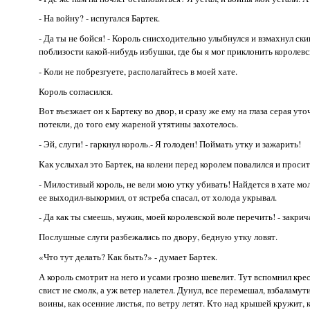
- На войну? - испугался Бартек.
- Да ты не бойся! - Король снисходительно улыбнулся и взмахнул ск
поблизости какой-нибудь избушки, где бы я мог приклонить королев
- Коли не побрезгуете, располагайтесь в моей хате.
Король согласился.
Вот въезжает он к Бартеку во двор, и сразу же ему на глаза серая у
потекли, до того ему жареной утятины захотелось.
- Эй, слуги! - гаркнул король.- Я голоден! Поймать утку и зажарить!
Как услыхал это Бартек, на колени перед королем повалился и просит
- Милостивый король, не вели мою утку убивать! Найдется в хате мо
ее выходил-выкормил, от ястреба спасал, от холода укрывал.
- Да как ты смеешь, мужик, моей королевской воле перечить! - закрича
Послушные слуги разбежались по двору, бедную утку ловят.
«Что тут делать? Как быть?» - думает Бартек.
А король смотрит на него и усами грозно шевелит. Тут вспомнил кре
свист не смолк, а уж ветер налетел. Дунул, все перемешал, взбаламут
воины, как осенние листья, по ветру летят. Кто над крышей кружит,