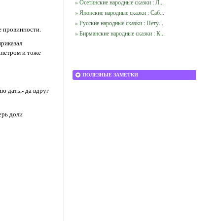
» Осетинские народные сказки : Л...
» Японские народные сказки : Саб...
» Русские народные сказки : Пету...
ие провинности.
» Бирманские народные сказки : К...
приказал
ипетром и тоже
ПОЛЕЗНЫЕ ЗАМЕТКИ
ю дать,- да вдруг
ерь доли