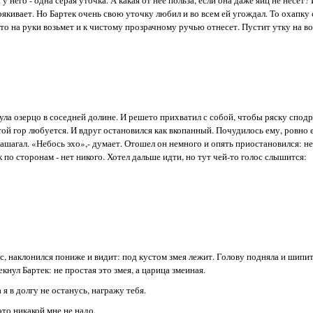
крякивает. Но Бартек очень свою уточку любил и во всем ей угождал. То охапку
 то на руки возьмет и к чистому прозрачному ручью отнесет. Пустит утку на в
янула озерцо в соседней долине. И решето прихватил с собой, чтобы ряску спо
той гор любуется. И вдруг остановился как вкопанный. Почудилось ему, ровно е
ашагал. «Небось эхо»,- думает. Отошел он немного и опять приостановился: нет
к по сторонам - нет никого. Хотел дальше идти, но тут чей-то голос слышится:
с, наклонился пониже и видит: под кустом змея лежит. Голову подняла и шипит
екнул Бартек: не простая это змея, а царица змеиная.
 я в долгу не останусь, награжу тебя.
это никакой мне не надо.