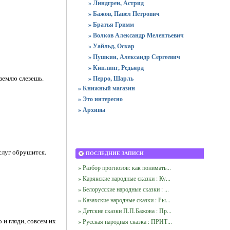
» Линдгрен, Астрид
» Бажов, Павел Петрович
» Братья Гримм
» Волков Александр Мелентьевич
» Уайльд, Оскар
» Пушкин, Александр Сергеевич
» Киплинг, Редьярд
 землю слезешь.
» Перро, Шарль
» Книжный магазин
» Это интересно
» Архивы
 слуг обрушится.
ПОСЛЕДНИЕ ЗАПИСИ
» Разбор прогнозов: как понимать...
» Карякские народные сказки : Ку...
» Белорусские народные сказки : ...
» Казахские народные сказки : Ры...
» Детские сказки П.П.Бажова : Пр...
 и гляди, совсем их
» Русская народная сказка : ПРИТ...