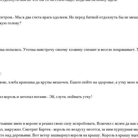
ипетром.- Мы в два счета врага одолеем. Но перед битвой отдохнуть бы не меша
скую голову?
точка попалась. Уточка навстречу своему хозяину спешит и весело покрякивает.
:
локо, хлеба краюшка да крупы мешочек. Ешьте-пейте на здоровье, а утку мою н
л король и затопал ногами - Эй, слуги, поймать утку!
стьянин змею в короне и решил свою силу испробовать. Вскочил с колен да как 
ил, закружил. Смотрит Бартек - король по воздуху несется, за ним пурпурная ма
 кто над деревьями. Вот ветер зашвырнул короля на крышу. Король в крышу вце