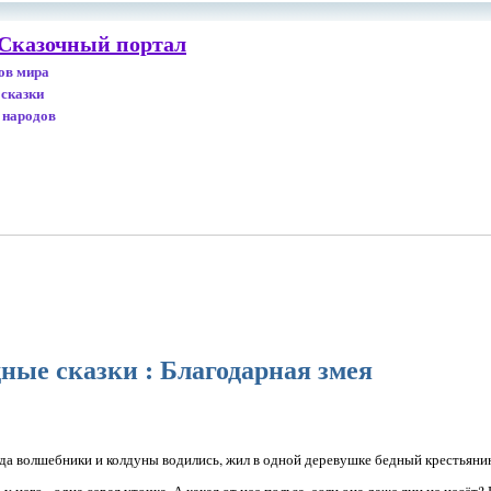
 Сказочный портал
дов мира
 сказки
 народов
ные сказки : Благодарная змея
ь да волшебники и колдуны водились, жил в одной деревушке бедный крестьяни
 у него - одна серая уточка. А какая от нее польза, если она даже яиц не несёт? 