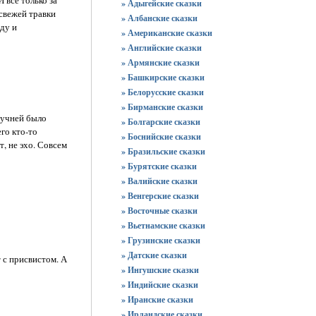
» Адыгейские сказки
 свежей травки
» Албанские сказки
оду и
» Американские сказки
» Английские сказки
» Армянские сказки
» Башкирские сказки
» Белорусские сказки
» Бирманские сказки
дручней было
» Болгарские сказки
го кто-то
» Боснийские сказки
, не эхо. Совсем
» Бразильские сказки
» Бурятские сказки
» Валийские сказки
» Венгерские сказки
» Восточные сказки
» Вьетнамские сказки
» Грузинские сказки
» Датские сказки
 с присвистом. А
» Ингушские сказки
» Индийские сказки
» Иранские сказки
» Ирландские сказки