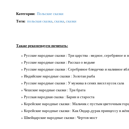
Категории
:
Польские сказки
Теги
:
польская сказка
,
сказка
,
сказки
Также рекомендуем почитать:
» Русские народные сказки : Три царства - медное, серебряное и 
» Русские народные сказки : Рассказ о ведьме
» Русские народные сказки : Серебряное блюдечко и наливное яб
» Индийские народные сказки : Золотая рыба
» Русские народные сказки : У мужика в сенях висел кусок сала
» Чешские народные сказки : Три брата
» Русская народная сказка : Барин и староста
» Корейские народные сказки : Мальчик с пустым цветочным гор
» Корейские народные сказки : Как Ондар-дурак принцессу в жён
» Швейцарские народные сказки : Чертов мост