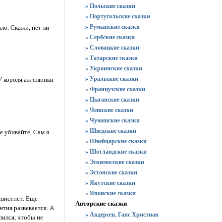
» Польские сказки
» Португальские сказки
» Румынские сказки
ло. Скажи, нет ли
» Сербские сказки
» Словацкие сказки
» Татарские сказки
» Украинские сказки
» Уральские сказки
 У короля аж слюнки
» Французские сказки
» Цыганские сказки
» Чешские сказки
» Чувашские сказки
» Шведские сказки
е убивайте. Сам я
» Швейцарские сказки
» Шотландские сказки
» Эскимосские сказки
» Эстонские сказки
» Якутские сказки
» Японские сказки
свистнет. Еще
Авторские сказки
нтия развевается. А
» Андерсен, Ганс Христиан
пился, чтобы не