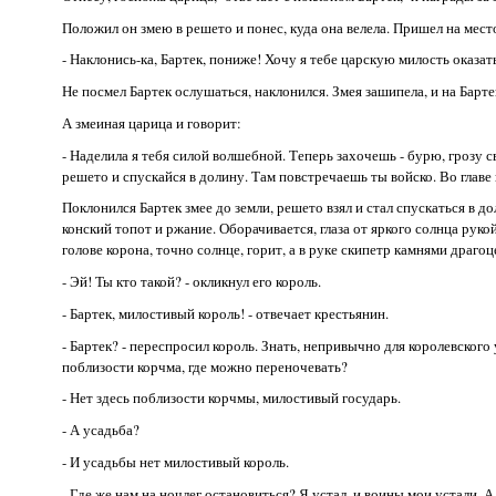
Положил он змею в решето и понес, куда она велела. Пришел на мест
- Наклонись-ка, Бартек, пониже! Хочу я тебе царскую милость оказат
Не посмел Бартек ослушаться, наклонился. Змея зашипела, и на Барт
А змеиная царица и говорит:
- Наделила я тебя силой волшебной. Теперь захочешь - бурю, грозу с
решето и спускайся в долину. Там повстречаешь ты войско. Во главе 
Поклонился Бартек змее до земли, решето взял и стал спускаться в д
конский топот и ржание. Оборачивается, глаза от яркого солнца рукой
голове корона, точно солнце, горит, а в руке скипетр камнями драго
- Эй! Ты кто такой? - окликнул его король.
- Бартек, милостивый король! - отвечает крестьянин.
- Бартек? - переспросил король. Знать, непривычно для королевского 
поблизости корчма, где можно переночевать?
- Нет здесь поблизости корчмы, милостивый государь.
- А усадьба?
- И усадьбы нет милостивый король.
- Где же нам на ночлег остановиться? Я устал, и воины мои устали. 