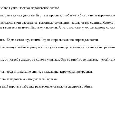
не твоя утка. Честное королевское слово!
идворные да челядь стали Бар-тека просить, чтобы не губил он их за королевск
италась, тучи рассеялись, выглянуло солнышко - землю стало сушить. Король 
 взяли ее и на плечи Бартеку накинули. А потом отняли у короля корону со ск
ны.- Едем в столицу, занимай трон и правь нами по справедливости.
л съехавшую набок корону и хотел уже скипетром взмахнуть - знак к отправлени
мил, от ястреба спасал, от холода укрывал. Она со мной горе мыкала, пускай теп
тка перед ним на коне сидит, а красавица, королевна прекрасная.
молвила королевна и поцеловала Бартека.
 злой король в избушке-развалюшке стал жить да дрова рубить.