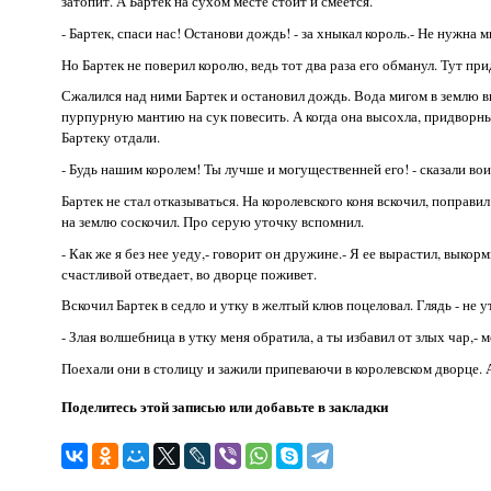
затопит. А Бартек на сухом месте стоит и смеется.
- Бартек, спаси нас! Останови дождь! - за хныкал король.- Не нужна м
Но Бартек не поверил королю, ведь тот два раза его обманул. Тут пр
Сжалился над ними Бартек и остановил дождь. Вода мигом в землю вп
пурпурную мантию на сук повесить. А когда она высохла, придворные
Бартеку отдали.
- Будь нашим королем! Ты лучше и могущественней его! - сказали вои
Бартек не стал отказываться. На королевского коня вскочил, поправи
на землю соскочил. Про серую уточку вспомнил.
- Как же я без нее уеду,- говорит он дружине.- Я ее вырастил, выкор
счастливой отведает, во дворце поживет.
Вскочил Бартек в седло и утку в желтый клюв поцеловал. Глядь - не у
- Злая волшебница в утку меня обратила, а ты избавил от злых чар,- 
Поехали они в столицу и зажили припеваючи в королевском дворце. А
Поделитесь этой записью или добавьте в закладки