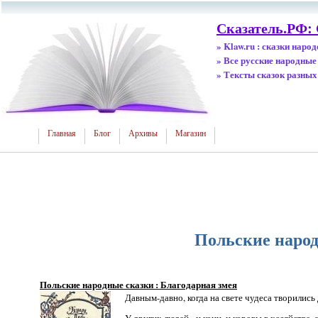
Сказатель.РФ:
» Klaw.ru : сказки наро
» Все русские народные
» Тексты сказок разных
Главная
Блог
Архивы
Магазин
Польские народ
Польские народные сказки : Благодарная змея
Давным-давно, когда на свете чудеса творилис
У других людей - и кони, и коровы в хозяйстве, а