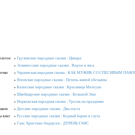
золотое
»
Грузинские народные сказки : Цикара
»
Эскимосские народные сказки : Ворон и лиса
лочко
»
Украинская народная сказка : КАК МУЖИК СО СПЕСИВЫМ ПА
»
Японские народные сказки : Печень живой обезьяны
»
Казахские народные сказки : Красавица Малхуан
»
Швейцарские народные сказки : Большой Эше
»
Норвежская народная сказка : Тролль на празднике
шком
»
Датские народные сказки : Два плута
ы взял
»
Русские народные сказки : Бедный барин и слуга
»
Ганс Христиан Андерсен : ДУРЕНЬ ГАНС