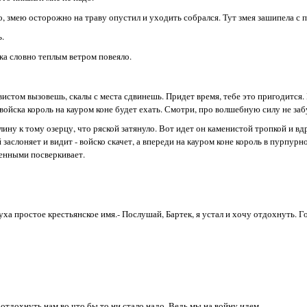
о, змею осторожно на траву опустил и уходить собрался. Тут змея зашипела с 
ь.
ека словно теплым ветром повеяло.
вистом вызовешь, скалы с места сдвинешь. Придет время, тебе это пригодится. 
войска король на кауром коне будет ехать. Смотри, про волшебную силу не заб
олину к тому озерцу, что ряской затянуло. Вот идет он каменистой тропкой и в
 заслоняет и видит - войско скачет, а впереди на кауром коне король в пурпурн
ценными посверкивает.
уха простое крестьянское имя.- Послушай, Бартек, я устал и хочу отдохнуть. Го
А отдохнуть нам во что бы то ни стало надо. Ведь мы на войну идем.