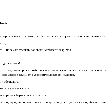
куда.
ай королевское слово, что утку не тронешь, я ветер остановлю, и ты с крыши на
ветер!
зть и на землю ступить, как зычным голосом закричал:
огоди ж у меня!
рохочет, земля дрожит, небо на части раскалывается - вот-вот на короля и, его
ненные языки полыхают, будто землю дотла сжечь хотят.
ому обещанию.
зать, а утку зажарить.
рассердился Бартек да как свистнет.
ь с придворными стоят по уши в воде, а вода все прибывает и прибывает, того