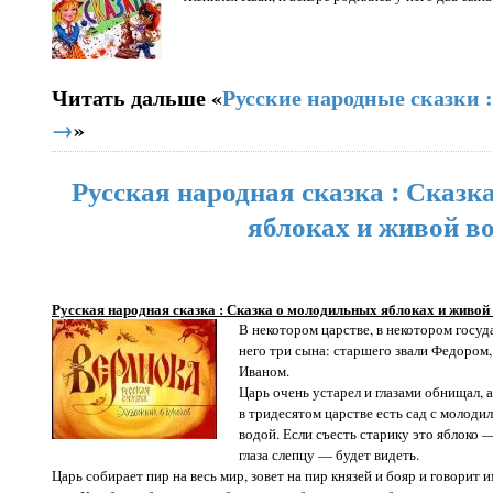
Читать дальше «
Русские народные сказки 
→
»
Русская народная сказка : Сказк
яблоках и живой во
Русская народная сказка : Сказка о молодильных яблоках и живой
В некотором царстве, в некотором госуда
него три сына: старшего звали Федором,
Иваном.
Царь очень устарел и глазами обнищал, а 
в тридесятом царстве есть сад с молоди
водой. Если съесть старику это яблоко 
глаза слепцу — будет видеть.
Царь собирает пир на весь мир, зовет на пир князей и бояр и говорит и