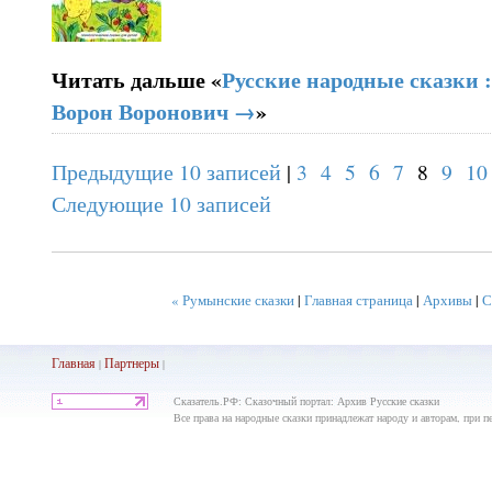
Читать дальше «
Русские народные сказки 
Ворон Воронович →
»
Предыдущие 10 записей
|
3
4
5
6
7
8
9
10
Следующие 10 записей
« Румынские сказки
|
Главная страница
|
Архивы
|
С
Главная
Партнеры
|
|
Сказатель.РФ: Сказочный портал: Архив Русские сказки
Все права на народные сказки принадлежат народу и авторам, при пе