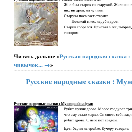
Жил-был старик со старухой. Жили они 
них ни дров, ни лучины.
Старуха посылает старика:
— Поезжай в лес, наруби дров.
Старик собрался. Приехал в лес, выбрал
топором.
Читать дальше «
Русская народная сказка :
чивычок... →
»
Русские народные сказки : Му
Русские народные сказки : Мужицкий кафтан
Рубит мужик дрова. Мороз градусов трид
что ему стало жарко. Он снял с себя кафт
рубит дрова. С него пот градом.
Едет барин на тройке. Кучеру говорит: