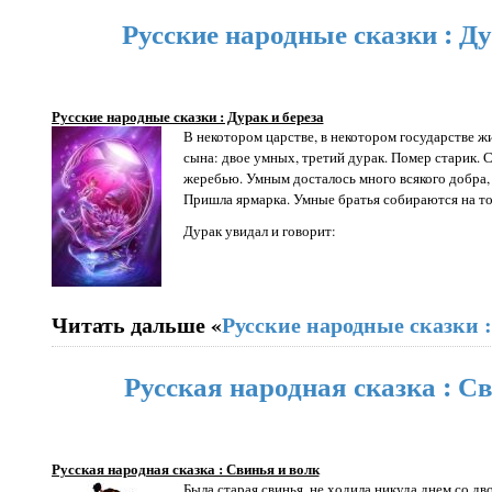
Русские народные сказки : Ду
Русские народные сказки : Дурак и береза
В некотором царстве, в некотором государстве жи
сына: двое умных, третий дурак. Помер старик. 
жеребью. Умным досталось много всякого добра, а
Пришла ярмарка. Умные братья собираются на то
Дурак увидал и говорит:
Читать дальше «
Русские народные сказки :
Русская народная сказка : С
Русская народная сказка : Свинья и волк
Была старая свинья, не ходила никуда днем со дв