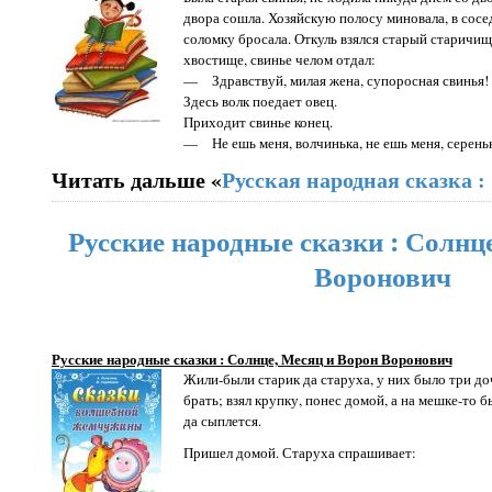
двора сошла. Хозяйскую полосу миновала, в сосе
соломку бросала. Откуль взялся старый старичищ
хвостище, свинье челом отдал:
— Здравствуй, милая жена, супоросная свинья!
Здесь волк поедает овец.
Приходит свинье конец.
— Не ешь меня, волчинька, не ешь меня, сереньк
Читать дальше «
Русская народная сказка 
Русские народные сказки : Солнц
Воронович
Русские народные сказки : Солнце, Месяц и Ворон Воронович
Жили-были старик да старуха, у них было три до
брать; взял крупку, понес домой, а на мешке-то б
да сыплется.
Пришел домой. Старуха спрашивает: