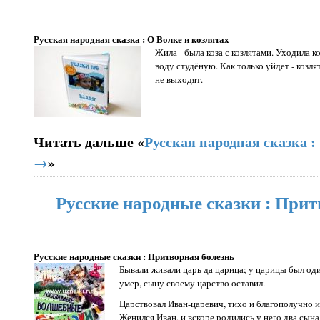
Русская народная сказка : О Волке и козлятах
Жила - была коза с козлятами. Уходила ко
воду студёную. Как только уйдет - козля
не выходят.
Читать дальше «
Русская народная сказка :
→
»
Русские народные сказки : Прит
Русские народные сказки : Притворная болезнь
Бывали-живали царь да царица; у царицы был оди
умер, сыну своему царство оставил.
Царствовал Иван-царевич, тихо и благополучно 
Женился Иван, и вскоре родились у него два сына