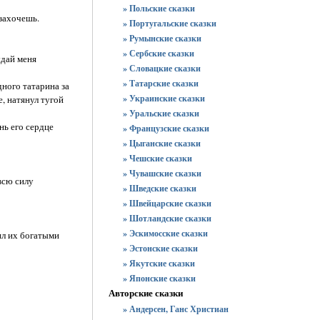
» Польские сказки
 захочешь.
» Португальские сказки
» Румынские сказки
» Сербские сказки
ыдай меня
» Словацкие сказки
» Татарские сказки
ного татарина за
» Украинские сказки
е, натянул тугой
» Уральские сказки
нь его сердце
» Французские сказки
» Цыганские сказки
» Чешские сказки
» Чувашские сказки
всю силу
» Шведские сказки
» Швейцарские сказки
» Шотландские сказки
» Эскимосские сказки
ил их богатыми
» Эстонские сказки
» Якутские сказки
» Японские сказки
Авторские сказки
» Андерсен, Ганс Христиан