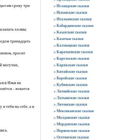
дал им сроку три
» Исландские сказки
» Испанские сказки
» Итальянские сказки
» Кабардинские сказки
насыпать холмы
» Казахские сказки
» Казачьи сказки
бедом тринадцать
» Калмыцкие сказки
» Карачаевские сказки
Киевом, просит
» Карельские сказки
й могучих,
» Карякские сказки
» Китайские сказки
» Корейские сказки
лся Илья на
» Кубинские сказки
хнётся - ложатся
» Латвийские сказки
» Латышские сказки
» Литовские сказки
 тебя на себе, а в
» Мексиканские сказки
» Молдавские сказки
» Мордовские сказки
лись.
» Норвежские сказки
» Осетинские сказки