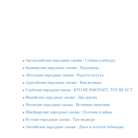
»
Австралийские народные сказки : Собака и кенгуру
»
Башкирские народные сказки : Падчерица
»
Абхазские народные сказки : Радость петуха
»
Адыгейские народные сказки : Бык-великан
»
Сербская народная сказка : КТО НЕ РАБОТАЕТ, ТОТ НЕ ЕСТ
»
Индийские народные сказки : Два дерева
»
Японские народные сказки : Истинная экономия
»
Швейцарские народные сказки : Охотник и зайцы
»
Русские народные сказки : Три медведя
»
Английские народные сказки : Джек и золотая табакерка