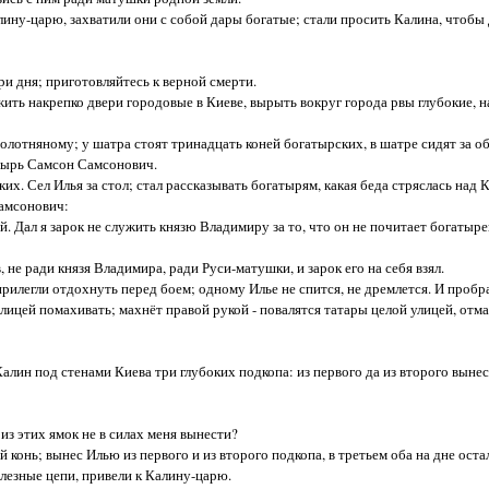
ну-царю, захватили они с собой дары богатые; стали просить Калина, чтобы 
ри дня; приготовляйтесь к верной смерти.
ь накрепко двери городовые в Киеве, вырыть вокруг города рвы глубокие, 
лотняному; у шатра стоят тринадцать коней богатырских, в шатре сидят за о
атырь Самсон Самсонович.
их. Сел Илья за стол; стал рассказывать богатырям, какая беда стряслась над 
амсонович:
. Дал я зарок не служить князю Владимиру за то, что он не почитает богатыре
ради князя Владимира, ради Руси-матушки, и зарок его на себя взял.
егли отдохнуть перед боем; одному Илье не спится, не дремлется. И пробра
алицей помахивать; махнёт правой рукой - повалятся татары целой улицей, отма
 под стенами Киева три глубоких подкопа: из первого да из второго вынесу я
з этих ямок не в силах меня вынести?
нь; вынес Илью из первого и из второго подкопа, в третьем оба на дне оста
езные цепи, привели к Калину-царю.