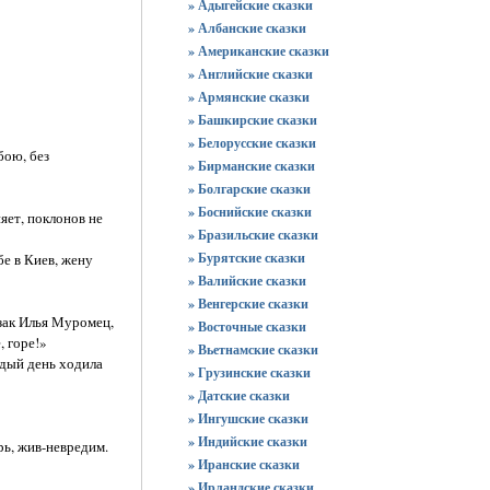
» Адыгейские сказки
» Албанские сказки
» Американские сказки
» Английские сказки
» Армянские сказки
» Башкирские сказки
» Белорусские сказки
бою, без
» Бирманские сказки
» Болгарские сказки
» Боснийские сказки
яет, поклонов не
» Бразильские сказки
» Бурятские сказки
бе в Киев, жену
» Валийские сказки
» Венгерские сказки
зак Илья Муромец,
» Восточные сказки
, горе!»
» Вьетнамские сказки
ждый день ходила
» Грузинские сказки
» Датские сказки
» Ингушские сказки
» Индийские сказки
ь, жив-невредим.
» Иранские сказки
» Ирландские сказки