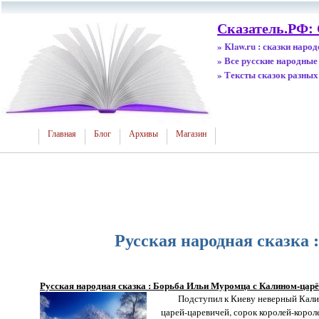
Сказатель.РФ:
» Klaw.ru : сказки наро
» Все русские народные
» Тексты сказок разных
Главная
Блог
Архивы
Магазин
Русская народная сказка
Русская народная сказка : Борьба Ильи Муромца с Калином-цар
Подступил к Киеву неверный Калин, т
царей-царевичей, сорок королей-корол