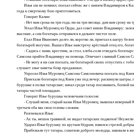
Илья зла не помнил; поехал сейчас же с князем Владимиром к Кали
года к смертному бою приготовиться.
Говорит Калин:
- Нет вам срока на три года, ни на три месяца; дам вам сроку на т
Уехал Илья Муромец из Орды, дал совет князю Владимиру: заложит
высокие, а сам богатырь отправился в дальнее чистое поле.
Ехал Илья Иванович долго ли, коротко ли, приехал к шатру белопо
богатырей могучих. Вышел Илье навстречу крёстный отец его, бог
- Садись с нами, крестник, за стол, хлеба-соли отведать богатырск
Самсона прийти Владимиру на помощь. Отвечает славный Самсон С
- Не могу я ни сам поехать, ни богатырей своих отпустить с тобой
слушает злые наветы бояр продажных.
Упросил Илья Муромец Самсона Самсоновича поехать под Киев, не 
Приехали богатыри под Киев уже под вечер; раскинули шатры, прил
бурушке в полки татарские; начал среди татар поезживать, боевой п
татары частой площадью.
Говорит Илье бурушка человечьим голосом:
- Слушай меня, старый казак Илья Муромец; выкопал неверный Калин
третьем оба мы свои головы сложим.
Разгневался Илья:
- Ах ты, мешок травяной, не видал татарских подкопов! Неужели и
Ударил Илья бурушку по крутым бёдрам; взвился стрелой добрый ко
Прибежали тут татары, схватили доброго молодца, заковали в жел