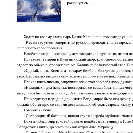
раскинулись...
Ходит по своему стану царь Калин Калинович, говорит дружине 
- Кто из вас умеет говорить по-русски, переводить по-татарски? П
напрасного кровопролития.
Нашёлся татарин, который умел говорить по-русски, вызвался пе
Приезжает татарин в Киев на княжий двор; коня своего оставляет 
отдаёт по обычаю, бросает письмо Калина на белодубовый стол. В 
«Сдавай, князь, Киев нам - татарам без бою, без кровопролития, да 
твою Евпраксию замуж за себя возьму. Добром мне не поко­ришься -
Прочёл князь письмо, закручинился и стал про себя думу думать, 
«Неладных я дел наделал: поссорился со всеми богатырями могучим
заступился бы он за наш народ. А я разгневался на него в недобрый ч
Приходит тут в гридню дочь князя Владимира; была она девица доб
княжна к богатырю со своими девушками, хлеб-соль старому казаку 
Говорит княжна:
- Свет родимый батюшка, пошли слуг в погреба глубокие; может 
Покачал Владимир головой; однако пошёл сам в темницу к Илье Мур
Обрадовался князь, до земли поклон отдал Илье Муромцу.
- Славный богатырь, Илья Иванович! Съезди к Калину-царю, срази