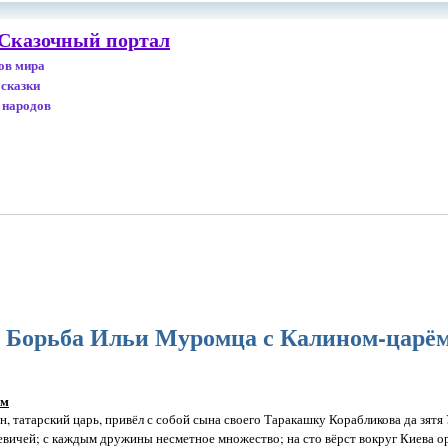
 Сказочный портал
дов мира
 сказки
 народов
 : Борьба Ильи Муромца с Калином-царё
ём
атарский царь, привёл с собой сына своего Таракашку Корабликова да зятя
евичей; с каждым дружины несметное множество; на сто вёрст вокруг Киева о