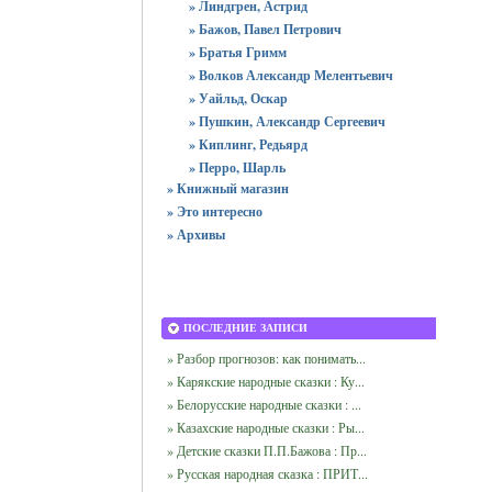
» Линдгрен, Астрид
» Бажов, Павел Петрович
» Братья Гримм
» Волков Александр Мелентьевич
» Уайльд, Оскар
» Пушкин, Александр Сергеевич
» Киплинг, Редьярд
» Перро, Шарль
» Книжный магазин
» Это интересно
» Архивы
ПОСЛЕДНИЕ ЗАПИСИ
» Разбор прогнозов: как понимать...
» Карякские народные сказки : Ку...
» Белорусские народные сказки : ...
» Казахские народные сказки : Ры...
» Детские сказки П.П.Бажова : Пр...
» Русская народная сказка : ПРИТ...