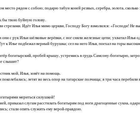
м место рядом с собою; подарю табун коней резвых, серебра, золота, сколько
к бы твою буйную голову.
стре­лами. Идёт Илья мимо церкви, Господу Богу взмолился: «Господи! Не в
ни с рук Ильи шёлковые верёвки, с ног сняли железные цепи; ухватил Илья од
Тут к Илье подбежал верный бурушка; сел на него Илья, поехал на горы высоки
тёр богатырский, пробей крышу, устремись в грудь Самсону-богатырю, затро
 не слышит?
стник мой, Илья, зовёт на помощь.
колебалась; летят во весь опор на татарские полчища; в три часа перебили 
огатырями мериться силушкой!
 приказал слугам расстилать богатырям под ноги драгоценные сукна, одар
лись; стали опять служить ему верой-правдою.