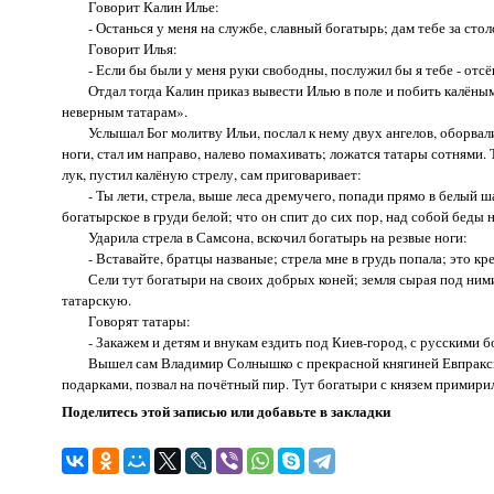
Говорит Калин Илье:
- Останься у меня на службе, славный богатырь; дам тебе за столо
Говорит Илья:
- Если бы были у меня руки свободны, послужил бы я тебе - отсё
Отдал тогда Калин приказ вывести Илью в поле и побить калёными 
неверным татарам».
Услышал Бог молитву Ильи, послал к нему двух ангелов, оборвали о
ноги, стал им направо, налево помахивать; ложатся татары сотнями. 
лук, пустил калёную стрелу, сам приговаривает:
- Ты лети, стрела, выше леса дремучего, попади прямо в белый ша
богатырское в груди белой; что он спит до сих пор, над собой беды
Ударила стрела в Самсона, вскочил богатырь на резвые ноги:
- Вставайте, братцы названые; стрела мне в грудь попала; это кре
Сели тут богатыри на своих добрых коней; земля сырая под ними по
татарскую.
Говорят татары:
- Закажем и детям и внукам ездить под Киев-город, с русскими б
Вышел сам Владимир Солнышко с прекрасной княгиней Евпраксией,
подарками, позвал на почётный пир. Тут богатыри с князем примири
Поделитесь этой записью или добавьте в закладки