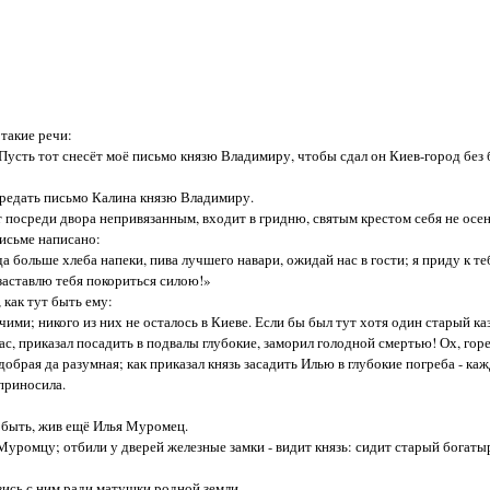
такие речи:
усть тот снесёт моё письмо князю Владимиру, чтобы сдал он Киев-город без 
редать письмо Калина князю Владимиру.
посреди двора непривязанным, входит в гридню, святым крестом себя не осен
письме написано:
боль­ше хлеба напеки, пива лучшего навари, ожидай нас в гости; я приду к те
 заставлю тебя покориться силою!»
как тут быть ему:
и; никого из них не осталось в Киеве. Если бы был тут хотя один старый ка
ас, приказал посадить в подвалы глубокие, заморил голодной смертью! Ох, горе
рая да разумная; как приказал князь засадить Илью в глубокие погреба - ка
приносила.
быть, жив ещё Илья Муромец.
омцу; отбили у дверей железные замки - видит князь: сидит старый богатыр
сь с ним ради матушки родной земли.