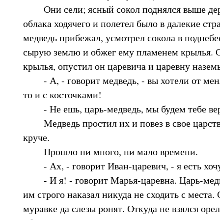
Они сели; ясный сокол поднялся выше дере
облака ходячего и полетел было в далекие стр
медведь прибежал, усмотрел сокола в поднебес
сырую землю и обжег ему пламенем крылья. О
крылья, опустил он царевича и царевну наземь
- А, - говорит медведь, - вы хотели от меня
то и с косточками!
- Не ешь, царь-медведь, мы будем тебе вер
Медведь простил их и повез в свое царство
круче.
Прошло ни много, ни мало времени.
- Ах, - говорит Иван-царевич, - я есть хоч
- И я! - говорит Марья-царевна. Царь-медве
им строго наказал никуда не сходить с места. 
муравке да слезы ронят. Откуда не взялся орел