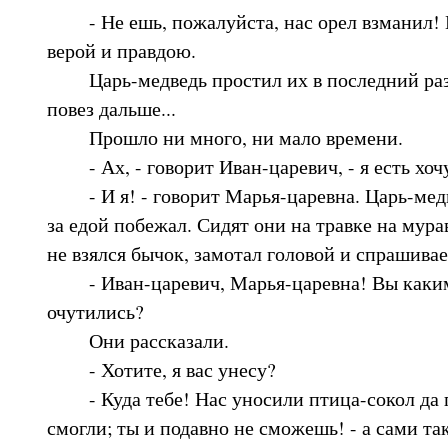
- Не ешь, пожалуйста, нас орел взманил! 
верой и правдою.
Царь-медведь простил их в последний раз,
повез дальше...
Прошло ни много, ни мало времени.
- Ах, - говорит Иван-царевич, - я есть хоч
- И я! - говорит Марья-царевна. Царь-медве
за едой побежал. Сидят они на травке на мура
не взялся бычок, замотал головой и спрашивае
- Иван-царевич, Марья-царевна! Вы каким
очутились?
Они рассказали.
- Хотите, я вас унесу?
- Куда тебе! Нас уносили птица-сокол да пт
смогли; ты и подавно не сможешь! - а сами так