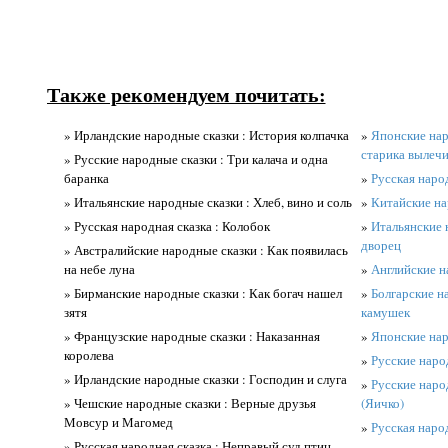
Также рекомендуем почитать:
» Ирландские народные сказки : История колпачка
»
Японские нар
старика вылеч
» Русские народные сказки : Три калача и одна
баранка
»
Русская народ
» Итальянские народные сказки : Хлеб, вино и соль
»
Китайские на
» Русская народная сказка : Колобок
»
Итальянские 
дворец
» Австралийские народные сказки : Как появилась
на небе луна
»
Английские н
» Бирманские народные сказки : Как богач нашел
»
Болгарские н
зятя
камушек
» Французские народные сказки : Наказанная
»
Японские нар
королева
»
Русские наро
» Ирландские народные сказки : Господин и слуга
»
Русские наро
» Чешские народные сказки : Верные друзья
(Яичко)
Мовсур и Магомед
»
Русская наро
» Русская народная сказка : Неправый суд птиц