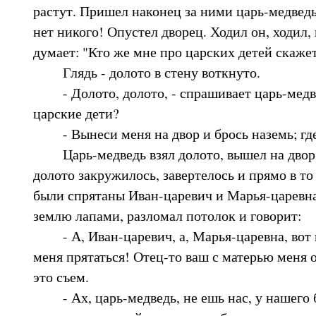
растут. Пришел наконец за ними царь-медведь
нет никого! Опустел дворец. Ходил он, ходил,
думает: "Кто же мне про царских детей скажет
Глядь - долото в стену воткнуто.
- Долото, долото, - спрашивает царь-медвед
царские дети?
- Вынеси меня на двор и брось наземь; где 
Царь-медведь взял долото, вышел на двор и
долото закружилось, завертелось и прямо в то
были спрятаны Иван-царевич и Марья-царевна
землю лапами, разломал потолок и говорит:
- А, Иван-царевич, а, Марья-царевна, вот в
меня прятаться! Отец-то ваш с матерью меня о
это съем.
- Ах, царь-медведь, не ешь нас, у нашего 