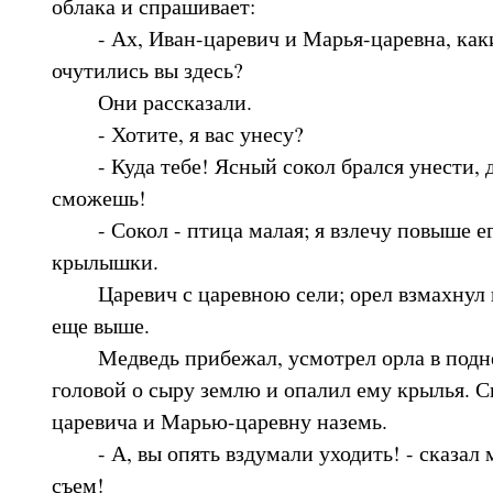
облака и спрашивает:
- Ах, Иван-царевич и Марья-царевна, как
очутились вы здесь?
Они рассказали.
- Хотите, я вас унесу?
- Куда тебе! Ясный сокол брался унести, да
сможешь!
- Сокол - птица малая; я взлечу повыше его
крылышки.
Царевич с царевною сели; орел взмахнул к
еще выше.
Медведь прибежал, усмотрел орла в поднеб
головой о сыру землю и опалил ему крылья. С
царевича и Марью-царевну наземь.
- А, вы опять вздумали уходить! - сказал ме
съем!