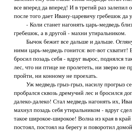
все вперед да вперед! И в третий раз залепил 
после того дает Ивану-царевичу гребешок да 
- Коли станет нагонять царь-медведь близк
гребешок, а в другой - махни утиральником.
Бычок бежит все дальше и дальше. Оглянул
ними царь-медведь гонится: вот-вот схватит! 
бросил позадь себя - вдруг вырос, поднялся т
лес, что ни птице не пролететь, ни зверю не 
пройти, ни конному не проехать.
Уж медведь грыз-грыз, насилу прогрыз себ
пробрался сквозь дремучий лес и бросился дог
далеко-далеко! Стал медведь нагонять их, Ива
махнул позадь себя утиральником - вдруг сдел
такое широкое-широкое! Волна из края в край
постоял, постоял на берегу и поворотил домой