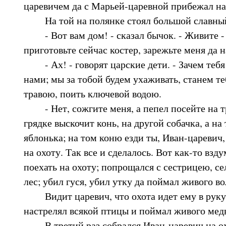
царевичем да с Марьей-царевной прибежал на
На той на полянке стоял большой славный
- Вот вам дом! - сказал бычок. - Живите - 
приготовьте сейчас костер, зарежьте меня да н
- Ах! - говорят царские дети. - Зачем тебя
нами; мы за тобой будем ухаживать, станем т
травою, поить ключевой водою.
- Нет, сожгите меня, а пепел посейте на тр
грядке выскочит конь, на другой собачка, а на
яблонька; на том коню езди ты, Иван-царевич,
на охоту. Так все и сделалось. Вот как-то взд
поехать на охоту; попрощался с сестрицею, сел
лес; убил гуся, убил утку да поймал живого в
Видит царевич, что охота идет ему в руку, 
настрелял всякой птицы и поймал живого мед
В третий раз собрался Иван-царевич на охо