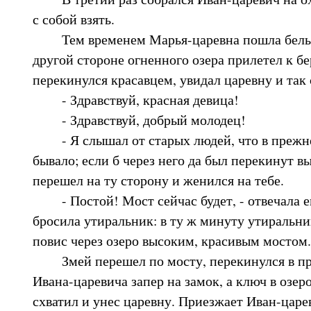
с собой взять.
Тем временем Марья-царевна пошла белье м
другой стороне огненного озера прилетел к б
перекинулся красавцем, увидал царевну и так 
- Здравствуй, красная девица!
- Здравствуй, добрый молодец!
- Я слышал от старых людей, что в прежнее
бывало; если б через него да был перекинут в
перешел на ту сторону и женился на тебе.
- Постой! Мост сейчас будет, - отвечала е
бросила утиральник: в ту ж минуту утиральни
повис через озеро высоким, красивым мостом.
Змей перешел по мосту, перекинулся в пре
Ивана-царевича запер на замок, а ключ в озеро
схватил и унес царевну. Приезжает Иван-царев