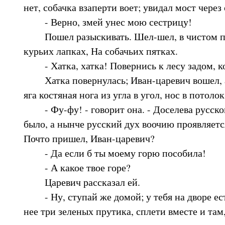
нет, собачка взаперти воет; увидал мост через 
- Верно, змей унес мою сестрицу!
Пошел разыскивать. Шел-шел, в чистом пол
курьих лапках, На собачьих пятках.
- Хатка, хатка! Повернись к лесу задом, к
Хатка повернулась; Иван-царевич вошел, а 
яга костяная нога из угла в угол, нос в потолок
- Фу-фу! - говорит она. - Доселева русског
было, а нынче русский дух воочию проявляется
Почто пришел, Иван-царевич?
- Да если б ты моему горю пособила!
- А какое твое горе?
Царевич рассказал ей.
- Ну, ступай же домой; у тебя на дворе ест
нее три зеленых прутика, сплети вместе и там,