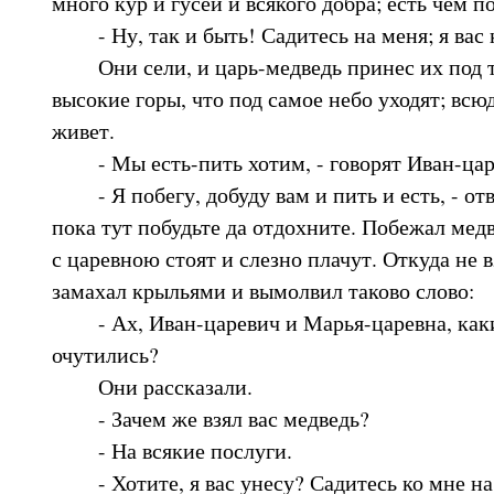
много кур и гусей и всякого добра; есть чем п
- Ну, так и быть! Садитесь на меня; я вас к
Они сели, и царь-медведь принес их под т
высокие горы, что под самое небо уходят; всюд
живет.
- Мы есть-пить хотим, - говорят Иван-царе
- Я побегу, добуду вам и пить и есть, - отве
пока тут побудьте да отдохните. Побежал медв
с царевною стоят и слезно плачут. Откуда не в
замахал крыльями и вымолвил таково слово:
- Ах, Иван-царевич и Марья-царевна, каки
очутились?
Они рассказали.
- Зачем же взял вас медведь?
- На всякие послуги.
- Хотите, я вас унесу? Садитесь ко мне н