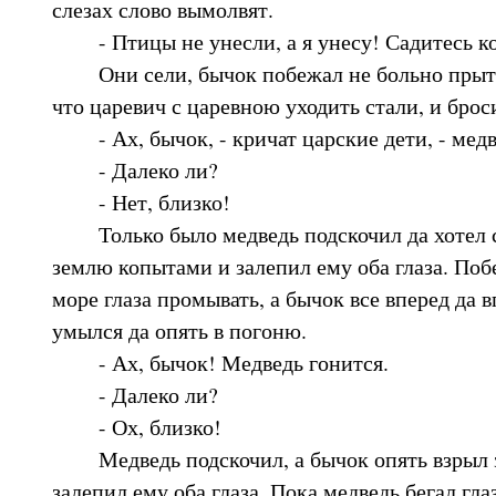
слезах слово вымолвят.
- Птицы не унесли, а я унесу! Садитесь ко
Они сели, бычок побежал не больно прытк
что царевич с царевною уходить стали, и брос
- Ах, бычок, - кричат царские дети, - медв
- Далеко ли?
- Нет, близко!
Только было медведь подскочил да хотел с
землю копытами и залепил ему оба глаза. Поб
море глаза промывать, а бычок все вперед да 
умылся да опять в погоню.
- Ах, бычок! Медведь гонится.
- Далеко ли?
- Ох, близко!
Медведь подскочил, а бычок опять взрыл 
залепил ему оба глаза. Пока медведь бегал гл