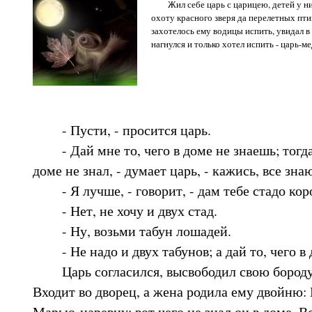
Жил себе царь с царицею, детей у них
охоту красного зверя да перелетных пти
захотелось ему водицы испить, увидал в
нагнулся и только хотел испить - царь-ме
- Пусти, - просится царь.
- Дай мне то, чего в доме не знаешь; тогда 
доме не знал, - думает царь, - кажись, все знаю
- Я лучше, - говорит, - дам тебе стадо кор
- Нет, не хочу и двух стад.
- Ну, возьми табун лошадей.
- Не надо и двух табунов; а дай то, чего в 
Царь согласился, высвободил свою бороду 
Входит во дворец, а жена родила ему двойню:
Марью-царевну; вот чего не знал он в доме. В