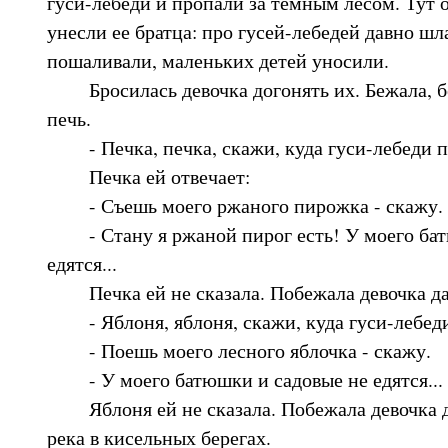
гуси-лебеди и пропали за темным лесом. Тут о
унесли ее братца: про гусей-лебедей давно шла
пошаливали, маленьких детей уносили.
Бросилась девочка догонять их. Бежала, бе
печь.
- Печка, печка, скажи, куда гуси-лебеди п
Печка ей отвечает:
- Съешь моего ржаного пирожка - скажу.
- Стану я ржаной пирог есть! У моего ба
едятся...
Печка ей не сказала. Побежала девочка дал
- Яблоня, яблоня, скажи, куда гуси-лебеди
- Поешь моего лесного яблочка - скажу.
- У моего батюшки и садовые не едятся...
Яблоня ей не сказала. Побежала девочка д
река в кисельных берегах.