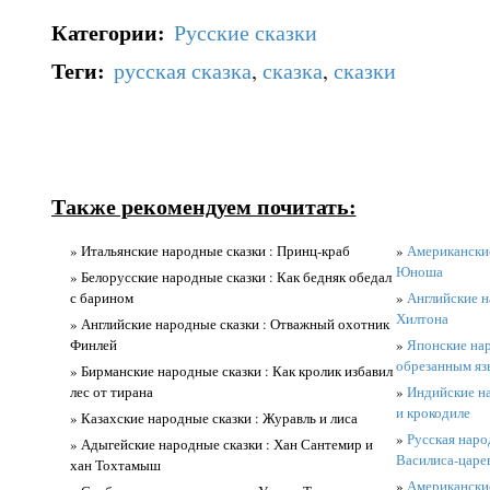
Категории
:
Русские сказки
Теги
:
русская сказка
,
сказка
,
сказки
Также рекомендуем почитать:
» Итальянские народные сказки : Принц-краб
»
Американские
Юноша
» Белорусские народные сказки : Как бедняк обедал
с барином
»
Английские н
Хилтона
» Английские народные сказки : Отважный охотник
Финлей
»
Японские нар
обрезанным яз
» Бирманские народные сказки : Как кролик избавил
лес от тирана
»
Индийские на
и крокодиле
» Казахские народные сказки : Журавль и лиса
»
Русская наро
» Адыгейские народные сказки : Хан Сантемир и
Василиса-царе
хан Тохтамыш
»
Американские