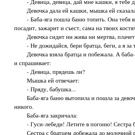
- Девица, девица, дай мне кашки, я тебе д
Девочка дала ей кашки, мышка ей сказала
- Баба-яга пошла баню топить. Она тебя вы
посадит, зажарит и съест, сама на твоих костя
Девочка сидит ни жива ни мертва, плачет, 
- Не дожидайся, бери братца, беги, а я за т
Девочка взяла братца и побежала. А баба-я
и спрашивает:
- Девица, прядешь ли?
Мышка ей отвечает:
- Пряду, бабушка...
Баба-яга баню вытопила и пошла за девочк
никого.
Баба-яга закричала:
- Гуси-лебеди! Летите в погоню! Сестра б
Сестра с братцем добежала до молочной ре