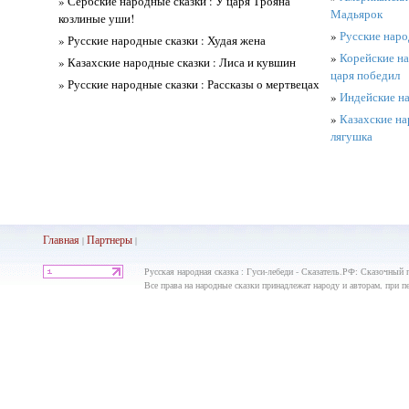
» Сербские народные сказки : У царя Трояна
Мадьярок
козлиные уши!
»
Русские наро
» Русские народные сказки : Худая жена
»
Корейские на
» Казахские народные сказки : Лиса и кувшин
царя победил
» Русские народные сказки : Рассказы о мертвецах
»
Индейские на
»
Казахские на
лягушка
Главная
Партнеры
|
|
Русская народная сказка : Гуси-лебеди - Сказатель.РФ: Сказочный 
Все права на народные сказки принадлежат народу и авторам, при пе