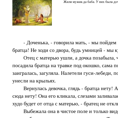
Жили мужик да баба. У них была дочк
- Доченька, - говорила мать, - мы пойдем н
братца! Не ходи со двора, будь умницей - мы 
Отец с матерью ушли, а дочка позабыла, ч
посадила братца на травке под окошко, сама п
заигралась, загуляла. Налетели гуси-лебеди, 
унесли на крыльях.
Вернулась девочка, глядь - братца нету! Ах
сюда нету! Она его кликала, слезами заливала
худо будет от отца с матерью, - братец не откл
Выбежала она в чистое поле и только виде