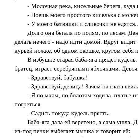
- Молочная река, кисельные берега, куда г
- Поешь моего простого киселька с молочк
- У моего батюшки и сливочки не едятся..
Долго она бегала по полям, по лесам. День
делать нечего - надо идти домой. Вдруг видит 
курьей ножке, об одном окошке, кругом себя 
В избушке старая баба-яга прядет кудель. 
братец, играет серебряными яблочками. Девоч
- Здравствуй, бабушка!
- Здравствуй, девица! Зачем на глаза явил
- Я по мхам, по болотам ходила, платье и
погреться.
- Садись покуда кудель прясть.
Баба-яга дала ей веретено, а сама ушла. Де
из-под печки выбегает мышка и говорит ей: