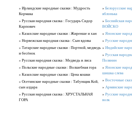
» Ирландские народные сказки : Мудрость
»
Белорусские нар
Кормака
яблонька
» Русская народная сказка : Государь Сидор
»
Боснийская нар
Карпович
ВОЙСКО
» Казахские народные сказки : Жиренше и хан
»
Японские народ
» Норвежская народная сказка : Сын вдовы
»
Русские народн
» Татарские народные сказки : Портной, медведь
»
Индийские наро
и бесёнок
»
Русская народна
» Русская народная сказка : Медведь и лиса
Полянин
» Польские народные сказки : Волшебная гора
»
Японские народ
шишка слева
» Казахские народные сказки : Цена кошки
»
Восточные сказ
» Осетинские народные сказки : Табунщик Кой,
сын алдара
»
Армянские наро
» Русская народная сказка : ХРУСТАЛЬНАЯ
»
Русские народны
ГОРА
волк