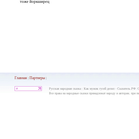
тоже йоркширец
Главная
Партнеры
|
|
Русская народная сказка : Как мужик гусей делил - Сказатель.РФ: 
Все права на народные сказки принадлежат народу и авторам, при пе