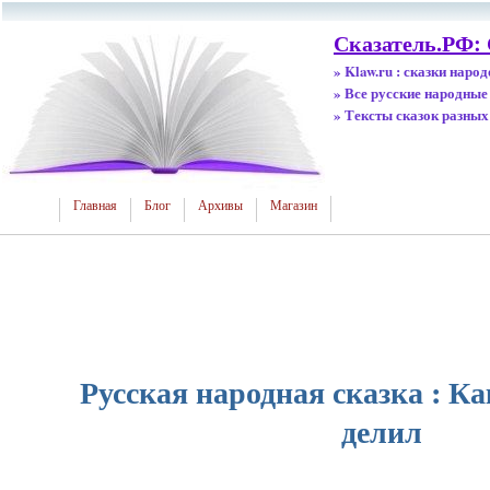
Сказатель.РФ:
» Klaw.ru : сказки наро
» Все русские народные
» Тексты сказок разных
Главная
Блог
Архивы
Магазин
Русская народная сказка : К
делил