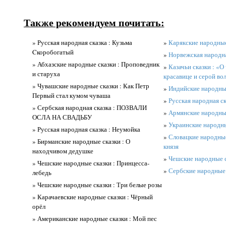
Также рекомендуем почитать:
» Русская народная сказка : Кузьма
»
Карякские народные
Cкоробогатый
»
Норвежская народна
» Абхазские народные сказки : Проповедник
»
Казачьи сказки : «О
и старуха
красавице и серой во
» Чувашские народные сказки : Как Петр
»
Индийские народные
Первый стал кумом чуваша
»
Русская народная ск
» Сербская народная сказка : ПОЗВАЛИ
»
Армянские народные
ОСЛА НА СВАДЬБУ
»
Украинские народные
» Русская народная сказка : Неумойка
»
Словацкие народные
» Бирманские народные сказки : О
князя
находчивом дедушке
»
Чешские народные с
» Чешские народные сказки : Принцесса-
»
Сербские народные 
лебедь
» Чешские народные сказки : Три белые розы
» Карачаевские народные сказки : Чёрный
орёл
» Американские народные сказки : Мой пес