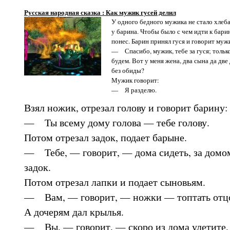
Русская народная сказка : Как мужик гусей делил
У одного бедного мужика не стало хлеба
у барина. Чтобы было с чем идти к барин
понес. Барин принял гуся и говорит муж
— Спасибо, мужик, тебе за гуся; только 
будем. Вот у меня жена, два сына да две
без обиды?
Мужик говорит:
— Я разделю.
Взял ножик, отрезал голову и говорит барину:
— Ты всему дому голова — тебе голову.
Потом отрезал задок, подает барыне.
— Тебе, — говорит, — дома сидеть, за домо
задок.
Потом отрезал лапки и подает сыновьям.
— Вам, — говорит, — ножки — топтать отцо
А дочерям дал крылья.
— Вы, — говорит, — скоро из дома улетите,