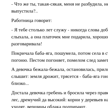
- Что же ты, такая-сякая, меня не разбудила, 
выпустила?..
Работница говорит:
- Я тебе столько лет служу - никогда слова доб
слыхала, а она платочек мне подарила, хорошо
разговаривала!
Покричала баба-яга, пошумела, потом села в с
погоню. Пестом погоняет, помелом след замета
А девочка бежала-бежала, остановилась, прил
слышит: земля дрожит, трясется - баба-яга гон
близко...
Достала девочка гребень и бросила через прав
лес, дремучий да высокий: корни у деревьев н
уходят, вершины облака подпирают.