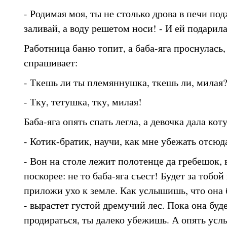
- Родимая моя, ты не столько дрова в печи по
заливай, а воду решетом носи! - И ей подарила
Работница баню топит, а баба-яга проснулась
спрашивает:
- Ткешь ли ты племяннушка, ткешь ли, милая
- Тку, тетушка, тку, милая!
Баба-яга опять спать легла, а девочка дала ко
- Котик-братик, научи, как мне убежать отсюда
- Вон на столе лежит полотенце да гребешок, 
поскорее: не то баба-яга съест! Будет за тобой 
приложи ухо к земле. Как услышишь, что она 
- вырастет густой дремучий лес. Пока она буде
продираться, ты далеко убежишь. А опять ус