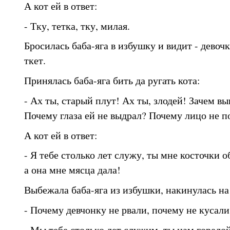
А кот ей в ответ:
- Тку, тетка, тку, милая.
Бросилась баба-яга в избушку и видит - девочк
ткет.
Принялась баба-яга бить да ругать кота:
- Ах ты, старый плут! Ах ты, злодей! Зачем в
Почему глаза ей не выдрал? Почему лицо не п
А кот ей в ответ:
- Я тебе столько лет служу, ты мне косточки 
а она мне мясца дала!
Выбежала баба-яга из избушки, накинулась на
- Почему девчонку не рвали, почему не кусали?
- Мы тебе столько лет служим, ты нам горелой