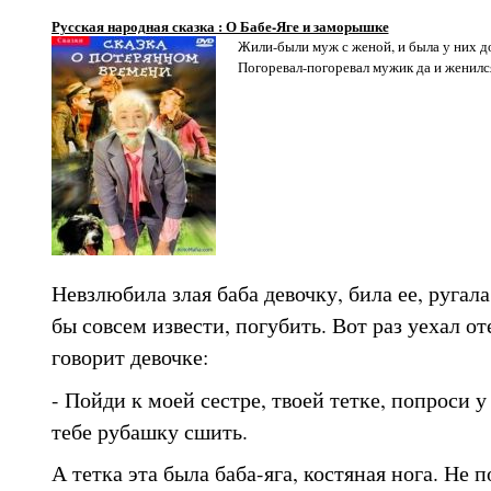
Русская народная сказка : О Бабе-Яге и заморышке
Жили-были муж с женой, и была у них до
Погоревал-погоревал мужик да и женился
Невзлюбила злая баба девочку, била ее, ругала
бы совсем извести, погубить. Вот раз уехал от
говорит девочке:
- Пойди к моей сестре, твоей тетке, попроси у
тебе рубашку сшить.
А тетка эта была баба-яга, костяная нога. Не 