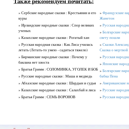
Также рекомендуем почитать:
» Сербские народные сказки : Крестьянин и его
»
Французские на
куры
Жанетон
» Ирландские народные сказки : Спор великих
»
Русская народ
ученых
»
Болгарские наро
» Казахские народные сказки : Рогатый хан
свету пошли
» Русская народная сказка : Как Лиса училась
»
Сказки Алексан
летать (Летать-то умею - садиться тяжело)
Сказка о мертвой 
» Бирманские народные сказки : Почему у
»
Русская народна
баклана нет хвоста
»
Японские народ
» Братья Гримм : СОЛОМИНКА, УГОЛЕК И БОБ
»
Болгарские наро
» Русские народные сказки : Маша и медведь
бабка Пена
» Абхазские народные сказки : Шардын и судья
»
Американские на
» Казахские народные сказки : Салахбай и лиса
»
Русские народн
» Братья Гримм : СЕМЬ ВОРОНОВ
»
Русская народ