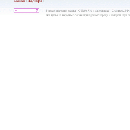
Главная
Партнеры
|
|
Русская народная сказка : О Бабе-Яге и заморышке - Сказатель.РФ:
Все права на народные сказки принадлежат народу и авторам, при пе