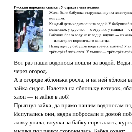
Русская народная сказка : У страха глаза велики
Жили-были бабушка-старушка, внучка-хохотушка
норушка.
Каждый день ходили они за водой. У бабушки бы
поменьше, у курочки — с огурчик, у мышки — с 
Бабушка брала воду из колодца, внучка — из кол
— из следа от поросячьего копытца.
Назад идут, у бабушки вода трё-ё-х, плё-ё-х! У 
трёх-трёх! плёх-плёх! У мышки — трёх-трёх-трёх
Вот раз наши водоносы пошли за водой. Воды 
через огород.
А в огороде яблонька росла, и на ней яблоки 
зайка сидел. Налетел на яблоньку ветерок, яб
хлоп — и зайке в лоб!
Прыгнул зайка, да прямо нашим водоносам по
Испугались они, ведра побросали и домой по
лавку упала, внучка за бабку спряталась, куроч
мышка под печку схоронилась. Бабка охает: