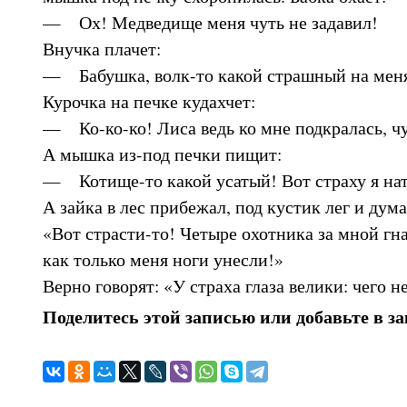
— Ох! Медведище меня чуть не задавил!
Внучка плачет:
— Бабушка, волк-то какой страшный на меня
Курочка на печке кудахчет:
— Ко-ко-ко! Лиса ведь ко мне подкралась, чу
А мышка из-под печки пищит:
— Котище-то какой усатый! Вот страху я нат
А зайка в лес прибежал, под кустик лег и дума
«Вот страсти-то! Четыре охотника за мной гна
как только меня ноги унесли!»
Верно говорят: «У страха глаза велики: чего не
Поделитесь этой записью или добавьте в з