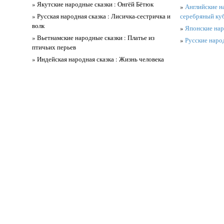
» Якутские народные сказки : Онгёй Бётюк
»
Английские н
» Русская народная сказка : Лисичка-сестричка и
серебряный ку
волк
»
Японские наро
» Вьетнамские народные сказки : Платье из
»
Русские наро
птичьих перьев
» Индейская народная сказка : Жизнь человека