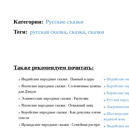
Категории
:
Русские сказки
Теги
:
русская сказка
,
сказка
,
сказки
Также рекомендуем почитать:
» Индийские народные сказки : Пьяный и царь
»
Индийские на
» Японские народные сказки : Соломенные шляпы
»
Корейские нар
для Дзидзо
»
Карякские на
» Эскимосские народные сказки : Раупелян
»
Русская наро
» Японские народные сказки : Отважный заяц
»
Американские
» Корейские народные сказки : Как девушка оленя
»
Шотландские 
спасла
водяной конь
» Ирландские народные сказки : Семейная распря
»
Индийские на