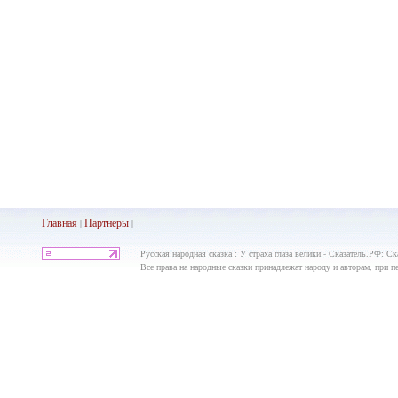
Главная
Партнеры
|
|
Русская народная сказка : У страха глаза велики - Сказатель.РФ: С
Все права на народные сказки принадлежат народу и авторам, при пе