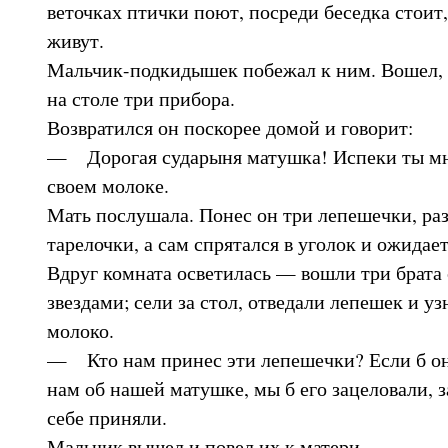
веточках птички поют, посреди беседка стоит,
живут.
Мальчик-подкидышек побежал к ним. Вошел, 
на столе три прибора.
Возвратился он поскорее домой и говорит:
— Дорогая сударыня матушка! Испеки ты мн
своем молоке.
Мать послушала. Понес он три лепешечки, ра
тарелочки, а сам спрятался в уголок и ожидает
Вдруг комната осветилась — вошли три брата 
звездами; сели за стол, отведали лепешек и у
молоко.
— Кто нам принес эти лепешечки? Если б он 
нам об нашей матушке, мы б его зацеловали, з
себе приняли.
Мальчик вышел и повел их к матери.