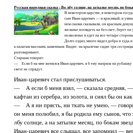
Русская народная сказка : Во лбу солнце, на затылке месяц, по бок
В некотором царстве, в некотором госуд
сын Иван-царевич — и красивый, и умный
нем сказки сказывали, он красным девуш
желанье поглядеть на бел свет; берет он
позволенье и едет на все четыре стороны
Долго ездил, много видел добра и худа 
к палатам высоким, каменным. Видит: на крылечке сидят три сестриц
разговаривают.
Старшая говорит:
— Если б на мне женился Иван-царевич, я б ему напряла на рубашку т
свете не спрядут.
Иван-царевич стал прислушиваться.
— А если б меня взял, — сказала средняя, —
кафтан из серебра, из золота, и сиял бы он ка
— А я ни прясть, ни ткать не умею, — говор
он меня полюбил, я бы родила ему сынов, что 
лбу солнце, а на затылке месяц, по бокам звез
Иван-царевич все слышал, все запомнил — вер