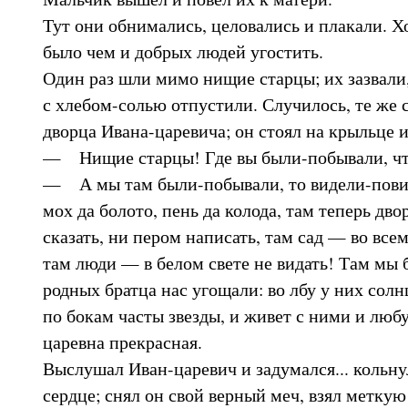
Тут они обнимались, целовались и плакали. Х
было чем и добрых людей угостить.
Один раз шли мимо нищие старцы; их зазвали
с хлебом-солью отпустили. Случилось, те же
дворца Ивана-царевича; он стоял на крыльце и
— Нищие старцы! Где вы были-побывали, чт
— А мы там были-побывали, то видели-повид
мох да болото, пень да колода, там теперь дво
сказать, ни пером написать, там сад — во всем
там люди — в белом свете не видать! Там мы 
родных братца нас угощали: во лбу у них солн
по бокам часты звезды, и живет с ними и любу
царевна прекрасная.
Выслушал Иван-царевич и задумался... кольнул
сердце; снял он свой верный меч, взял меткую