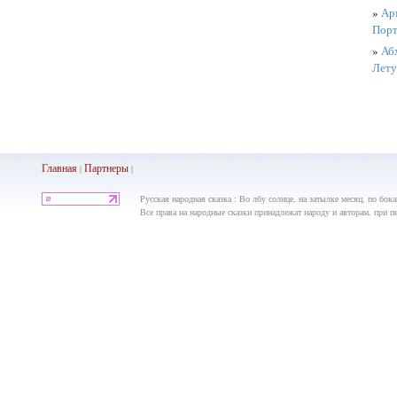
»
Ар
Порт
»
Абх
Лету
Главная
Партнеры
|
|
Русская народная сказка : Во лбу солнце, на затылке месяц, по бок
Все права на народные сказки принадлежат народу и авторам, при пе