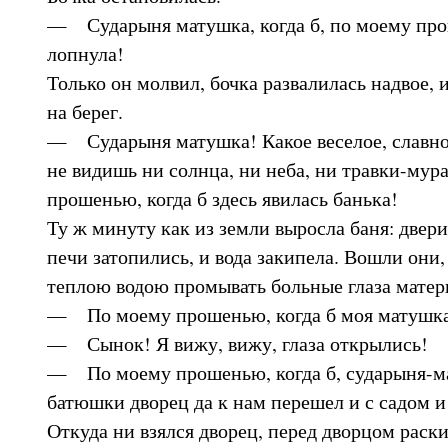
— Сударыня матушка, когда б, по моему про
лопнула!
Только он молвил, бочка развалилась надвое,
на берег.
— Сударыня матушка! Какое веселое, славное
не видишь ни солнца, ни неба, ни травки-мур
прошенью, когда б здесь явилась банька!
Ту ж минуту как из земли выросла баня: двери
печи затопились, и вода закипела. Вошли они, 
теплою водою промывать больные глаза матер
— По моему прошенью, когда б моя матушка
— Сынок! Я вижу, вижу, глаза открылись!
— По моему прошенью, когда б, сударыня-ма
батюшки дворец да к нам перешел и с садом и
Откуда ни взялся дворец, перед дворцом раскин