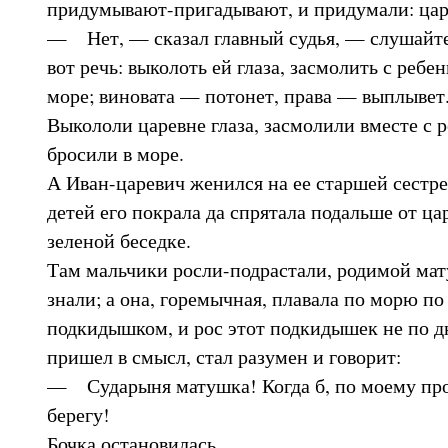
придумывают-пригадывают, и придумали: царе
— Нет, — сказал главный судья, — слушайте 
вот речь: выколоть ей глаза, засмолить с ребен
море; виновата — потонет, права — выплывет
Выкололи царевне глаза, засмолили вместе с р
бросили в море.
А Иван-царевич женился на ее старшей сестре,
детей его покрала да спрятала подальше от ца
зеленой беседке.
Там мальчики росли-подрастали, родимой мат
знали; а она, горемычная, плавала по морю по
подкидышком, и рос этот подкидышек не по дн
пришел в смысл, стал разумен и говорит:
— Сударыня матушка! Когда б, по моему пр
берегу!
Бочка остановилась.