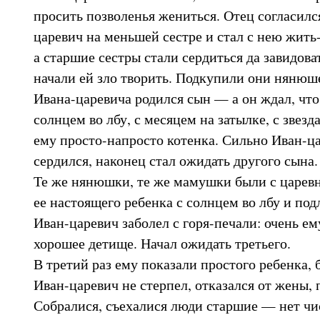
просить позволенья жениться. Отец согласилс
царевич на меньшей сестре и стал с нею жить
а старшие сестры стали сердиться да завидова
начали ей зло творить. Подкупили они нянюше
Ивана-царевича родился сын — а он ждал, что
солнцем во лбу, с месяцем на затылке, с звез
ему просто-напросто котенка. Сильно Иван-ца
сердился, наконец стал ожидать другого сына.
Те же нянюшки, те же мамушки были с царевн
ее настоящего ребенка с солнцем во лбу и по
Иван-царевич заболел с горя-печали: очень ем
хорошее детище. Начал ожидать третьего.
В третий раз ему показали простого ребенка, б
Иван-царевич не стерпел, отказался от жены, 
Собралися, съехалися люди старшие — нет чис