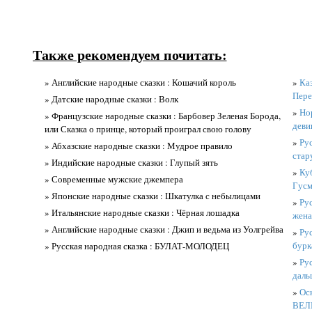
Также рекомендуем почитать:
» Английские народные сказки : Кошачий король
»
Каз
Пере
» Датские народные сказки : Волк
»
Нор
» Французские народные сказки : Барбовер Зеленая Борода,
деви
или Сказка о принце, который проиграл свою голову
»
Рус
» Абхазские народные сказки : Мудрое правило
стар
» Индийские народные сказки : Глупый зять
»
Куб
» Современные мужские джемпера
Гусм
» Японские народные сказки : Шкатулка с небылицами
»
Рус
» Итальянские народные сказки : Чёрная лошадка
жена
» Английские народные сказки : Джип и ведьма из Уолгрейва
»
Рус
бурк
» Русская народная сказка : БУЛАТ-МОЛОДЕЦ
»
Рус
даль
»
Ос
ВЕЛ