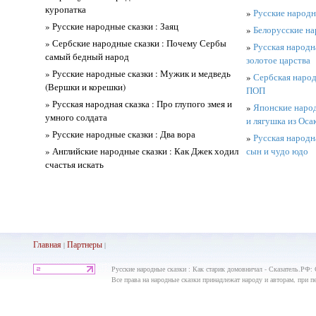
куропатка
»
Русские народны
» Русские народные сказки : Заяц
»
Белорусские на
» Сербские народные сказки : Почему Сербы
»
Русская народна
самый бедный народ
золотое царства
» Русские народные сказки : Мужик и медведь
»
Сербская наро
(Вершки и корешки)
ПОП
» Русская народная сказка : Про глупого змея и
»
Японские народ
умного солдата
и лягушка из Оса
» Русские народные сказки : Два вора
»
Русская народна
» Английские народные сказки : Как Джек ходил
сын и чудо юдо
счастья искать
Главная
Партнеры
|
|
Русские народные сказки : Как старик домовничал - Сказатель.РФ:
Все права на народные сказки принадлежат народу и авторам, при пе