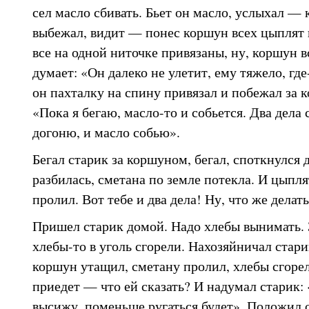
сел масло сбивать. Бьет он масло, услыхал —
выбежал, видит — понес коршун всех цыплят 
все на одной ниточке привязаны, ну, коршун 
думает: «Он далеко не улетит, ему тяжело, где
он пахталку на спину привязал и побежал за 
«Пока я бегаю, масло-то и собьется. Два дела
догоню, и масло собью».
Бегал старик за коршуном, бегал, споткнулся д
разбилась, сметана по земле потекла. И цыпля
пролил. Вот тебе и два дела! Ну, что же делат
Пришел старик домой. Надо хлебы вынимать. З
хлебы-то в уголь сгорели. Нахозяйничал стари
коршун утащил, сметану пролил, хлебы сгорел
приедет — что ей сказать? И надумал старик:
высижу, поменьше ругаться будет». Положил о