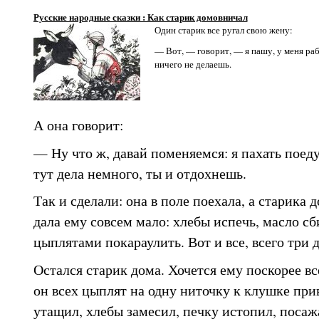
Русские народные сказки : Как старик домовничал
Один старик все ругал свою жену:
— Вот, — говорит, — я пашу, у меня раб
ничего не делаешь.
А она говорит:
— Ну что ж, давай поменяемся: я пахать поеду
тут дела немного, ты и отдохнешь.
Так и сделали: она в поле поехала, а старика 
дала ему совсем мало: хлебы испечь, масло сб
цыплятами покараулить. Вот и все, всего три д
Остался старик дома. Хочется ему поскорее вс
он всех цыплят на одну ниточку к клушке при
утащил, хлебы замесил, печку истопил, посажа