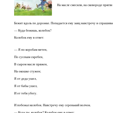
На масле смесили, на сковороде прягли
Бежит вдоль по дорожке. Попадается ему заяц навстречу и спрашивае
— Куда бежишь, колобок?
Колобок ему в ответ:
— Я по коробам метен,
По сусекам скребен,
В сыром масле пряжен,
На окошке стужен;
Я от деда ушел,
Я от бабы ушел,
И от тебя убегу.
И побежал колобок. Навстречу ему серенький волчок.
— Куда ты, колобок? Колобок ему в ответ: