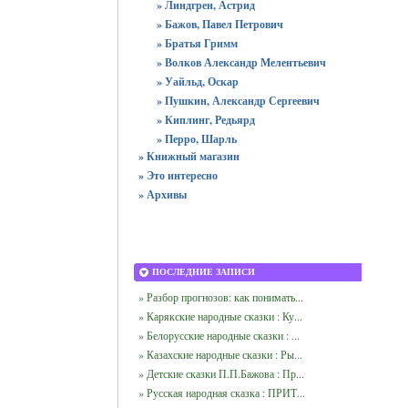
» Линдгрен, Астрид
» Бажов, Павел Петрович
» Братья Гримм
» Волков Александр Мелентьевич
» Уайльд, Оскар
» Пушкин, Александр Сергеевич
» Киплинг, Редьярд
» Перро, Шарль
» Книжный магазин
» Это интересно
» Архивы
ПОСЛЕДНИЕ ЗАПИСИ
» Разбор прогнозов: как понимать...
» Карякские народные сказки : Ку...
» Белорусские народные сказки : ...
» Казахские народные сказки : Ры...
» Детские сказки П.П.Бажова : Пр...
» Русская народная сказка : ПРИТ...