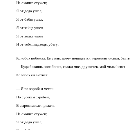
На окошке стужен;
Я от деда ушел,
Я от бабы ушел,
Я от зайца ушел,
Я от волка ушел
И от тебя, медведь, убегу.
Колобок побежал. Ему навстречу попадается черемная лисица, баять 
— Куда бежишь, колобочек, скажи мне, дружочек, мой милый свет!
Колобок ей в ответ:
— Я по коробам метен,
По сусекам скребен,
В сыром масле пряжен,
На окошке стужен;
Я от деда ушел,