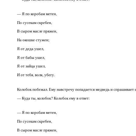
— Я по коробам метен,
По сусекам скребен,
В сыром масле пряжен,
На окошке стужен;
Я от деда ушел,
Я от бабы ушел,
Я от зайца ушел,
И от тебя, волк, убегу.
Колобок побежал. Ему навстречу попадается медведь и спрашивает е
— Куда ты, колобок? Колобок ему в ответ:
— Я по коробам метен,
По сусекам скребен,
В сыром масле пряжен,