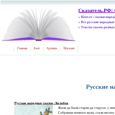
Сказатель.РФ:
» Klaw.ru : сказки наро
» Все русские народные
» Тексты сказок разных
Главная
Блог
Архивы
Магазин
Русские н
Русские народные сказки : Колобок
Жили да были старик да старуха; у них
Собравши немного муки, стали месить 