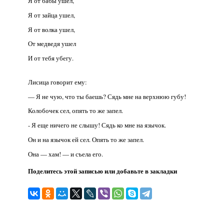
Я от бабы ушел,
Я от зайца ушел,
Я от волка ушел,
От медведя ушел
И от тебя убегу.
Лисица говорит ему:
— Я не чую, что ты баешь? Сядь мне на верхнюю губу!
Колобочек сел, опять то же запел.
- Я еще ничего не слышу! Сядь ко мне на язычок.
Он и на язычок ей сел. Опять то же запел.
Она — хам! — и съела его.
Поделитесь этой записью или добавьте в закладки