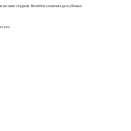
 и на окне студили. Колобок соскочил да и убежал.
т его: