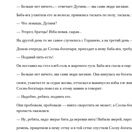
— Больше нет ничего,— отвечает Дугиня,— мы сами люди заезжие.
Баба-яга ухватила его за волосы, принялась таскать по полу, таскала
— Что лежишь, Дугиня?
— Угорел, братцы! Изба новая, сырая...
На другой день то же самое случилось с Горынею, а на третий день 
Дошла очередь до Сосны-богатыря; приходит к нему баба-яга, требу
— Подавай пить-есть!
Он поставил на стол хлеб-соль и жареного гуся. Баба-яга съела и еще
— Больше нет ничего, мы сами люди заезжие. Она кинулась на богат
силен, ухватил ее за седые космы, оттаскал и выкинул из избы еле 
Сосна-богатырь повел их к этому камню и говорит:
— Надобно, ребята, поднять его.
Они пробовали, пробовали — никто своротить не может; а Сосна-богат
пропасть оказалася.
— Ну, ребята, надо зверье бить да веревки вить! Набили зверей, наре
ремень, прицепили к нему сетку и в той сетке спустили Сосну-богат