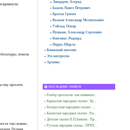
» Линдгрен, Астрид
вскрикнула:
» Бажов, Павел Петрович
» Братья Гримм
» Волков Александр Мелентьевич
» Уайльд, Оскар
» Пушкин, Александр Сергеевич
» Киплинг, Редьярд
» Перро, Шарль
» Книжный магазин
а-богатырь; повела
» Это интересно
» Архивы
да ему просить
ПОСЛЕДНИЕ ЗАПИСИ
» Разбор прогнозов: как понимать...
» Карякские народные сказки : Ку...
» Белорусские народные сказки : ...
» Казахские народные сказки : Ры...
» Детские сказки П.П.Бажова : Пр...
л ее так сильно,
» Русская народная сказка : ПРИТ...
гатыри Дугиня,