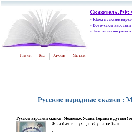
Сказатель.РФ:
» Klaw.ru : сказки наро
» Все русские народные
» Тексты сказок разных
Главная
Блог
Архивы
Магазин
Русские народные сказки : 
Русские народные сказки : Медведко, Усыня, Горыня и Дугиня б
Жила-была старуха, детей у нее не было.
В одно время пошла она щепки собирать и нашла