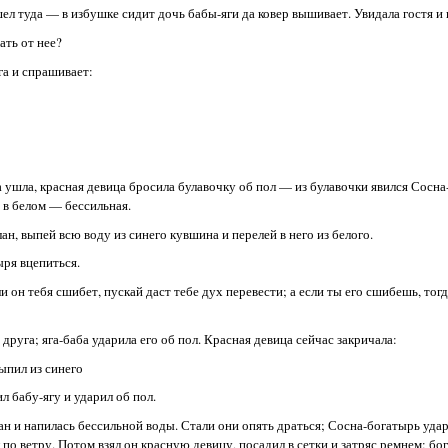
ел туда — в избушке сидит дочь бабы-яги да ковер вышивает. Увидала гостя и 
ать от нее?
га и спрашивает:
яга ушла, красная девица бросила булавочку об пол — из булавочки явился Сосн
, в белом — бессильная.
ан, выпей всю воду из синего кувшина и перелей в него из белого.
ыря вцепиться.
он тебя сшибет, пускай даст тебе дух перевести; а если ты его сшибешь, тог
друга; яга-баба ударила его об пол. Красная девица сейчас закричала:
ыпил из синего
ил бабу-ягу и ударил об пол.
н и напилась бессильной воды. Стали они опять драться; Сосна-богатырь удари
 по ветру. Потом взял он красную девицу, посадил в сетки и затряс ремнем; бо