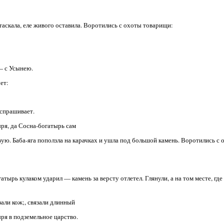
, таскала, еле живого оставила. Воротились с охоты товарищи:
— с Усынею.
ет:
 спрашивает.
ыря, да Сосна-богатырь сам
живую. Баба-яга поползла на карачках и ушла под большой камень. Воротились с
ырь кулаком ударил — камень за версту отлетел. Глянули, а на том месте, где
зали кож;, связали длинный
ыря в подземельное царство.