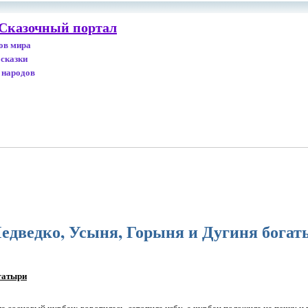
 Сказочный портал
дов мира
 сказки
 народов
Медведко, Усыня, Горыня и Дугиня бога
огатыри
 сосновый чурбан; воротилась, затопила избу, а чурбан положила на печку и 