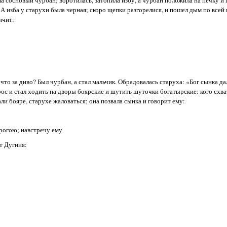
А изба у старухи была черная; скоро щепки разгорелися, и пошел дым по всей 
ичит:
то за диво? Был чурбан, а стал мальчик. Обрадовалась старуха: «Бог сынка да
вырос и стал ходить на дворы боярские и шутить шуточки богатырские: кого схв
али бояре, старухе жаловаться; она позвала сынка и говорит ему:
орогою; навстречу ему
т Дугиня: