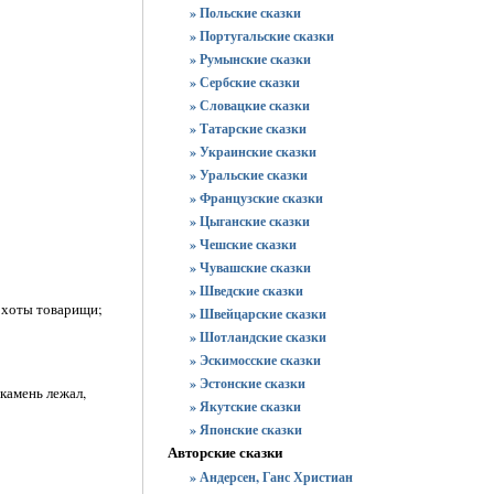
» Польские сказки
» Португальские сказки
» Румынские сказки
» Сербские сказки
» Словацкие сказки
» Татарские сказки
» Украинские сказки
» Уральские сказки
» Французские сказки
» Цыганские сказки
» Чешские сказки
» Чувашские сказки
» Шведские сказки
 охоты товарищи;
» Швейцарские сказки
» Шотландские сказки
» Эскимосские сказки
» Эстонские сказки
 камень лежал,
» Якутские сказки
» Японские сказки
Авторские сказки
» Андерсен, Ганс Христиан