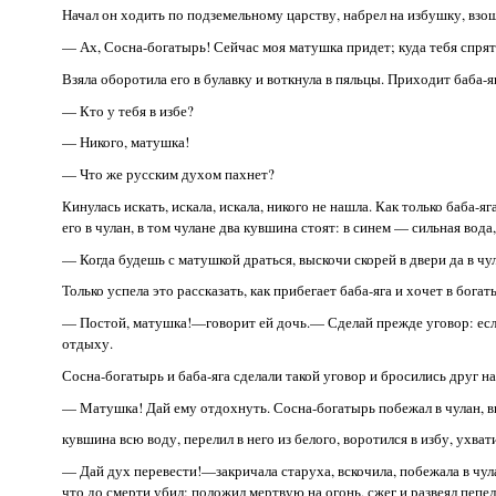
Начал он ходить по подземельному царству, набрел на избушку, взош
— Ах, Сосна-богатырь! Сейчас моя матушка придет; куда тебя спрят
Взяла оборотила его в булавку и воткнула в пяльцы. Приходит баба-я
— Кто у тебя в избе?
— Никого, матушка!
— Что же русским духом пахнет?
Кинулась искать, искала, искала, никого не нашла. Как только баба-
его в чулан, в том чулане два кувшина стоят: в синем — сильная вода
— Когда будешь с матушкой драться, выскочи скорей в двери да в чул
Только успела это рассказать, как прибегает баба-яга и хочет в богат
— Постой, матушка!—говорит ей дочь.— Сделай прежде уговор: если 
отдыху.
Сосна-богатырь и баба-яга сделали такой уговор и бросились друг на 
— Матушка! Дай ему отдохнуть. Сосна-богатырь побежал в чулан, в
кувшина всю воду, перелил в него из белого, воротился в избу, ухват
— Дай дух перевести!—закричала старуха, вскочила, побежала в чула
что до смерти убил; положил мертвую на огонь, сжег и развеял пепел