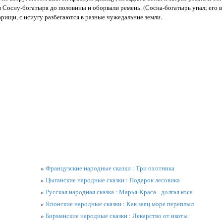
и Сосну-богатыря до половины и оборвали ремень. (Сосна-богатырь упал; его 
варищи, с исиугу разбегаются в разные чужедальние земли.
»
Французские народные сказки : Три охотника
»
Цыганские народные сказки : Подарок лесовика
»
Русская народная сказка : Марья-Краса - долгая коса
»
Японские народные сказки : Как заяц море переплыл
»
Бирманские народные сказки : Лекарство от икоты