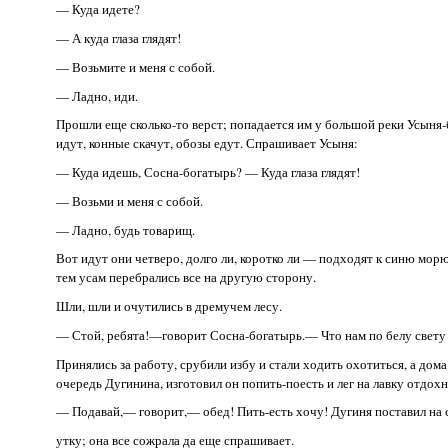
— Куда идете?
— А куда глаза глядят!
— Возьмите и меня с собой.
— Ладно, иди.
Прошли еще сколько-то верст; попадается им у большой реки Усыня-б
идут, конные скачут, обозы едут. Спрашивает Усыня:
— Куда идешь, Сосна-богатырь? — Куда глаза глядят!
— Возьми и меня с собой.
— Ладно, будь товарищ.
Вот идут они четверо, долго ли, коротко ли — подходят к синю морю;
тем усам перебрались все на другую сторону.
Шли, шли и очутились в дремучем лесу.
— Стой, ребята!—говорит Сосна-богатырь.— Что нам по белу свету 
Принялись за работу, срубили избу и стали ходить охотиться, а дом
очередь Дугинина, изготовил он попить-поесть и лег на лавку отдох
— Подавай,— говорит,— обед! Пить-есть хочу! Дугиня поставил на 
утку; она все сожрала да еще спрашивает.