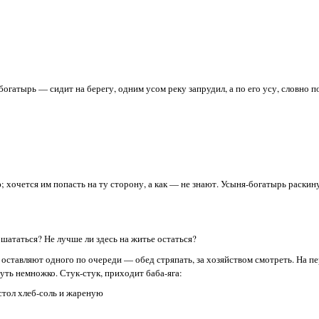
огатырь — сидит на берегу, одним усом реку запрудил, а по его усу, словно п
 хочется им попасть на ту сторону, а как — не знают. Усыня-богатырь раскину
шататься? Не лучше ли здесь на житье остаться?
а оставляют одного по очереди — обед стряпать, за хозяйством смотреть. На п
нуть немножко. Стук-стук, приходит баба-яга:
стол хлеб-соль и жареную