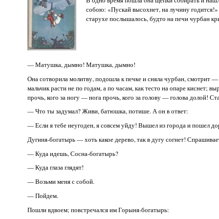
собою: «Пускай высохнет, на лучину годится!» 
старухе послышалось, будто на печи чурбан кр
— Матушка, дымно! Матушка, дымно!
Она сотворила молитву, подошла к печке и сняла чурбан, смотрит — ч
мальчик расти не по годам, а по часам, как тесто на опаре киснет; 
прочь, кого за ногу — нога прочь, кого за голову — голова долой! Ст
— Что ты задумал? Живи, батюшка, потише. А он в ответ:
— Если я тебе неугоден, я совсем уйду! Вышел из города и пошел д
Дугиня-богатырь — хоть какое дерево, так в дугу согнет! Спрашивае
— Куда идешь, Сосна-богатырь?
— Куда глаза глядят!
— Возьми меня с собой.
— Пойдем.
Пошли вдвоем; повстречался им Горыня-богатырь: