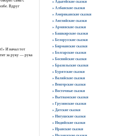
» Адыгейские сказки
избе. Вдруг
» Албанские сказки
» Американские сказки
» Английские сказки
» Армянские сказки
» Башкирские сказки
» Белорусские сказки
» Бирманские сказки
л!» И начал тот
» Болгарские сказки
атит за руку — рука
» Боснийские сказки
» Бразильские сказки
» Бурятские сказки
» Валийские сказки
» Венгерские сказки
» Восточные сказки
» Вьетнамские сказки
» Грузинские сказки
» Датские сказки
» Ингушские сказки
» Индийские сказки
» Иранские сказки
» Ирландские сказки