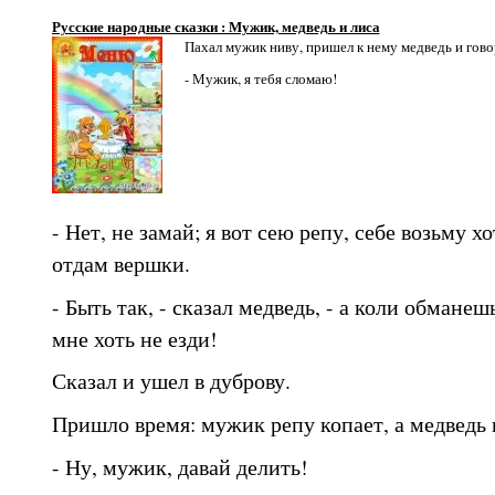
Русские народные сказки : Мужик, медведь и лиса
Пахал мужик ниву, пришел к нему медведь и гово
- Мужик, я тебя сломаю!
- Нет, не замай; я вот сею репу, себе возьму х
отдам вершки.
- Быть так, - сказал медведь, - а коли обманешь
мне хоть не езди!
Сказал и ушел в дуброву.
Пришло время: мужик репу копает, а медведь 
- Ну, мужик, давай делить!