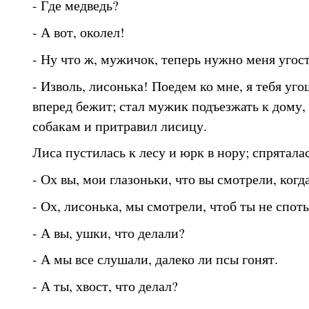
- Где медведь?
- А вот, околел!
- Ну что ж, мужичок, теперь нужно меня угост
- Изволь, лисонька! Поедем ко мне, я тебя уго
вперед бежит; стал мужик подъезжать к дому,
собакам и притравил лисицу.
Лиса пустилась к лесу и юрк в нору; спрятала
- Ох вы, мои глазоньки, что вы смотрели, когд
- Ох, лисонька, мы смотрели, чтоб ты не спот
- А вы, ушки, что делали?
- А мы все слушали, далеко ли псы гонят.
- А ты, хвост, что делал?