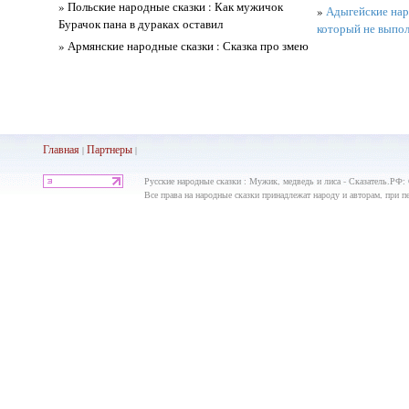
» Польские народные сказки : Как мужичок
»
Адыгейские нар
Бурачок пана в дураках оставил
который не выпол
» Армянские народные сказки : Сказка про змею
Главная
Партнеры
|
|
Русские народные сказки : Мужик, медведь и лиса - Сказатель.РФ:
Все права на народные сказки принадлежат народу и авторам, при пе