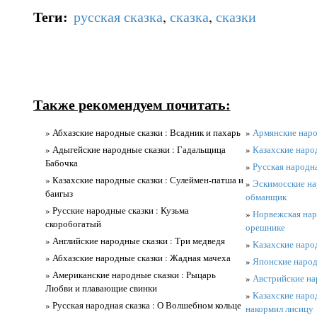
Теги
:
русская сказка
,
сказка
,
сказки
Также рекомендуем почитать:
» Абхазские народные сказки : Всадник и пахарь
»
Армянские наро
» Адыгейские народные сказки : Гадальщица
»
Казахские народ
Бабочка
»
Русская народна
» Казахские народные сказки : Сулеймен-патша и
»
Эскимосские на
баигыз
обманщик
» Русские народные сказки : Кузьма
»
Норвежская наро
скоробогатый
орешнике
» Английские народные сказки : Три медведя
»
Казахские наро
» Абхазские народные сказки : Жадная мачеха
»
Японские народ
» Американские народные сказки : Рыцарь
»
Австрийские на
Любви и плавающие свинки
»
Казахские народ
» Русская народная сказка : О Волшебном кольце
накормил лисицу