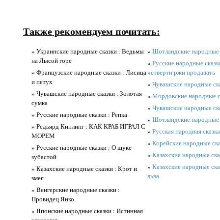
Также рекомендуем почитать:
» Украинские народные сказки : Ведьмы
»
Шотландские народные 
на Лысой горе
»
Русские народные сказки
» Французские народные сказки : Лисица
четверти ржи продавать
и петух
»
Чувашские народные ск
» Чувашские народные сказки : Золотая
»
Мордовские народные ск
сумка
»
Чувашские народные ска
» Русские народные сказки : Репка
»
Шотландские народные 
» Редьярд Киплинг : КАК КРАБ ИГРАЛ С
»
Русская народная сказка
МОРЕМ
»
Корейские народные ска
» Русские народные сказки : О щуке
»
Казахские народные ска
зубастой
»
Казахские народные ска
» Казахские народные сказки : Крот и
льва
змея
» Венгерские народные сказки :
Провидец Янко
» Японские народные сказки : Истинная