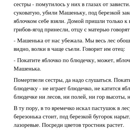
сестры - помутилось у них в глазах от завист
суковатую, убили Машеньку, под березкой зак
яблочком себе взяли. Домой пришли только к 
грибов-ягод принесли, отцу с матерью говорят
- Машенька от нас убежала. Мы весь лес обош
видно, волки в чаще съели. Говорит им отец:
- Покатите яблочко по блюдечку, может, яблоч
Машенька.
Помертвели сестры, да надо слушаться. Покат
блюдечку - не играет блюдечко, не катится ябл
блюдечке ни лесов, ни полей, ни гор высоты, 
В ту пору, в то времечко искал пастушок в лес
березонька стоит, под березкой бугорок нарыт
лазоревые. Посреди цветов тростник растет.