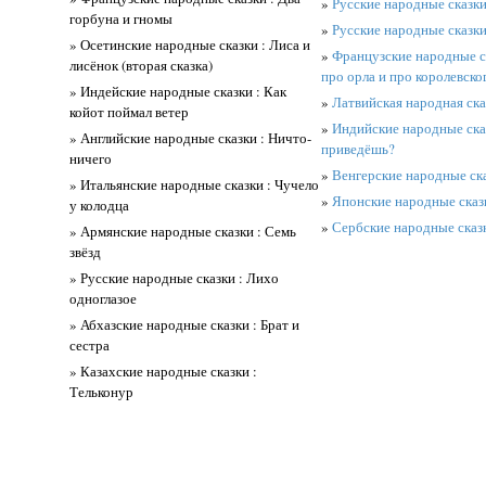
»
Русские народные сказки
горбуна и гномы
»
Русские народные сказк
» Осетинские народные сказки : Лиса и
»
Французские народные ск
лисёнок (вторая сказка)
про орла и про королевско
» Индейские народные сказки : Как
»
Латвийская народная ск
койот поймал ветер
»
Индийские народные сказ
» Английские народные сказки : Ничто-
приведёшь?
ничего
»
Венгерские народные ск
» Итальянские народные сказки : Чучело
»
Японские народные сказк
у колодца
»
Сербские народные сказк
» Армянские народные сказки : Семь
звёзд
» Русские народные сказки : Лихо
одноглазое
» Абхазские народные сказки : Брат и
сестра
» Казахские народные сказки :
Тельконур