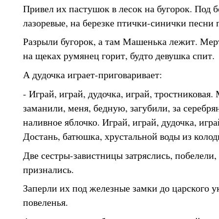
Привел их пастушок в лесок на бугорок. Под 
лазоревые, на березке птички-синички песни 
Разрыли бугорок, а там Машенька лежит. Мерт
на щеках румянец горит, будто девушка спит.
А дудочка играет-приговаривает:
- Играй, играй, дудочка, играй, тростниковая.
заманили, меня, бедную, загубили, за серебря
наливное яблочко. Играй, играй, дудочка, игра
Достань, батюшка, хрустальной воды из колод
Две сестры-завистницы затряслись, побелели, 
признались.
Заперли их под железные замки до царского ук
повеленья.