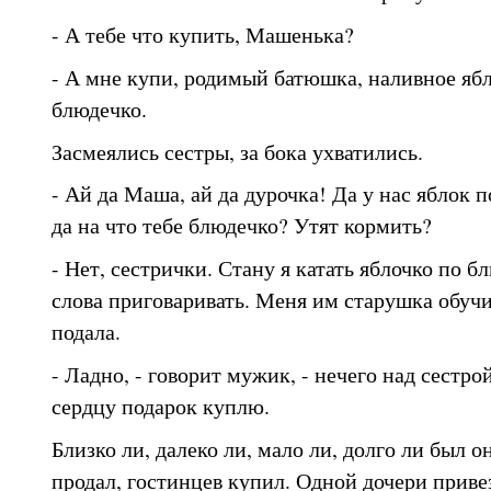
- А тебе что купить, Машенька?
- А мне купи, родимый батюшка, наливное ябл
блюдечко.
Засмеялись сестры, за бока ухватились.
- Ай да Маша, ай да дурочка! Да у нас яблок 
да на что тебе блюдечко? Утят кормить?
- Нет, сестрички. Стану я катать яблочко по б
слова приговаривать. Меня им старушка обучил
подала.
- Ладно, - говорит мужик, - нечего над сестр
сердцу подарок куплю.
Близко ли, далеко ли, мало ли, долго ли был о
продал, гостинцев купил. Одной дочери приве