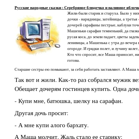
Русские народные сказки : Серебряное блюдечко и наливное яблоч
Жили-были старик и старуха. Было у них
дочки - нарядницы, затейницы, а третья
дочерей сарафаны пестрые, каблуки точ
Машеньки сарафан темненький, да глазки
русая коса, до земли падает, цветы заде
ленивицы, а Машенька с утра до вечера вс
огороде. И грядки полет, и лучину колет
Кто что спросит, все Маша приносит, ни
готова.
Старшие сестры ею помыкают, за себя работать заставляют. А Маша 
Так вот и жили. Как-то раз собрался мужик ве
Обещает дочерям гостинцев купить. Одна дочь
- Купи мне, батюшка, шелку на сарафан.
Другая дочь просит:
- А мне купи алого бархату.
А Маша молчит. Жаль стало ее старику: