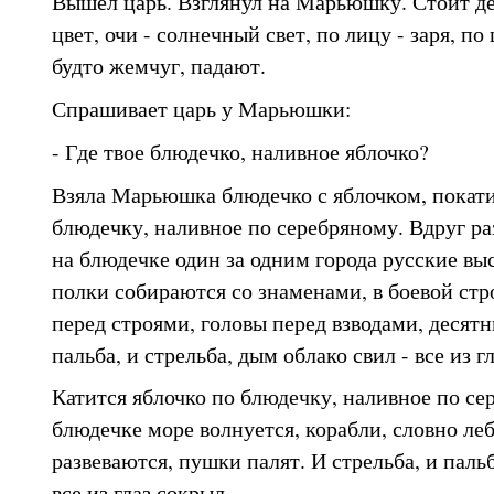
Вышел царь. Взглянул на Марьюшку. Стоит де
цвет, очи - солнечный свет, по лицу - заря, по
будто жемчуг, падают.
Спрашивает царь у Марьюшки:
- Где твое блюдечко, наливное яблочко?
Взяла Марьюшка блюдечко с яблочком, покати
блюдечку, наливное по серебряному. Вдруг раз
на блюдечке один за одним города русские вы
полки собираются со знаменами, в боевой стр
перед строями, головы перед взводами, десят
пальба, и стрельба, дым облако свил - все из г
Катится яблочко по блюдечку, наливное по се
блюдечке море волнуется, корабли, словно ле
развеваются, пушки палят. И стрельба, и пальб
все из глаз сокрыл.