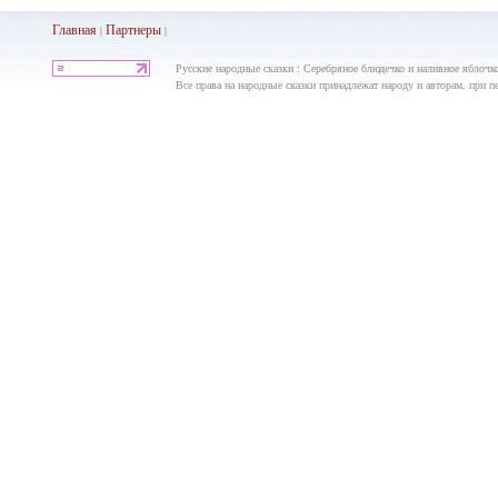
Главная
Партнеры
|
|
Русские народные сказки : Серебряное блюдечко и наливное яблочко
Все права на народные сказки принадлежат народу и авторам, при пе