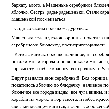
бархату алого, а Машеньке серебряное блюдеч
яблочко. Сестры рады-радешеньки. Стали сар
Машенькой посмеиваться:
- Сиди со своим яблочком, дурочка...
Машенька села в уголок горницы, покатила на
серебряному блюдечку, поет-приговаривает:
- Катись, катись, яблочко наливное, по сереб
покажи мне и города и поля, покажи мне леса
гор высоту и небес красоту, всю родимую Рус
Вдруг раздался звон серебряный. Вся горница 
покатилось яблочко по блюдечку, наливное по
блюдечке все города видны, все луга видны, и 
корабли на морях, и гор высота, и небес красо
светлым месяцем катится, звезды в хоровод со