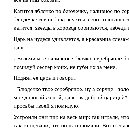
Катится яблочко по блюдечку, наливное по сер
блюдечке все небо красуется; ясно солнышко 
катится, звезды в хоровод собираются, лебеди
Царь на чудеса удивляется, а красавица слезам
царю:
- Возьми мое наливное яблочко, серебряное б
помилуй сестер моих, не губи их за меня.
Поднял ее царь и говорит:
- Блюдечко твое серебряное, ну а сердце - зол
мне дорогой женой, царству доброй царицей? 
просьбы твоей я помилую.
Устроили они пир на весь мир: так играли, что
так танцевали, что полы поломали. Вот и сказк