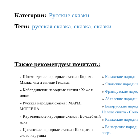
Категории
:
Русские сказки
Теги
:
русская сказка
,
сказка
,
сказки
Также рекомендуем почитать:
» Шотландские народные сказки : Король
»
Казахские народны
Малькольм и святые Гексама
»
Японские народные
» Кабардинские народные сказки : Хоже и
»
Французские народ
ишак
»
Абхазские народны
» Русская народная сказка : МАРЬЯ
»
Белорусские народн
МОРЕВНА
Налево сшита - Сол
» Карачаевские народные сказки : Волшебный
»
Казахские народны
конь
»
Венгерские народн
» Цыганские народные сказки : Как цыган
зверь
слово нарушил