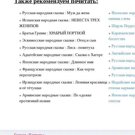
Также рекомендуем почитать:
» Русская народная сказка : Муж да жена
»
Японские нар
шишка слева
» Испанская народная сказка : НЕВЕСТА ТРЕХ
ЖЕНИХОВ
»
Шарль Перр
» Братья Гримм : ХРАБРЫЙ ПОРТНОЙ
»
Карачаевские 
богатство
» Эскимосские народные сказки : Отец и сын
»
Русская народ
» Русская народная сказка : Лиса - повитуха
»
Английские н
» Адыгейские народные сказки : Сказка о Хагоре
»
Русская наро
» Японские народные сказки : Длинное имя
»
Армянские на
» Французские народные сказки : Как черти
перехитрили
»
Русская народ
» Ирландские народные сказки : Ленивая красавица
»
Индийские на
и её тётушки
птичка карваки
» Армянские народные сказки : По одежке
»
Японские нар
протягивай ножки
снегом
Главная
Партнеры