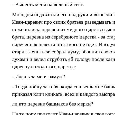
- Вынесть меня на вольный свет.
Молодцы подхватили его под руки и вынесли н
Иван-царевич про своих братьев разведывать и
поженились: царевна из медного царства вышл
брата, царевна из серебряного царства - за ста
нареченная невеста ни за кого не идет. И взду
старик жениться; собрал думу, обвинил свою 
духами и велел отрубить ей голову; после каз
царевну из золотого царства:
- Идешь за меня замуж?
- Тогда пойду за тебя, когда сошьешь мне баш
приказал клич кликать, всех и каждого выспр
ли кто царевне башмаков без мерки?
На ту пору приходит Иван-царевич в свое гос