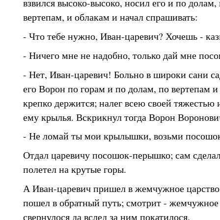
взвился высоко-высоко, носил его и по долам, 
вертепам, и облакам и начал спрашивать:
- Что тебе нужно, Иван-царевич? Хочешь - ка
- Ничего мне не надобно, только дай мне пос
- Нет, Иван-царевич! Больно в широки сани с
его Ворон по горам и по долам, по вертепам и
крепко держится; налег всею своей тяжестью 
ему крылья. Вскрикнул тогда Ворон Воронови
- Не ломай ты мои крылышки, возьми посошо
Отдал царевичу посошок-перышко; сам сдела
полетел на крутые горы.
А Иван-царевич пришел в жемчужное царство,
пошел в обратный путь; смотрит - жемчужное
свернулося да вслед за ним покатилося.