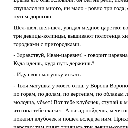
спущался ни много, ни мало - ровно три года;
путем-дорогою.
Шел-шел, шел-шел, увидал медное царство; во
три девицы-колпицы, вышивают полотенца хи
городками с пригородками.
- Здравствуй, Иван-царевич! - говорит царевна
Куда идешь, куда путь держишь?
- Иду свою матушку искать.
- Твоя матушка у моего отца, у Ворона Вороно
по горам, по долам, по вертепам, по облакам л
молодца, убьет! Вот тебе клубочек, ступай к м
что она тебе скажет. А назад пойдешь, меня н
покатил клубочек и пошел вслед за ним. Прих
царство; там сидят тридцать три девицы-колп