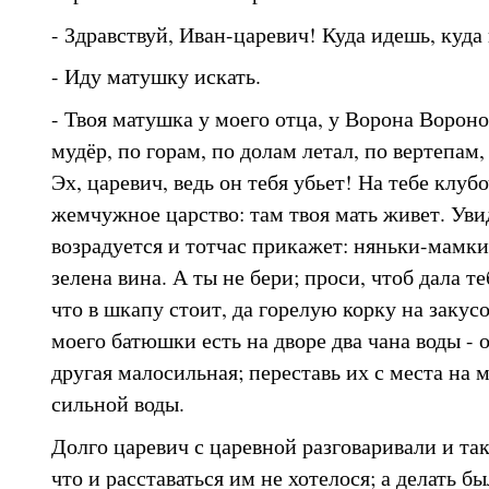
- Здравствуй, Иван-царевич! Куда идешь, куд
- Иду матушку искать.
- Твоя матушка у моего отца, у Ворона Воронов
мудёр, по горам, по долам летал, по вертепам,
Эх, царевич, ведь он тебя убьет! На тебе клубо
жемчужное царство: там твоя мать живет. Увид
возрадуется и тотчас прикажет: няньки-мамки
зелена вина. А ты не бери; проси, чтоб дала т
что в шкапу стоит, да горелую корку на закусо
моего батюшки есть на дворе два чана воды - о
другая малосильная; переставь их с места на 
сильной воды.
Долго царевич с царевной разговаривали и та
что и расставаться им не хотелося; а делать б