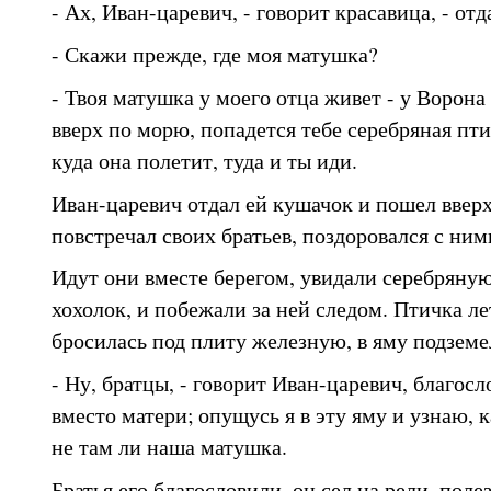
- Ах, Иван-царевич, - говорит красавица, - от
- Скажи прежде, где моя матушка?
- Твоя матушка у моего отца живет - у Ворон
вверх по морю, попадется тебе серебряная пти
куда она полетит, туда и ты иди.
Иван-царевич отдал ей кушачок и пошел вверх
повстречал своих братьев, поздоровался с ними
Идут они вместе берегом, увидали серебряную
хохолок, и побежали за ней следом. Птичка ле
бросилась под плиту железную, в яму подзем
- Ну, братцы, - говорит Иван-царевич, благосл
вместо матери; опущусь я в эту яму и узнаю, 
не там ли наша матушка.
Братья его благословили, он сел на рели, поле