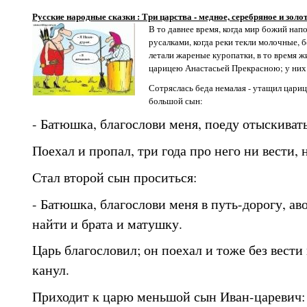
Русские народные сказки : Три царства - медное, серебряное и золо
В то давнее время, когда мир божий нап
русалками, когда реки текли молочные, б
летали жареные куропатки, в то время ж
царицею Анастасьей Прекрасною; у них 
Сотряслась беда немалая - утащил цари
большой сын:
- Батюшка, благослови меня, поеду отыскиват
Поехал и пропал, три года про него ни вести, 
Стал второй сын проситься:
- Батюшка, благослови меня в путь-дорогу, ав
найти и брата и матушку.
Царь благословил; он поехал и тоже без вести 
канул.
Приходит к царю меньшой сын Иван-царевич: