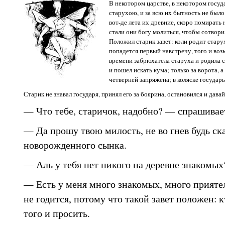
В некотором царстве, в некотором госуд
старухою, и за всю их бытность не было
вот-де лета их древние, скоро помирать н
стали они богу молиться, чтобы сотвор
Положил старик завет: коли родит старух
попадется первый навстречу, того и воз
времени забрюхатела старуха и родила с
и пошел искать кума; только за ворота, а
четверней запряжена; в коляске государь
Старик не знавал государя, принял его за боярина, остановился и давай
— Что тебе, старичок, надобно? — спрашивает
— Да прошу твою милость, не во гнев будь ск
новорожденного сынка.
— Аль у тебя нет никого на деревне знакомых
— Есть у меня много знакомых, много приятел
не годится, потому что такой завет положен: 
того и просить.