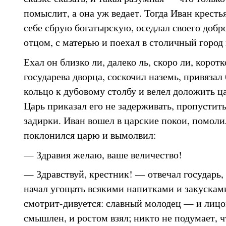
помыслит, а она уж ведает. Тогда Иван крест
себе сбрую богатырскую, оседлал своего добро
отцом, с матерью и поехал в столичный город
Ехал он близко ли, далеко ль, скоро ли, коротк
государева дворца, соскочил наземь, привязал 
кольцо к дубовому столбу и велел доложить ц
Царь приказал его не задерживать, пропустить
задирки. Иван вошел в царские покои, помоли
поклонился царю и вымолвил:
— Здравия желаю, ваше величество!
— Здравствуй, крестник! — отвечал государь, 
начал угощать всякими напитками и закусками
смотрит-дивуется: славный молодец — и лицо
смышлен, и ростом взял; никто не подумает, чт