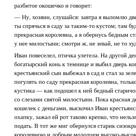
разбитое окошечко и говорит:
— Ну, хозяин, слушайся: завтра я выломлю дв
ты спрячься в саду за таким-то кустом; там бу
прекрасная королевна, а я обернусь бедным с
у нее милостыни; смотри ж, не зевай, не то худ
Иван повеселел, птичка улетела. На другой де
богатырский конь к темнице и выбил дверь к
крестьянский сын выбежал в сад и стал за зе
погулять по саду прекрасная королевна, тольк
кустика — как подошел к ней бедный старичок
со слезами святой милостыни. Пока красная 
кошелек с деньгами, выскочил Иван крестьянск
охапку, зажал ей рот таково крепко, что нельз
подать. В тот же миг обернулся старик сизокр
королевною и добрым молодцем высоко-высоко