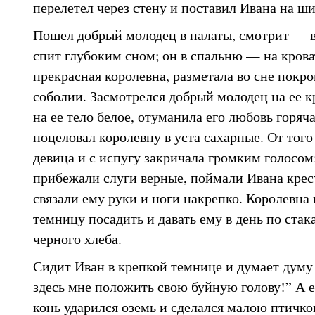
перелетел через стену и поставил Ивана на ш
Пошел добрый молодец в палаты, смотрит — ве
спит глубоким сном; он в спальню — на крова
прекрасная королевна, разметала во сне покро
соболии. Засмотрелся добрый молодец на ее 
на ее тело белое, отуманила его любовь горяч
поцеловал королевну в уста сахарные. От того
девица и с испугу закричала громким голосом;
прибежали слуги верные, поймали Ивана крес
связали ему руки и ноги накрепко. Королевна 
темницу посадить и давать ему в день по стак
черного хлеба.
Сидит Иван в крепкой темнице и думает думу
здесь мне положить свою буйную голову!” А 
конь ударился оземь и сделался малою птичкою