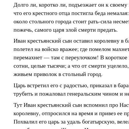
Долго ли, коротко ли, подъезжает он к своему 
что его крестного отца постигла беда немалая:
около стольного города стоит рать-сила несме
пожечь, самого царя злой смерти предать.
Иван крестьянский сын оставил королевну в б
полетел на войско вражее; где помелом махнет
перемахнет — там с переулочком! В короткое
сотни, целые тысячи; а что от смерти уцелело
живьем приволок в стольный город.
Царь встретил его с радостью, приказал в бар
трубить и пожаловал генеральским чином и н
Тут Иван крестьянский сын вспомнил про На
королевну, отпросился на время и привез ее п
Похвалил его царь за удаль богатырскую, веле