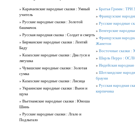
» Карачаевские народные сказки : Умный
»
Братья Гримм : Т
учитель
»
Французские народны
» Русские народные сказки : Золотой
»
Русские народные ск
башмачок
»
Венгерские народные
» Русская народная сказка : Солдат и смерть
»
Французская народна
» Бирманские народные сказки : Лентяй
Жанетон
Баду
»
Восточные сказки : 
» Казахские народные сказки : Два гуся и
»
Шарль Перро : ОС
лягушка
»
Индейская народная с
» Чувашские народные сказки : Золотая
»
Шотландские народн
сумка
брауни
» Казахские народные сказки : Лисица
»
Русская народная ска
» Украинские народные сказки : Вьюн и
кирпичика
щука
» Вьетнамские народные сказки : Юноша
Шинь
» Русские народные сказки : Лгало и
Подлыгало