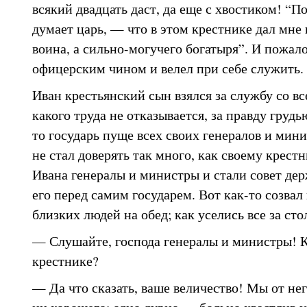
всякий двадцать даст, да еще с хвостиком! “П
думает царь, — что в этом крестнике дал мне 
воина, а сильно-могучего богатыря”. И пожало
офицерским чином и велел при себе служить.
Иван крестьянский сын взялся за службу со вс
какого труда не отказывается, за правду грудь
то государь пуще всех своих генералов и мин
не стал доверять так много, как своему крест
Ивана генералы и министры и стали совет дер
его перед самим государем. Вот как-то созвал 
близких людей на обед; как уселись все за стол
— Слушайте, господа генералы и министры! К
крестнике?
— Да что сказать, ваше величество! Мы от нег
ни хорошего; одно дурно — больно хвастлив у