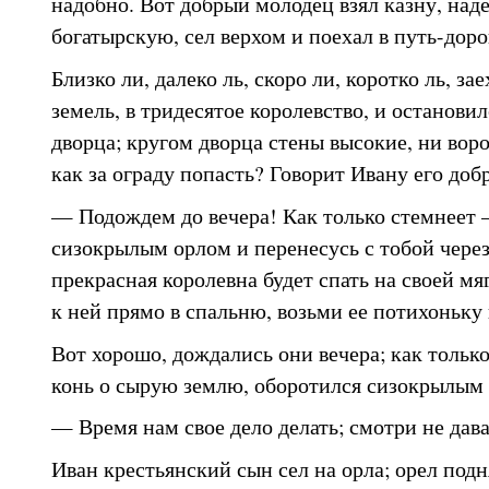
надобно. Вот добрый молодец взял казну, наде
богатырскую, сел верхом и поехал в путь-доро
Близко ли, далеко ль, скоро ли, коротко ль, за
земель, в тридесятое королевство, и останови
дворца; кругом дворца стены высокие, ни воро
как за ограду попасть? Говорит Ивану его доб
— Подождем до вечера! Как только стемнеет 
сизокрылым орлом и перенесусь с тобой через
прекрасная королевна будет спать на своей мя
к ней прямо в спальню, возьми ее потихоньку 
Вот хорошо, дождались они вечера; как только
конь о сырую землю, оборотился сизокрылым 
— Время нам свое дело делать; смотри не дав
Иван крестьянский сын сел на орла; орел подн