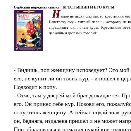
Сербская народная сказка : КРЕСТЬЯНИН И ЕГО КУРЫ
акануне пасхи шел как-то крестьянин мим
Навстречу ему - хитрый парень, которому не н
спрашивает он, почем куры. Крестьянин ответ
церковным дверям и говорит:
- Видишь, поп женщину исповедует? Это мой
его, не купит ли он твоих кур, - и пошел в цер
Подходит к попу.
- Отче, там у дверей мой брат дожидается. Пр
его. Он принес тебе кур. Позови его, пожалуйс
отпустишь женщину. А сейчас подай знак рукой
он, бедняга, издалека пришел и не может напр
Поп обрадовался и помахал рукой крестьянину