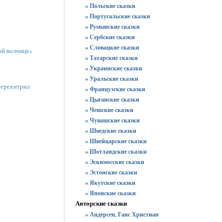
» Польские сказки
» Португальские сказки
» Румынские сказки
» Сербские сказки
» Словацкие сказки
ой волчице»
» Татарские сказки
» Украинские сказки
» Уральские сказки
перехитрил
» Французские сказки
» Цыганские сказки
» Чешские сказки
» Чувашские сказки
» Шведские сказки
» Швейцарские сказки
» Шотландские сказки
» Эскимосские сказки
» Эстонские сказки
» Якутские сказки
» Японские сказки
Авторские сказки
» Андерсен, Ганс Христиан