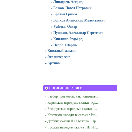
» Линдгрен, Астрид
» Бажов, Павел Петрович
» Братья Гримм
» Волков Александр Мелентьевич
» Уайльд, Оскар
» Пушкин, Александр Сергеевич
» Киплинг, Редьярд
» Перро, Шарль
» Книжный магазин
» Это интересно
» Архивы
ПОСЛЕДНИЕ ЗАПИСИ
» Разбор прогнозов: как понимать...
» Карякские народные сказки : Ку...
» Белорусские народные сказки : ...
» Казахские народные сказки : Ры...
» Детские сказки П.П.Бажова : Пр...
» Русская народная сказка : ПРИТ...