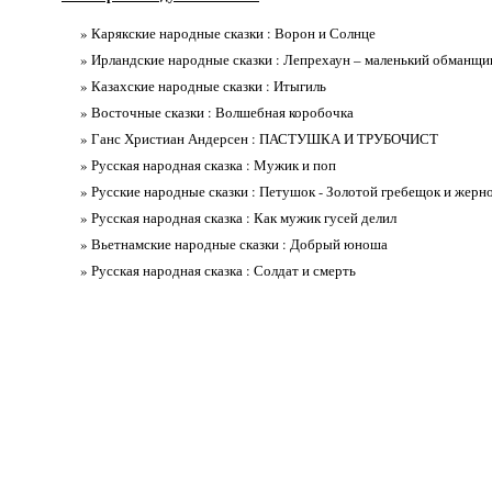
» Карякские народные сказки : Ворон и Солнце
» Ирландские народные сказки : Лепрехаун – маленький обманщи
» Казахские народные сказки : Итыгиль
» Восточные сказки : Волшебная коробочка
» Ганс Христиан Андерсен : ПАСТУШКА И ТРУБОЧИСТ
» Русская народная сказка : Мужик и поп
» Русские народные сказки : Петушок - Золотой гребещок и жерн
» Русская народная сказка : Как мужик гусей делил
» Вьетнамские народные сказки : Добрый юноша
» Русская народная сказка : Солдат и смерть