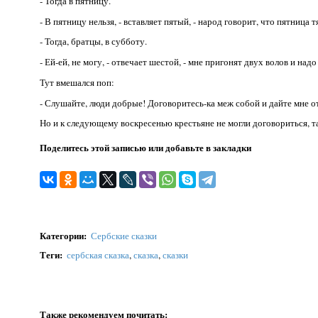
- Тогда в пятницу.
- В пятницу нельзя, - вставляет пятый, - народ говорит, что пятница 
- Тогда, братцы, в субботу.
- Ей-ей, не могу, - отвечает шестой, - мне пригонят двух волов и над
Тут вмешался поп:
- Слушайте, люди добрые! Договоритесь-ка меж собой и дайте мне о
Но и к следующему воскресенью крестьяне не могли договориться, та
Поделитесь этой записью или добавьте в закладки
Категории
:
Сербские сказки
Теги
:
сербская сказка
,
сказка
,
сказки
Также рекомендуем почитать: