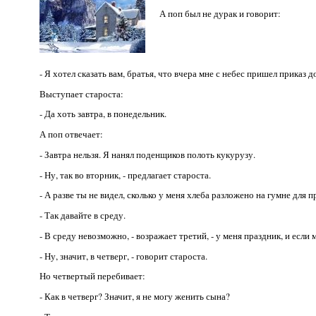
А поп был не дурак и говорит:
- Я хотел сказать вам, братья, что вчера мне с небес пришел приказ 
Выступает староста:
- Да хоть завтра, в понедельник.
А поп отвечает:
- Завтра нельзя. Я нанял поденщиков полоть кукурузу.
- Ну, так во вторник, - предлагает староста.
- А разве ты не видел, сколько у меня хлеба разложено на гумне для 
- Так давайте в среду.
- В среду невозможно, - возражает третий, - у меня праздник, и если
- Ну, значит, в четверг, - говорит староста.
Но четвертый перебивает:
- Как в четверг? Значит, я не могу женить сына?