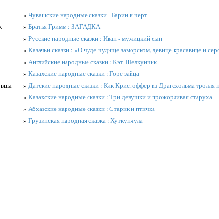
»
Чувашские народные сказки : Барин и черт
к
»
Братья Гримм : ЗАГАДКА
»
Русские народные сказки : Иван - мужицкий сын
»
Казачьи сказки : «О чуде-чудище заморском, девице-красавице и сер
»
Английские народные сказки : Кэт-Щелкунчик
»
Казахские народные сказки : Горе зайца
овцы
»
Датские народные сказки : Как Кристоффер из Драгсхольма тролля 
»
Казахские народные сказки : Три девушки и прожорливая старуха
»
Абхазские народные сказки : Старик и птичка
»
Грузинская народная сказка : Хуткунчула