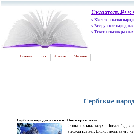
Сказатель.РФ:
» Klaw.ru : сказки наро
» Все русские народные
» Тексты сказок разных
Главная
Блог
Архивы
Магазин
Сербские народ
Сербские народные сказки : Поп и прихожане
Стояла сильная засуха. После обедни с
а дождя все нет. Видно, молитва его не