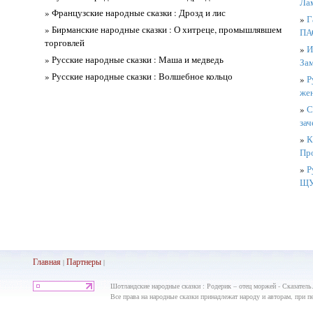
Лам
» Французские народные сказки : Дрозд и лис
»
Г
» Бирманские народные сказки : О хитреце, промышлявшем
ПА
торговлей
»
И
» Русские народные сказки : Маша и медведь
За
» Русские народные сказки : Волшебное кольцо
»
Р
же
»
С
зач
»
К
Про
»
Р
ЩУ
Главная
Партнеры
|
|
Шотландские народные сказки : Родерик – отец моржей - Сказатель
Все права на народные сказки принадлежат народу и авторам, при пе