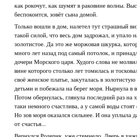
как рокочут, как шумят в раковине волны. Выс
беспокоится, зовёт сына домой.
Только вошли в дом, налетел тут страшный вих
такой силой, что весь дом задрожал, и упало н
золотистое. Да это же моржовая шкурка, кото
много лет назад под самый потолок, и принад
дочери Морского царя. Худого слова не молвил
вине которого столько лет томилась и тоскова
своё женское платье, закуталась в золотистую
детьми и побежала на берег моря. Нырнула в 
Потом обернулась, глянула последний раз на х
таки немного счастлива, а у самой воды стоят 
Но зов моря оказался сильнее. И она уплыла да
от счастья...
Вернулся Родерик, уже стемнело. Дверь в хиж