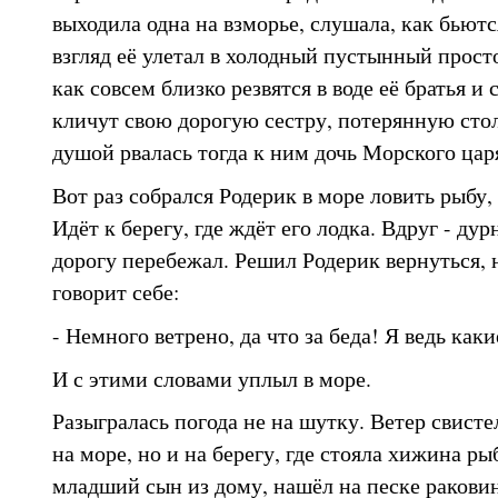
выходила одна на взморье, слушала, как бьютс
взгляд её улетал в холодный пустынный просто
как совсем близко резвятся в воде её братья и 
кличут свою дорогую сестру, потерянную стол
душой рвалась тогда к ним дочь Морского цар
Вот раз собрался Родерик в море ловить рыбу,
Идёт к берегу, где ждёт его лодка. Вдруг - дур
дорогу перебежал. Решил Родерик вернуться, н
говорит себе:
- Немного ветрено, да что за беда! Я ведь как
И с этими словами уплыл в море.
Разыгралась погода не на шутку. Ветер свисте
на море, но и на берегу, где стояла хижина р
младший сын из дому, нашёл на песке раковину