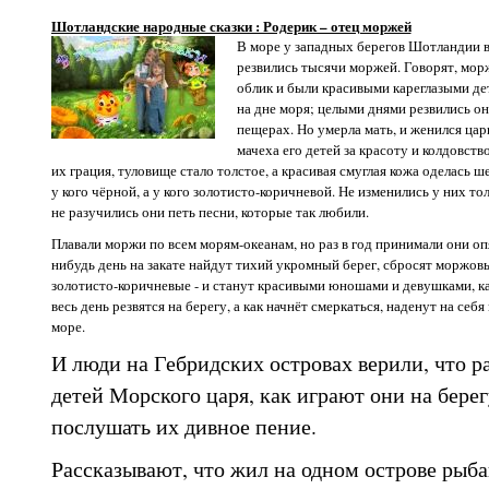
Шотландские народные сказки : Родерик – отец моржей
В море у западных берегов Шотландии в
резвились тысячи моржей. Говорят, морж
облик и были красивыми кареглазыми де
на дне моря; целыми днями резвились он
пещерах. Но умерла мать, и женился цар
мачеха его детей за красоту и колдовств
их грация, туловище стало толстое, а красивая смуглая кожа оделась ш
у кого чёрной, а у кого золотисто-коричневой. Не изменились у них толь
не разучились они петь песни, которые так любили.
Плавали моржи по всем морям-океанам, но раз в год принимали они опя
нибудь день на закате найдут тихий укромный берег, сбросят моржов
золотисто-коричневые - и станут красивыми юношами и девушками, ка
весь день резвятся на берегу, а как начнёт смеркаться, наденут на се
море.
И люди на Гебридских островах верили, что р
детей Морского царя, как играют они на берегу
послушать их дивное пение.
Рассказывают, что жил на одном острове рыба