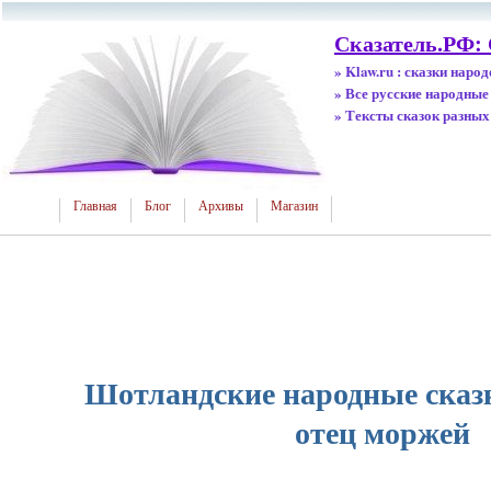
Сказатель.РФ:
» Klaw.ru : сказки наро
» Все русские народные
» Тексты сказок разных
Главная
Блог
Архивы
Магазин
Шотландские народные сказк
отец моржей