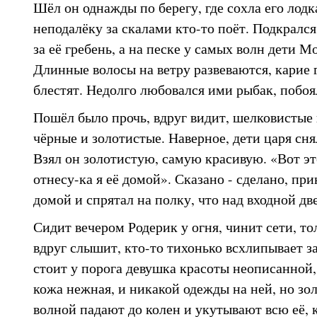
Шёл он однажды по берегу, где сохла его лодк
неподалёку за скалами кто-то поёт. Подкрался
за её гребень, а на песке у самых волн дети М
Длинные волосы на ветру развеваются, карие г
блестят. Недолго любовался ими рыбак, побоя
Пошёл было прочь, вдруг видит, шелковистые 
чёрные и золотистые. Наверное, дети царя сня
Взял он золотистую, самую красивую. «Вот это
отнесу-ка я её домой». Сказано - сделано, пр
домой и спрятал на полку, что над входной дв
Сидит вечером Родерик у огня, чинит сети, то
вдруг слышит, кто-то тихонько всхлипывает з
стоит у порога девушка красоты неописанной, 
кожа нежная, и никакой одежды на ней, но зо
волной падают до колен и укутывают всю её, 