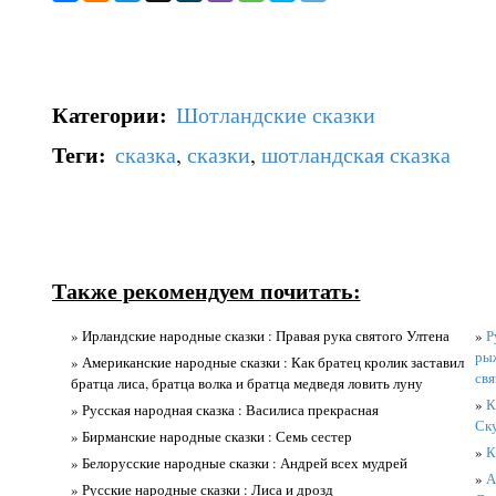
Категории
:
Шотландские сказки
Теги
:
сказка
,
сказки
,
шотландская сказка
Также рекомендуем почитать:
» Ирландские народные сказки : Правая рука святого Ултена
»
Р
рыж
» Американские народные сказки : Как братец кролик заставил
свя
братца лиса, братца волка и братца медведя ловить луну
»
К
» Русская народная сказка : Василиса прекрасная
Ску
» Бирманские народные сказки : Семь сестер
»
К
» Белорусские народные сказки : Андрей всех мудрей
»
А
» Русские народные сказки : Лиса и дрозд