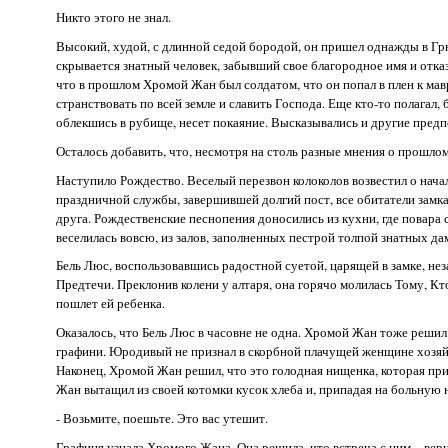
Никто этого не знал.
Высокий, худой, с длинной седой бородой, он пришел однажды в Гр
скрывается знатный человек, забывший свое благородное имя и отк
что в прошлом Хромой Жан был солдатом, что он попал в плен к мавр
странствовать по всей земле и славить Господа. Еще кто-то полага
облекшись в рубище, несет покаяние. Высказывались и другие предпо
Осталось добавить, что, несмотря на столь разные мнения о прошлом
Наступило Рождество. Веселый перезвон колоколов возвестил о нача
праздничной службы, завершившей долгий пост, все обитатели замка 
друга. Рождественские песнопения доносились из кухни, где повара 
веселилась вовсю, из залов, заполненных пестрой толпой знатных да
Бель Люс, воспользовавшись радостной суетой, царящей в замке, не
Предтечи. Преклонив колени у алтаря, она горячо молилась Тому, Кт
пошлет ей ребенка.
Оказалось, что Бель Люс в часовне не одна. Хромой Жан тоже решил в
графини. Юродивый не признал в скорбной плачущей женщине хозяйки 
Наконец, Хромой Жан решил, что это голодная нищенка, которая пр
Жан вытащил из своей котомки кусок хлеба и, припадая на больную но
- Возьмите, поешьте. Это вас утешит.
Графиня узнала Хромого Жана. Она решила, что встреча с ним – вер