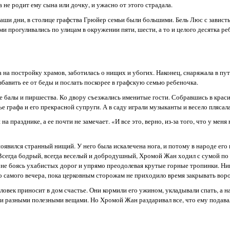
а не родит ему сына или дочку, и ужасно от этого страдала.
 наши дни, в столице графства Грюйер семьи были большими. Бель Люс с зависть
и прогуливались по улицам в окружении пяти, шести, а то и целого десятка ре
а на постройку храмов, заботилась о нищих и убогих. Наконец, снаряжала в пу
бавить ее от беды и послать поскорее в графскую семью ребеночка.
ке балы и пиршества. Ко двору съезжались именитые гости. Собравшись в краси
ье графа и его прекрасной супруги. А в саду играли музыканты и весело плясал
 празднике, а ее почти не замечает. «И все это, верно, из-за того, что у меня 
е появился странный нищий. У него была искалечена нога, и потому в народе ег
 Всегда бодрый, всегда веселый и добродушный, Хромой Жан ходил с сумой по
, не боясь ухабистых дорог и упрямо преодолевая крутые горные тропинки. Ни
до самого вечера, пока церковным сторожам не приходило время закрывать воро
ловек приносит в дом счастье. Они кормили его ужином, укладывали спать, а н
й и разными полезными вещами. Но Хромой Жан раздаривал все, что ему подава