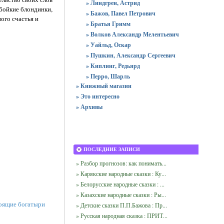
» Линдгрен, Астрид
 бойкие блондинки,
» Бажов, Павел Петрович
ого счастья и
» Братья Гримм
» Волков Александр Мелентьевич
» Уайльд, Оскар
» Пушкин, Александр Сергеевич
» Киплинг, Редьярд
» Перро, Шарль
» Книжный магазин
» Это интересно
» Архивы
ПОСЛЕДНИЕ ЗАПИСИ
» Разбор прогнозов: как понимать...
» Карякские народные сказки : Ку...
» Белорусские народные сказки : ...
» Казахские народные сказки : Ры...
тоящие богатыри
» Детские сказки П.П.Бажова : Пр...
» Русская народная сказка : ПРИТ...