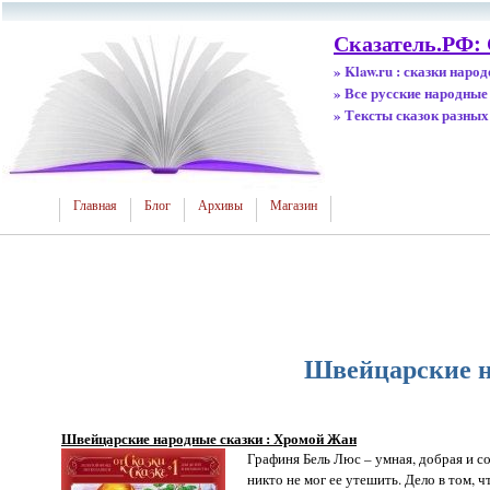
Сказатель.РФ:
» Klaw.ru : сказки наро
» Все русские народные
» Тексты сказок разных
Главная
Блог
Архивы
Магазин
Швейцарские н
Швейцарские народные сказки : Хромой Жан
Графиня Бель Люс – умная, добрая и с
никто не мог ее утешить. Дело в том, 