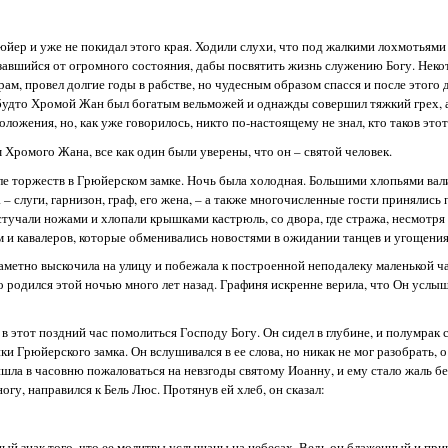
юйер и уже не покидал этого края. Ходили слухи, что под жалкими лохмотьям
азавшийся от огромного состояния, дабы посвятить жизнь служению Богу. Нек
ам, провел долгие годы в рабстве, но чудесным образом спасся и после этого 
л, будто Хромой Жан был богатым вельможей и однажды совершил тяжкий грех, а
ложения, но, как уже говорилось, никто по-настоящему не знал, кто таков это
 Хромого Жана, все как один были уверены, что он – святой человек.
ле торжеств в Грюйерском замке. Ночь была холодная. Большими хлопьями вали
– слуги, гарнизон, граф, его жена, – а также многочисленные гости принялись 
стучали ножами и хлопали крышками кастрюль, со двора, где стража, несмотря 
м и кавалеров, которые обменивались новостями в ожидании танцев и угощения
заметно выскочила на улицу и побежала к построенной неподалеку маленькой ч
о родился этой ночью много лет назад. Графиня искренне верила, что Он услыш
 этот поздний час помолиться Господу Богу. Он сидел в глубине, и полумрак с
Грюйерского замка. Он вслушивался в ее слова, но никак не мог разобрать, о
ишла в часовню пожаловаться на невзгоды святому Иоанну, и ему стало жаль 
гу, направился к Бель Люс. Протянув ей хлеб, он сказал:
ный знак того, что ее молитвы услышаны на небесах. Ведь он блаженный и пр