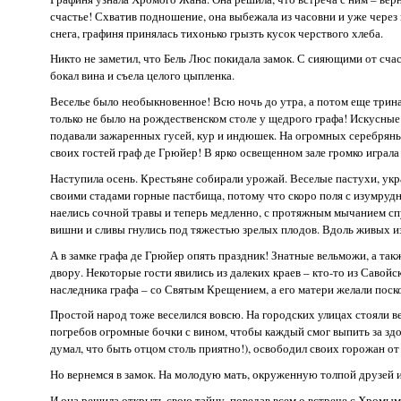
счастье! Схватив подношение, она выбежала из часовни и уже через 
снега, графиня принялась тихонько грызть кусок черствого хлеба.
Никто не заметил, что Бель Люс покидала замок. С сияющими от счаст
бокал вина и съела целого цыпленка.
Веселье было необыкновенное! Всю ночь до утра, а потом еще трина
только не было на рождественском столе у щедрого графа! Искусные 
подавали зажаренных гусей, кур и индюшек. На огромных серебрян
своих гостей граф де Грюйер! В ярко освещенном зале громко играла
Наступила осень. Крестьяне собирали урожай. Веселые пастухи, укр
своими стадами горные пастбища, потому что скоро поля с изумруд
наелись сочной травы и теперь медленно, с протяжным мычанием спу
вишни и сливы гнулись под тяжестью зрелых плодов. Вдоль живых и
А в замке графа де Грюйер опять праздник! Знатные вельможи, а та
двору. Некоторые гости явились из далеких краев – кто-то из Савой
наследника графа – со Святым Крещением, а его матери желали поск
Простой народ тоже веселился вовсю. На городских улицах стояли в
погребов огромные бочки с вином, чтобы каждый смог выпить за здор
думал, что быть отцом столь приятно!), освободил своих горожан о
Но вернемся в замок. На молодую мать, окруженную толпой друзей и
И она решила открыть свою тайну, поведав всем о встрече с Хромым