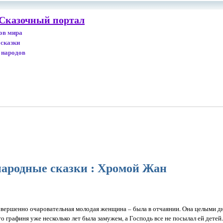
 Сказочный портал
дов мира
 сказки
 народов
ародные сказки : Хромой Жан
овершенно очаровательная молодая женщина – была в отчаянии. Она целыми дн
что графиня уже несколько лет была замужем, а Господь все не посылал ей детей