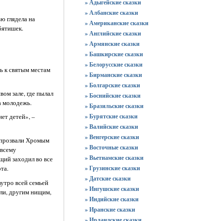
» Адыгейские сказки
» Албанские сказки
ю глядела на
» Американские сказки
бятишек.
» Английские сказки
» Армянские сказки
» Башкирские сказки
» Белорусские сказки
ть к святым местам
» Бирманские сказки
» Болгарские сказки
вом зале, где пылал
» Боснийские сказки
а молодежь.
» Бразильские сказки
» Бурятские сказки
нет детей», –
» Валийские сказки
» Венгерские сказки
о прозвали Хромым
» Восточные сказки
 всему
» Вьетнамские сказки
щий заходил во все
та.
» Грузинские сказки
» Датские сказки
аутро всей семьей
» Ингушские сказки
ли, другим нищим,
» Индийские сказки
» Иранские сказки
» Ирландские сказки