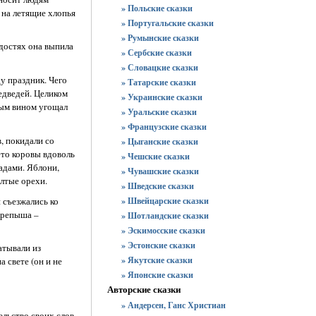
» Польские сказки
 на летящие хлопья
» Португальские сказки
» Румынские сказки
адостях она выпила
» Сербские сказки
» Словацкие сказки
у праздник. Чего
» Татарские сказки
едведей. Целиком
» Украинские сказки
ным вином угощал
» Уральские сказки
» Французские сказки
, покидали со
» Цыганские сказки
ето коровы вдоволь
» Чешские сказки
адами. Яблони,
» Чувашские сказки
лтые орехи.
» Шведские сказки
 съезжались ко
» Швейцарские сказки
 крепыша –
» Шотландские сказки
» Эскимосские сказки
» Эстонские сказки
атывали из
» Якутские сказки
 свете (он и не
» Японские сказки
Авторские сказки
» Андерсен, Ганс Христиан
ельство своих слов