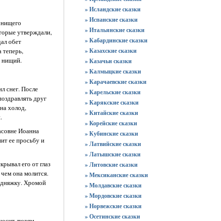
» Исландские сказки
» Испанские сказки
и нищего
» Итальянские сказки
оторые утверждали,
» Кабардинские сказки
дал обет
 теперь,
» Казахские сказки
т нищий.
» Казачьи сказки
» Калмыцкие сказки
» Карачаевские сказки
л снег. После
» Карельские сказки
поздравлять друг
» Карякские сказки
на холод,
» Китайские сказки
.
» Корейские сказки
асовне Иоанна
» Кубинские сказки
ит ее просьбу и
» Латвийские сказки
» Латышские сказки
крывал его от глаз
» Литовские сказки
 чем она молится.
» Мексиканские сказки
бедняжку. Хромой
» Молдавские сказки
» Мордовские сказки
» Норвежские сказки
» Осетинские сказки
иносит людям