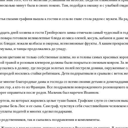
несколько минут была в своих покоях. Там, подойдя к окошку и с улыбкой глядя
ья глазами графиня вышла к гостям и села во главе стола рядом с мужем. На р
дцать дней хозяева и гости Грюйерского замка отмечали самый чудесный в год
повара готовили великолепные блюда из мяса оленей, косуль, кабанов и даже м
ых блюдах лежали колбасы и окорока, всевозможные фрукты. А каким прекрас
 музыка, и танцы продолжались до упаду.
асив цветами не только собственные шляпы, но и головы самых красивых коров
ной травой и розовым клевером должны были покрыться снежным ковром. За л
скались в долину, где посреди золотых полей пестрели домики, окруженные с
згородей носились стайки ребятишек. Дети подпрыгивали и срывали с веток же
кже многие благородные дамы и господа со всеми своими детьми и домочадцами
ских гор, а кто-то из Франции. Все поздравляли новорожденного розовощекого
орее оправиться после родов. Мальчик был наречен Иоанном.
ертела, на которых жарились целые туши быков. Графские слуги со смехом вык
овье Бель Люс и ее сына. Сам граф, чувствуя себя счастливейшим человеком на
т уплаты податей и многих оделил подарками.
 родственников, так и сыпались поздравления и комплименты.
 Жаном и о том подаянии, которое получила в Рождество от нищего. В доказат