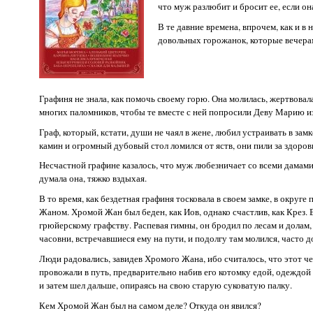
что муж разлюбит и бросит ее, если он
В те давние времена, впрочем, как и в
довольных горожанок, которые вечерам
Графиня не знала, как помочь своему горю. Она молилась, жертвовал
многих паломников, чтобы те вместе с ней попросили Деву Марию из
Граф, который, кстати, души не чаял в жене, любил устраивать в зам
камин и огромный дубовый стол ломился от яств, они пили за здоров
Несчастной графине казалось, что муж любезничает со всеми дамами на
думала она, тяжко вздыхая.
В то время, как бездетная графиня тосковала в своем замке, в округ
Жаном. Хромой Жан был беден, как Иов, однако счастлив, как Крез.
грюйерскому графству. Распевая гимны, он бродил по лесам и долам
часовни, встречавшиеся ему на пути, и подолгу там молился, часто 
Люди радовались, завидев Хромого Жана, ибо считалось, что этот че
провожали в путь, предварительно набив его котомку едой, одеждо
и затем шел дальше, опираясь на свою старую суковатую палку.
Кем Хромой Жан был на самом деле? Откуда он явился?