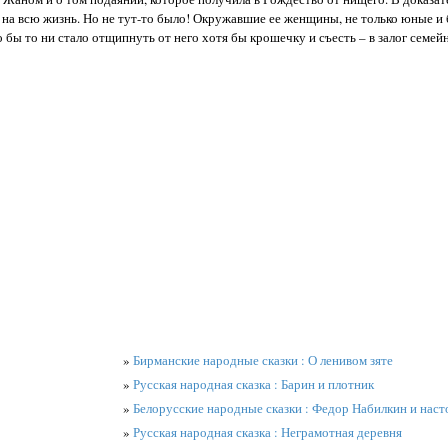
о на всю жизнь. Но не тут-то было! Окружавшие ее женщины, не только юные и
 бы то ни стало отщипнуть от него хотя бы крошечку и съесть – в залог семейн
»
Бирманские народные сказки : О ленивом зяте
»
Русская народная сказка : Барин и плотник
»
Белорусские народные сказки : Федор Набилкин и нас
»
Русская народная сказка : Неграмотная деревня