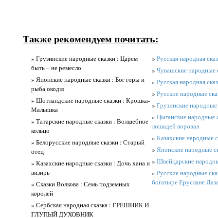
Также рекомендуем почитать:
» Грузинские народные сказки : Царем
»
Русская народная сказ
быть – не ремесло
»
Чувашские народные 
» Японские народные сказки : Бог горы и
»
Русская народная сказ
рыба окодзэ
»
Русские народные ска
» Шотландские народные сказки : Крошка-
»
Грузинские народные 
Малышка
»
Цыганские народные с
» Татарские народные сказки : Волшебное
лошадей воровал
кольцо
»
Казахские народные с
» Белорусские народные сказки : Старый
»
Японские народные ск
отец
»
Швейцарские народные
» Казахские народные сказки : Дочь хана и
визирь
»
Русские народные сказ
богатыре Еруслане Лаз
» Сказки Волкова : Семь подземных
королей
» Сербская народная сказка : ГРЕШНИК И
ГЛУПЫЙ ДУХОВНИК