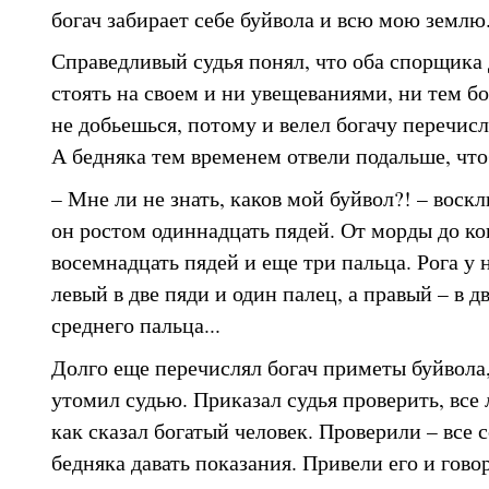
богач забирает себе буйвола и всю мою землю
Справедливый судья понял, что оба спорщика 
стоять на своем и ни увещеваниями, ни тем б
не добьешься, потому и велел богачу перечис
А бедняка тем временем отвели подальше, что
– Мне ли не знать, каков мой буйвол?! – воскл
он ростом одиннадцать пядей. От морды до ко
восемнадцать пядей и еще три пальца. Рога у 
левый в две пяди и один палец, а правый – в д
среднего пальца...
Долго еще перечислял богач приметы буйвола,
утомил судью. Приказал судья проверить, все 
как сказал богатый человек. Проверили – все 
бедняка давать показания. Привели его и говор