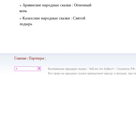
» Армянские народные сказки : Огненный
конь
» Казахские народные сказки : Святой
лодырь
Главная
Партнеры
|
|
Вьетнамские народные сказки : Чей же это буйвол? - Сказатель.РФ:
Все права на народные сказки принадлежат народу и авторам, при пе