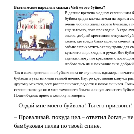
Вьетнамские народные сказки : Чей же это буйвол?
В давние времена в одном селении жил б
буйвол да два клочка земли на горном ск
очень любил и жалел своего буйвола, а 
еще затемно, пока прохладно. А едва лу
землю, добрый крестьянин отпускал буй
холма, где всегда было вдоволь сочной т
забывал прихватить охапку травы для св
купал его в прохладном ручье. Вот буйво
сделался могучим красавцем с лоснящим
любовались им и похваливали за добрый
Так и жили крестьянин и буйвол, пока не случилось однажды несчастье
буйвола и увел из хлева темной ночью. Наутро крестьянин кинулся разы
другому мечется, всех расспрашивает, радости и покоя лишился. Тольк
селении заглянул он в хлев тамошнего богача и ахнул: лежит его буйвол
Пошел бедняк прямо к хозяину и говорит:
– Отдай мне моего буйвола! Ты его присвоил!
– Проваливай, покуда цел,– ответил богач,– не
бамбуковая палка по твоей спине.