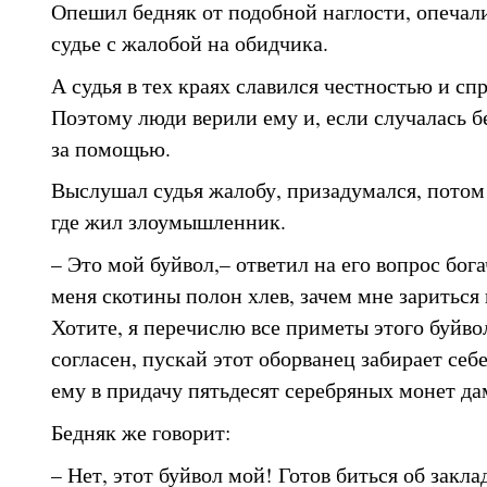
Опешил бедняк от подобной наглости, опечал
судье с жалобой на обидчика.
А судья в тех краях славился честностью и сп
Поэтому люди верили ему и, если случалась б
за помощью.
Выслушал судья жалобу, призадумался, потом 
где жил злоумышленник.
– Это мой буйвол,– ответил на его вопрос бога
меня скотины полон хлев, зачем мне зариться
Хотите, я перечислю все приметы этого буйвол
согласен, пускай этот оборванец забирает себе
ему в придачу пятьдесят серебряных монет да
Бедняк же говорит:
– Нет, этот буйвол мой! Готов биться об заклад