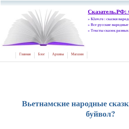
Сказатель.РФ:
» Klaw.ru : сказки наро
» Все русские народные
» Тексты сказок разных
Главная
Блог
Архивы
Магазин
Вьетнамские народные сказки
буйвол?