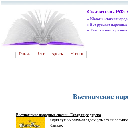
Сказатель.РФ:
» Klaw.ru : сказки наро
» Все русские народные
» Тексты сказок разных
Главная
Блог
Архивы
Магазин
Вьетнамские наро
Вьетнамские народные сказки : Говорящее дерево
Один путник задумал отдохнуть в тени большого 
бывало.