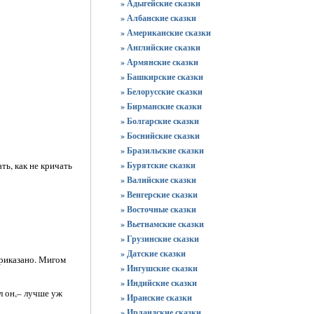
» Адыгейские сказки
» Албанские сказки
» Американские сказки
» Английские сказки
» Армянские сказки
» Башкирские сказки
» Белорусские сказки
» Бирманские сказки
» Болгарские сказки
» Боснийские сказки
» Бразильские сказки
ать, как не кричать
» Бурятские сказки
» Валийские сказки
» Венгерские сказки
» Восточные сказки
» Вьетнамские сказки
» Грузинские сказки
» Датские сказки
приказано. Мигом
» Ингушские сказки
» Индийские сказки
л он,– лучше уж
» Иранские сказки
» Ирландские сказки