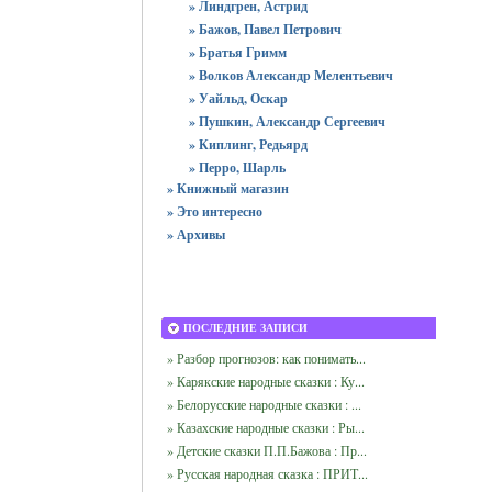
» Линдгрен, Астрид
» Бажов, Павел Петрович
» Братья Гримм
» Волков Александр Мелентьевич
» Уайльд, Оскар
» Пушкин, Александр Сергеевич
» Киплинг, Редьярд
» Перро, Шарль
» Книжный магазин
» Это интересно
» Архивы
ПОСЛЕДНИЕ ЗАПИСИ
» Разбор прогнозов: как понимать...
» Карякские народные сказки : Ку...
» Белорусские народные сказки : ...
» Казахские народные сказки : Ры...
» Детские сказки П.П.Бажова : Пр...
» Русская народная сказка : ПРИТ...