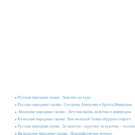
»
Русская народная сказка : Хорошо, да худо
»
Русские народные сказки : Сестрица Аленушка и братец Иванушка
»
Абхазские народные сказки : Летучая мышь, колючка и зимородок
»
Казахские народные сказки : Как молодой Тазша обдурил старого
»
Русская народная сказка : За лапоток – курочку, за курочку – гусочк
»
Ирландские народные сказки : Нокграфтонская легенда