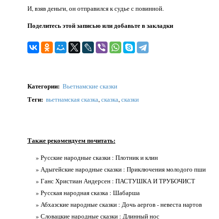
И, взяв деньги, он отправился к судье с повинной.
Поделитесь этой записью или добавьте в закладки
Категории
:
Вьетнамские сказки
Теги
:
вьетнамская сказка
,
сказка
,
сказки
Также рекомендуем почитать:
» Русские народные сказки : Плотник и клин
» Адыгейские народные сказки : Приключения молодого пши
» Ганс Христиан Андерсен : ПАСТУШКА И ТРУБОЧИСТ
» Русская народная сказка : Шабарша
» Абхазские народные сказки : Дочь аергов - невеста нартов
» Словацкие народные сказки : Длинный нос