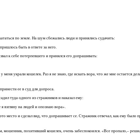
кататься по земле. На шум сбежались люди и принялись судачить:
пришлось быть в ответе за него.
звал к себе потерпевшего и принялся его допрашивать:
у меня украли кошелек. Раз я не знаю, где искать вора, что же мне остается дел
 принести ее в суд для допроса.
садил туда одного из стражников и наказал ему:
я взгляну на людей и опознаю вора».
это место и сделал вид, что допрашивает се. Стражник отвечал, как ему было 
ом, мошенник, похитивший кошелек, очень забеспокоился. «Все пропало,– реши