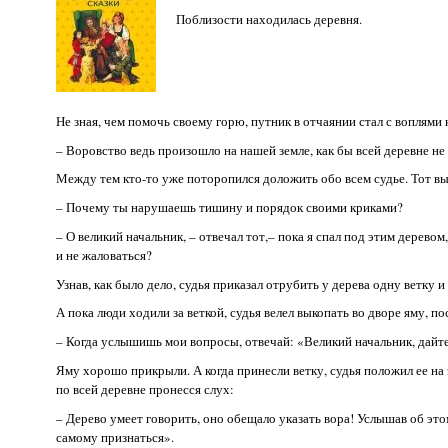
Поблизости находилась деревня.
Не зная, чем помочь своему горю, путник в отчаянии стал с воплями 
– Воровство ведь произошло на нашей земле, как бы всей деревне не 
Между тем кто-то уже поторопился доложить обо всем судье. Тот вы
– Почему ты нарушаешь тишину и порядок своими криками?
– О великий начальник, – отвечал тот,– пока я спал под этим деревом, 
и не жаловаться?
Узнав, как было дело, судья приказал отрубить у дерева одну ветку и
А пока люди ходили за веткой, судья велел выкопать во дворе яму, по
– Когда услышишь мои вопросы, отвечай: «Великий начальник, дайте 
Яму хорошо прикрыли. А когда принесли ветку, судья положил ее на 
по всей деревне пронесся слух:
– Дерево умеет говорить, оно обещало указать вора! Услышав об эт
самому признаться».