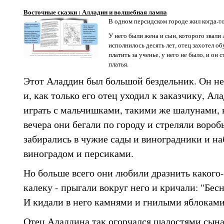
Восточные сказки : Алладин и волшебная лампа
В одном персидском городе жил когда-т
У него были жена и сын, которого звали
исполнилось десять лет, отец захотел об
платить за ученье, у него не было, и он
платья.
Этот Аладдин был большой бездельник. Он не
и, как только его отец уходил к заказчику, Ал
играть с мальчишками, такими же шалунами, к
вечера они бегали по городу и стреляли вороб
забирались в чужие сады и виноградники и н
виноградом и персиками.
Но больше всего они любили дразнить какого-
калеку - прыгали вокруг него и кричали: "Бес
И кидали в него камнями и гнилыми яблоками
Отец Аладдина так огорчался шалостями сына, 