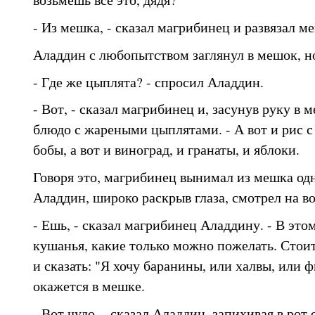
- Из мешка, - сказал магрибинец и развязал м
Аладдин с любопытством заглянул в мешок, но
- Где же цыплята? - спросил Аладдин.
- Вот, - сказал магрибинец и, засунув руку в 
блюдо с жареными цыплятами. - А вот и рис с
бобы, а вот и виноград, и гранаты, и яблоки.
Говоря это, магрибинец вынимал из мешка одн
Аладдин, широко раскрыв глаза, смотрел на 
- Ешь, - сказал магрибинец Аладдину. - В это
кушанья, какие только можно пожелать. Стоит
и сказать: "Я хочу баранины, или халвы, или ф
окажется в мешке.
- Вот чудо, - сказал Аладдин, запихивая в рот