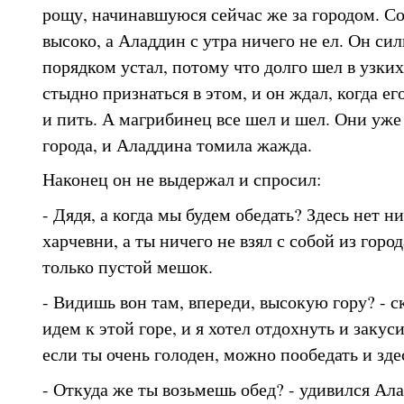
рощу, начинавшуюся сейчас же за городом. С
высоко, а Аладдин с утра ничего не ел. Он си
порядком устал, потому что долго шел в узких
стыдно признаться в этом, и он ждал, когда его
и пить. А магрибинец все шел и шел. Они уже
города, и Аладдина томила жажда.
Наконец он не выдержал и спросил:
- Дядя, а когда мы будем обедать? Здесь нет н
харчевни, а ты ничего не взял с собой из город
только пустой мешок.
- Видишь вон там, впереди, высокую гору? - с
идем к этой горе, и я хотел отдохнуть и закус
если ты очень голоден, можно пообедать и зде
- Откуда же ты возьмешь обед? - удивился Ал