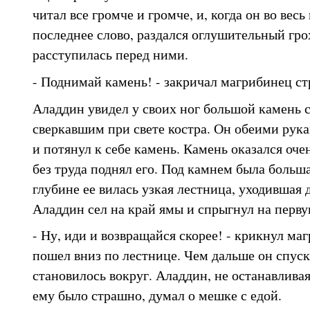
читал все громче и громче, и, когда он во вес
последнее слово, раздался оглушительный грох
расступилась перед ними.
- Поднимай камень! - закричал магрибинец с
Аладдин увидел у своих ног большой камень 
сверкавшим при свете костра. Он обеими рука
и потянул к себе камень. Камень оказался оче
без труда поднял его. Под камнем была большая
глубине ее вилась узкая лестница, уходившая 
Аладдин сел на край ямы и спрыгнул на перв
- Ну, иди и возвращайся скорее! - крикнул ма
пошел вниз по лестнице. Чем дальше он спуск
становилось вокруг. Аладдин, не останавливая
ему было страшно, думал о мешке с едой.