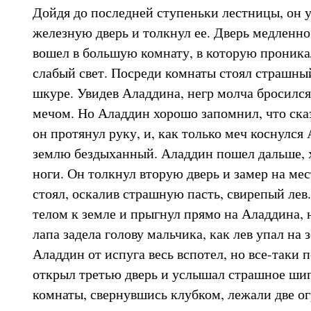
Дойдя до последней ступеньки лестницы, он
железную дверь и толкнул ее. Дверь медленно
вошел в большую комнату, в которую проника
слабый свет. Посреди комнаты стоял страшный
шкуре. Увидев Аладдина, негр молча бросился
мечом. Но Аладдин хорошо запомнил, что сказ
он протянул руку, и, как только меч коснулся 
землю бездыханный. Аладдин пошел дальше, х
ноги. Он толкнул вторую дверь и замер на ме
стоял, оскалив страшную пасть, свирепый лев
телом к земле и прыгнул прямо на Аладдина, н
лапа задела голову мальчика, как лев упал на
Аладдин от испуга весь вспотел, но все-таки 
открыл третью дверь и услышал страшное ши
комнаты, свернувшись клубком, лежали две о