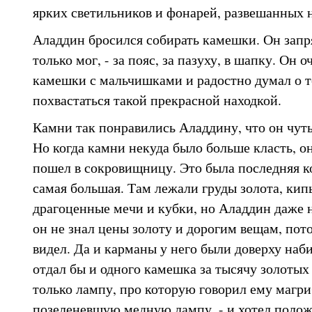
ярких светильников и фонарей, развешанных н
Аладдин бросился собирать камешки. Он запря
только мог, - за пояс, за пазуху, в шапку. Он 
камешки с мальчишками и радостно думал о т
похвастаться такой прекрасной находкой.
Камни так понравились Аладдину, что он чуть
Но когда камни некуда было больше класть, о
пошел в сокровищницу. Это была последняя ко
самая большая. Там лежали груды золота, кип
драгоценные мечи и кубки, но Аладдин даже н
он не знал цены золоту и дорогим вещам, пото
видел. Да и карманы у него были доверху наб
отдал бы и одного камешка за тысячу золотых
только лампу, про которую говорил ему магри
позеленевшую медную лампу, - и хотел полож