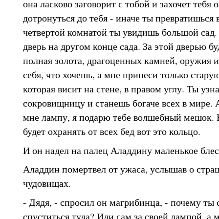
она ласково заговорит с тобой и захочет тебя 
дотронуться до тебя - иначе ты превратишься 
четвертой комнатой ты увидишь большой сад.
дверь на другом конце сада. За этой дверью б
полная золота, драгоценных камней, оружия 
себя, что хочешь, а мне принеси только стар
которая висит на стене, в правом углу. Ты узн
сокровищницу и станешь богаче всех в мире. 
мне лампу, я подарю тебе волшебный мешок. 
будет охранять от всех бед вот это кольцо.
И он надел на палец Аладдину маленькое блес
Аладдин помертвел от ужаса, услышав о стра
чудовищах.
- Дядя, - спросил он магрибинца, - почему ты
спуститься туда? Иди сам за своей лампой, а 