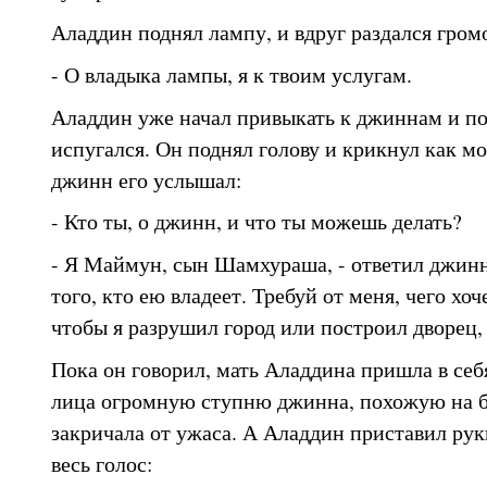
Аладдин поднял лампу, и вдруг раздался гром
- О владыка лампы, я к твоим услугам.
Аладдин уже начал привыкать к джиннам и п
испугался. Он поднял голову и крикнул как м
джинн его услышал:
- Кто ты, о джинн, и что ты можешь делать?
- Я Маймун, сын Шамхураша, - ответил джинн.
того, кто ею владеет. Требуй от меня, чего хоч
чтобы я разрушил город или построил дворец,
Пока он говорил, мать Аладдина пришла в себя
лица огромную ступню джинна, похожую на 
закричала от ужаса. А Аладдин приставил руки
весь голос: