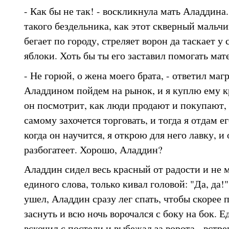
- Как бы не так! - воскликнула мать Аладдина.
такого бездельника, как этот скверный мальч
бегает по городу, стреляет ворон да таскает у
яблоки. Хоть бы ты его заставил помогать мат
- Не горюй, о жена моего брата, - ответил маг
Аладдином пойдем на рынок, и я куплю ему к
он посмотрит, как люди продают и покупают, 
самому захочется торговать, и тогда я отдам ег
когда он научится, я открою для него лавку, и
разбогатеет. Хорошо, Аладдин?
Аладдин сидел весь красный от радости и не 
единого слова, только кивал головой: "Да, да
ушел, Аладдин сразу лег спать, чтобы скорее 
заснуть и всю ночь ворочался с боку на бок. Е
вскочил с постели и выбежал за ворота - встре