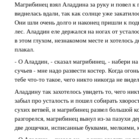
Магрибинец взял Аладдина за руку и повел к г
виднелась вдали, так как солнце уже закатило
Они шли очень долго и наконец пришли к под
лес. Аладдин еле держался на ногах от устал
в этом глухом, незнакомом месте и хотелось д
плакал.
- О Аладдин, - сказал магрибинец, - набери на
сучьев - мне надо развести костер. Когда огон
тебе что-то такое, чего никто никогда не видел
Аладдину так захотелось увидеть то, чего никт
забыл про усталость и пошел собирать хворос
сухих ветвей, и магрибинец развел большой ко
разгорелся, магрибинец вынул из-за пазухи д
две дощечки, исписанные буквами, мелкими, к