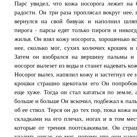
Парс увидел, что кожа носорога лежит на б
радости. Он три раза проплясал вокруг нее, 
вернулся на свой бивуак и наполнил шля
пирога - парсы едят только пироги и никог
жилья. Он взял кожу носорога, хорошенько вс
нее, сколько мог, сухих колючих крошек и
Затем он взобрался на вершину пальмы и 
носорог вылезет из воды и станет надевать кож
Носорог вылез, напялил кожу и застегнул ее 
крошки страшно щекотали его Он попробов
еще хуже. Тогда он стал кататься по земле,
больше и больше Он вскочил, подбежал к паль
об ее ствол. Терся он до тех пор, пока кожа
складками на его плечах, ногах и в том мес
которые от трения поотскакивали. Он стра
удалить никак не мог, потому что они нахо