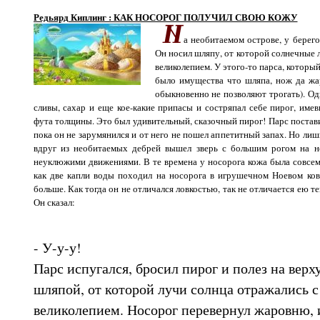
Редьярд Киплинг : КАК НОСОРОГ ПОЛУЧИЛ СВОЮ КОЖУ
а необитаемом острове, у берего
Он носил шляпу, от которой солнечные 
великолепием. У этого-то парса, которы
было имущества что шляпа, нож да жар
обыкновенно не позволяют трогать). Од
сливы, сахар и еще кое-какие припасы и состряпал себе пирог, име
фута толщины. Это был удивительный, сказочный пирог! Парс постави
пока он не зарумянился и от него не пошел аппетитный запах. Но лишь
вдруг из необитаемых дебрей вышел зверь с большим рогом на но
неуклюжими движениями. В те времена у носорога кожа была совсем
как две капли воды походил на носорога в игрушечном Ноевом ковч
больше. Как тогда он не отличался ловкостью, так не отличается ею те
Он сказал:
- У-у-у!
Парс испугался, бросил пирог и полез на вер
шляпой, от которой лучи солнца отражались с
великолепием. Носорог перевернул жаровню, 