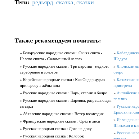
Теги
:
редьярд
,
сказка
,
сказки
Также рекомендуем почитать:
» Белорусские народные сказки : Синяя свита -
»
Кабардински
Налево сшита - Соломенный колпак
Шадула
» Русские народные сказки : Три царства - медное,
»
Японские на
серебряное и золотое
озеро
» Корейские народные сказки : Как Ондар-дурак
»
Казахские н
принцессу в жёны взял
пристрели
» Русские народные сказки : Царь, старик и бояре
»
Английские н
пальчик
» Русские народные сказки : Царевна, разрешающая
загадки
»
Русские наро
Ершовиче, сы
» Абхазские народные сказки : Ветер возмездия
»
Ирландские 
» Французские народные сказки : Орёл и лиса
Шонахан и ко
» Русская народная сказка : Дока на доку
»
Русские нар
» Русская народная сказка : Колобок
загадка