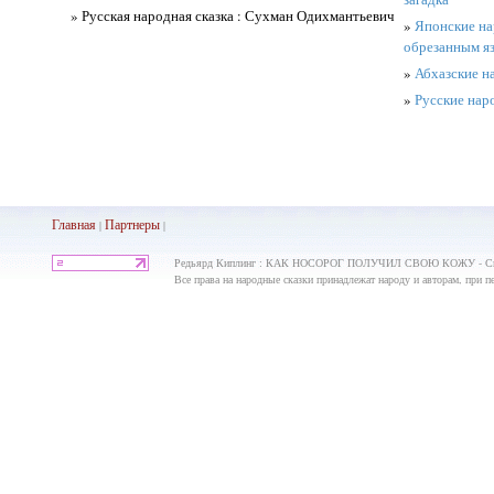
» Русская народная сказка : Сухман Одихмантьевич
»
Японские на
обрезанным я
»
Абхазские н
»
Русские нар
Главная
Партнеры
|
|
Редьярд Киплинг : КАК НОСОРОГ ПОЛУЧИЛ СВОЮ КОЖУ - Сказа
Все права на народные сказки принадлежат народу и авторам, при пе