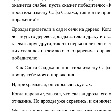
окажется слабее, пусть скажет победителю: «
простила измену Сафа Сааджа, так и я не про
поражения!»
Дрозды прилетели в сад и сели на дерево. Ко
лег под это дерево, дрозды затеяли драку и с
клевать друг друга, так что перья полетели в 
них свалился на землю около царевича. справ
победителю:
– Как Санта Сааджа не простила измену Сафа 
прощу тебе моего поражения.
И, прихрамывая, он скрылся в кустах.
Когда царевич услыхал, что сказал дрозд, его
отчаяние. Но дрозды уже скрылись, и он ничег
Между тем его жена тоже узнала, что у стару