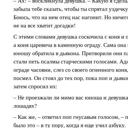
– Ах! – воскликнула девушка. – Какую я сдела
забыла тебе сказать, чтобы ты спрятал уздечку
Боюсь, что на нем отец нас нагонит. Но ничего
не на все хватит догадки!
С этими словами девушка соскочила с коня и о
а коня царевича в каменную ограду. Сама она 
юношу обратила в дьякона. Притворили они п
стали петь псалмы старческими голосами. А
ограде часовни, слез со своего огненного коня
посмел. Он стоял до тех пор, пока поп и дьяко
затем спросил их:
– Не проезжали ли мимо вас юноша и девушка
лошадях?
– Как же, – ответил поп гнусавым голосом, – 
было это – в ту пору, когда я еще учил азбуку.