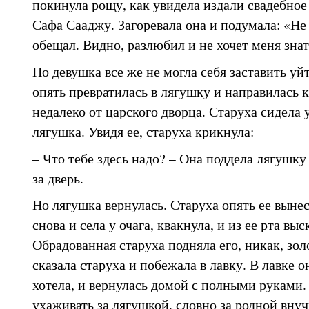
покинула рощу, как увидела издали свадебное
Сафа Сааджу. Загоревала она и подумала: «Не
обещал. Видно, разлюбил и не хочет меня знать
Но девушка все же не могла себя заставить уйт
опять превратилась в лягушку и направилась к
недалеко от царского дворца. Старуха сидела у
лягушка. Увидя ее, старуха крикнула:
– Что тебе здесь надо? – Она поддела лягушку
за дверь.
Но лягушка вернулась. Старуха опять ее выне
снова и села у очага, квакнула, и из ее рта вы
Обрадованная старуха подняла его, никак, зол
сказала старуха и побежала в лавку. В лавке о
хотела, и вернулась домой с полными руками. 
ухаживать за лягушкой, словно за родной вну