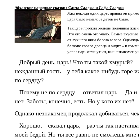
Абхазские народные сказки : Санта Сааджа и Сафа Сааджа
Жил некогда один царь; правил он прим
царя было немало, а детей не было.
Так царь прожил больше половины жизни
Это его очень огорчало. Самые вкусные 
от лучшего вина болела голова. Однажд
балконе своего дворца и видит – к крыль
успел царь оглянуться, как незнакомец у
– Добрый день, царь! Что ты такой хмурый? –
нежданный гость – у тебя какое-нибудь горе и
по сердцу?
– Почему не по сердцу, – ответил царь. – Да и
нет. Заботы, конечно, есть. Но у кого их нет?..
Однако незнакомец продолжал добиваться, чем
– Хорошо, – сказал царь, – раз ты так настаив
моей бедой. Но ты все равно не сможешь мне 