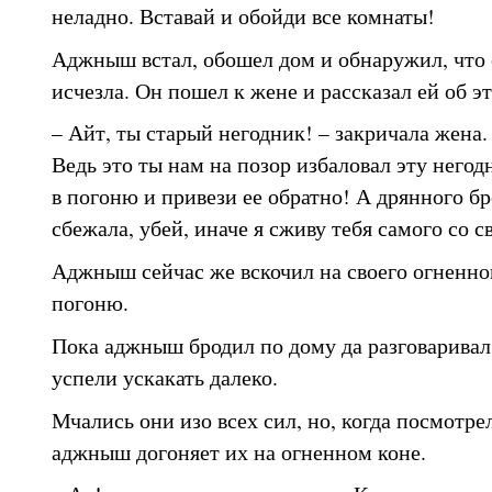
неладно. Вставай и обойди все комнаты!
Аджныш встал, обошел дом и обнаружил, что 
исчезла. Он пошел к жене и рассказал ей об э
– Айт, ты старый негодник! – закричала жена.
Ведь это ты нам на позор избаловал эту негод
в погоню и привези ее обратно! А дрянного бр
сбежала, убей, иначе я сживу тебя самого со с
Аджныш сейчас же вскочил на своего огненног
погоню.
Пока аджныш бродил по дому да разговаривал
успели ускакать далеко.
Мчались они изо всех сил, но, когда посмотрел
аджныш догоняет их на огненном коне.