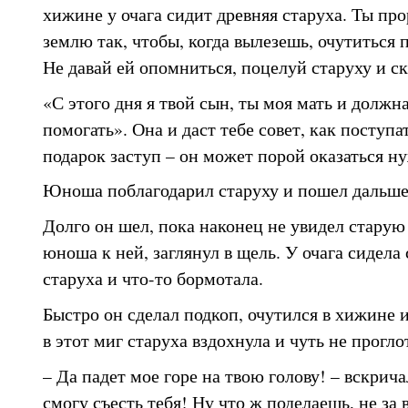
хижине у очага сидит древняя старуха. Ты пр
землю так, чтобы, когда вылезешь, очутиться 
Не давай ей опомниться, поцелуй старуху и с
«С этого дня я твой сын, ты моя мать и должн
помогать». Она и даст тебе совет, как поступа
подарок заступ – он может порой оказаться н
Юноша поблагодарил старуху и пошел дальше
Долго он шел, пока наконец не увидел стару
юноша к ней, заглянул в щель. У очага сидела
старуха и что-то бормотала.
Быстро он сделал подкоп, очутился в хижине и
в этот миг старуха вздохнула и чуть не прогл
– Да падет мое горе на твою голову! – вскричал
смогу съесть тебя! Ну что ж поделаешь, не за 