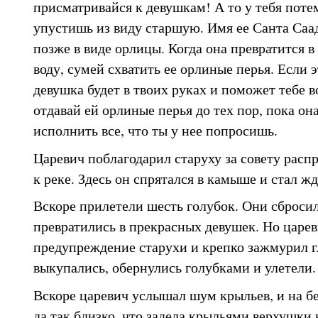
присматривайся к девушкам! А то у тебя потем
упустишь из виду старшую. Имя ее Санта Саа
позже в виде орлицы. Когда она превратится в
воду, сумей схватить ее орлиные перья. Если э
девушка будет в твоих руках и поможет тебе в
отдавай ей орлиные перья до тех пор, пока он
исполнить все, что ты у нее попросишь.
Царевич поблагодарил старуху за совету расп
к реке. Здесь он спрятался в камыше и стал жд
Вскоре прилетели шесть голубок. Они сбросил
превратились в прекрасных девушек. Но царе
предупреждение старухи и крепко зажмурил г
выкупались, обернулись голубками и улетели.
Вскоре царевич услышал шум крыльев, и на бе
да так близко, что задела крыльями верхушки