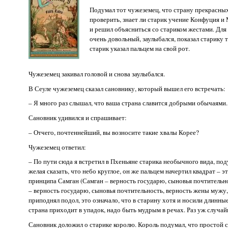
Подумал тот чужеземец, что страну прекрасны
проверить, знает ли старик учение Конфуция и М
и решил объясниться со стариком жестами. Для 
очень довольный, заулыбался, показал старику т
старик указал пальцем на свой рот.
Чужеземец закивал головой и снова заулыбался.
В Сеуле чужеземец сказал сановнику, который вышел его встречать:
– Я много раз слышал, что ваша страна славится добрыми обычаями. 
Сановник удивился и спрашивает:
– Отчего, почтеннейший, вы возносите такие хвалы Корее?
Чужеземец ответил:
– По пути сюда я встретил в Пхеньяне старика необычного вида, под
желая сказать, что небо круглое, он же пальцем начертил квадрат – э
принципа Самган (Самган – верность государю, сыновья почтительно
– верность государю, сыновья почтительность, верность жены мужу,
приподнял подол, это означало, что в старину хотя и носили длинные
страна приходит в упадок, надо быть мудрым в речах. Раз уж случа
Сановник доложил о старике королю. Король подумал, что простой с