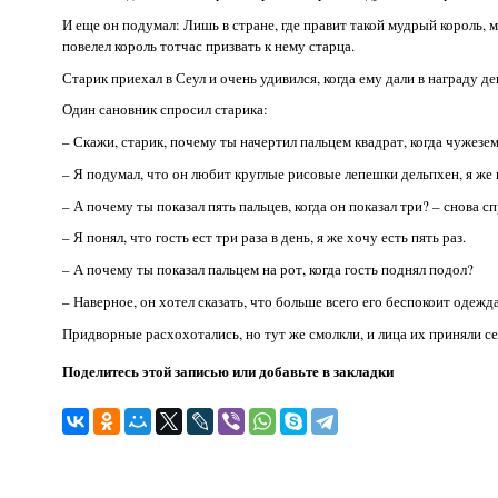
И еще он подумал: Лишь в стране, где правит такой мудрый король, 
повелел король тотчас призвать к нему старца.
Старик приехал в Сеул и очень удивился, когда ему дали в награду де
Один сановник спросил старика:
– Скажи, старик, почему ты начертил пальцем квадрат, когда чужезе
– Я подумал, что он любит круглые рисовые лепешки дельпхен, я ж
– А почему ты показал пять пальцев, когда он показал три? – снова с
– Я понял, что гость ест три раза в день, я же хочу есть пять раз.
– А почему ты показал пальцем на рот, когда гость поднял подол?
– Наверное, он хотел сказать, что больше всего его беспокоит одежда
Придворные расхохотались, но тут же смолкли, и лица их приняли с
Поделитесь этой записью или добавьте в закладки