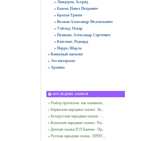
» Линдгрен, Астрид
» Бажов, Павел Петрович
» Братья Гримм
» Волков Александр Мелентьевич
» Уайльд, Оскар
» Пушкин, Александр Сергеевич
» Киплинг, Редьярд
» Перро, Шарль
» Книжный магазин
» Это интересно
» Архивы
ПОСЛЕДНИЕ ЗАПИСИ
» Разбор прогнозов: как понимать...
» Карякские народные сказки : Ку...
» Белорусские народные сказки : ...
» Казахские народные сказки : Ры...
» Детские сказки П.П.Бажова : Пр...
» Русская народная сказка : ПРИТ...