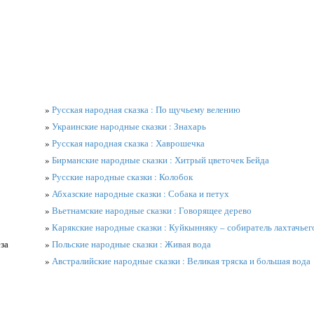
»
Русская народная сказка : По щучьему велению
»
Украинские народные сказки : Знахарь
»
Русская народная сказка : Хаврошечка
»
Бирманские народные сказки : Хитрый цветочек Бейда
»
Русские народные сказки : Колобок
»
Абхазские народные сказки : Собака и петух
»
Вьетнамские народные сказки : Говорящее дерево
»
Карякские народные сказки : Куйкынняку – собиратель лахтачьег
еза
»
Польские народные сказки : Живая вода
»
Австралийские народные сказки : Великая тряска и большая вода