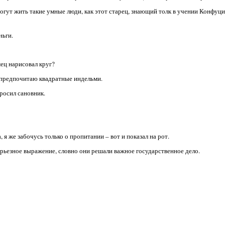
могут жить такие умные люди, как этот старец, знающий толк в учении Конфуци
ньги.
мец нарисовал круг?
е предпочитаю квадратные индельми.
просил сановник.
, я же забочусь только о пропитании – вот и показал на рот.
ерьезное выражение, словно они решали важное государственное дело.