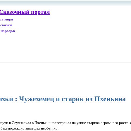
 Сказочный портал
дов мира
 сказки
 народов
зки : Чужеземец и старик из Пхеньяна
 пути в Сеул заехал в Пхеньян и повстречал на улице старика огромного роста
е был похож, но выглядел необычно.