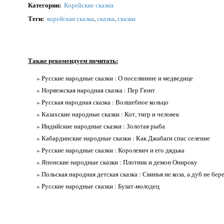
Категории
:
Корейские сказки
Теги
:
корейская сказка
,
сказка
,
сказки
Также рекомендуем почитать:
» Русские народные сказки : О поселянине и медведице
» Норвежская народная сказка : Пер Гюнт
» Русская народная сказка : Волшебное кольцо
» Казахские народные сказки : Кот, тигр и человек
» Индийские народные сказки : Золотая рыба
» Кабардинские народные сказки : Как Джабаги спас селение
» Русские народные сказки : Королевич и его дядька
» Японские народные сказки : Плотник и демон Онироку
» Польская народная детская сказка : Свинья не коза, а дуб не бер
» Русские народные сказки : Булат-молодец