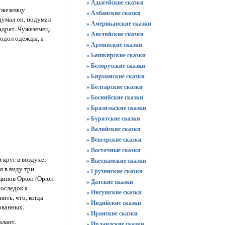
» Адыгейские сказки
ужеземцу
» Албанские сказки
одумал он, подумал
» Американские сказки
адрат. Чужеземец,
» Английские сказки
подол одежды, а
» Армянские сказки
» Башкирские сказки
» Белорусские сказки
» Бирманские сказки
» Болгарские сказки
» Боснийские сказки
» Бразильские сказки
» Бурятские сказки
» Валийские сказки
» Венгерские сказки
» Восточные сказки
 круг в воздухе,
» Вьетнамские сказки
я в виду три
» Грузинские сказки
инципов Орюн (Орюн
» Датские сказки
последок я
» Ингушские сказки
ить, что, когда
» Индийские сказки
ованных.
» Иранские сказки
алант.
» Ирландские сказки