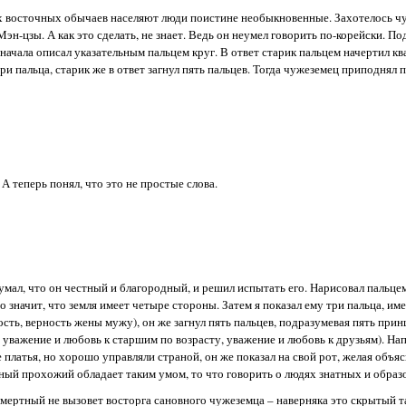
х восточных обычаев населяют люди поистине необыкновенные. Захотелось ч
эн-цзы. А как это сделать, не знает. Ведь он неумел говорить по-корейски. П
начала описал указательным пальцем круг. В ответ старик пальцем начертил кв
ри пальца, старик же в ответ загнул пять пальцев. Тогда чужеземец приподнял 
А теперь понял, что это не простые слова.
умал, что он честный и благородный, и решил испытать его. Нарисовал пальцем
то значит, что земля имеет четыре стороны. Затем я показал ему три пальца, име
сть, верность жены мужу), он же загнул пять пальцев, подразумевая пять пр
 уважение и любовь к старшим по возрасту, уважение и любовь к друзьям). На
 платья, но хорошо управляли страной, он же показал на свой рот, желая объясн
йный прохожий обладает таким умом, то что говорить о людях знатных и образ
мертный не вызовет восторга сановного чужеземца – наверняка это скрытый т