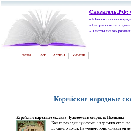
Сказатель.РФ:
» Klaw.ru : сказки наро
» Все русские народные
» Тексты сказок разных
Главная
Блог
Архивы
Магазин
Корейские народные ска
Корейские народные сказки : Чужеземец и старик из Пхеньяна
Как-то раз один чужеземец из дальних стран по
до самого пояса. На ученого конфуцианца он н