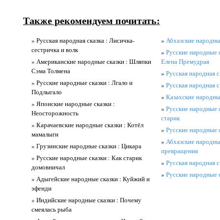
Также рекомендуем почитать:
» Русская народная сказка : Лисичка-
»
Абхазские народные
сестричка и волк
»
Русские народные с
» Американские народные сказки : Шляпки
Елена Премудрая
Сэма Толмена
»
Русская народная с
» Русские народные сказки : Лгало и
»
Русская народная ск
Подлыгало
»
Казахские народные
» Японские народные сказки :
»
Русские народные с
Неосторожность
старик
» Карачаевские народные сказки : Котёл
»
Русские народные с
мамалыги
»
Абхазские народны
» Грузинские народные сказки : Цикара
превращения
» Русские народные сказки : Как старик
»
Русская народная ск
домовничал
»
Русские народные с
» Адыгейские народные сказки : Куйжий и
эфенди
» Индийские народные сказки : Почему
смеялась рыба