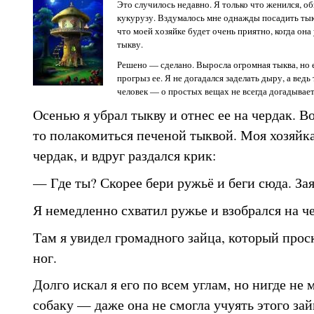
Это случилось недавно. Я только что женился, об
кукурузу. Вздумалось мне однажды посадить тыкв
что моей хозяйке будет очень приятно, когда он
тыкву.
Решено — сделано. Выросла огромная тыква, но ей
прогрыз ее. Я не догадался заделать дыру, а ведь 
человек — о простых вещах не всегда догадывает
Осенью я убрал тыкву и отнес ее на чердак. Во
то полакомиться печеной тыквой. Моя хозяйка
чердак, и вдруг раздался крик:
— Где ты? Скорее бери ружьё и беги сюда. Зая
Я немедленно схватил ружье и взобрался на че
Там я увидел громадного зайца, который прос
ног.
Долго искал я его по всем углам, но нигде не 
собаку — даже она не смогла учуять этого зай