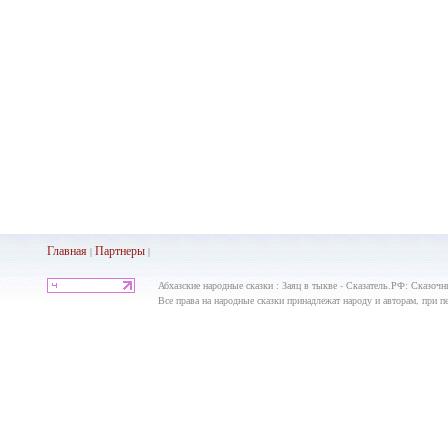
Главная
Партнеры
|
|
Абхазские народные сказки : Заяц в тыкве - Сказатель.РФ: Сказочн
Все права на народные сказки принадлежат народу и авторам, при пе