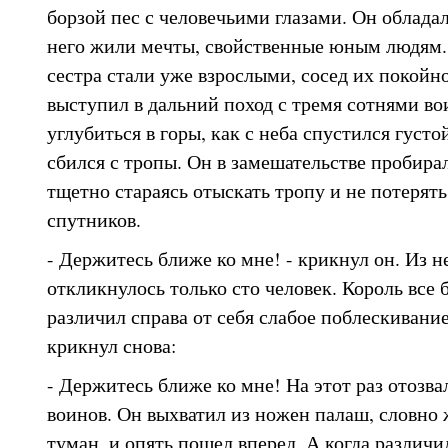
борзой пес с человечьими глазами. Он обладал
него жили мечты, свойственные юным людям. И
сестра стали уже взрослыми, сосед их покойно
выступил в дальний поход с тремя сотнями во
углубиться в горы, как с неба спустился густо
сбился с тропы. Он в замешательстве пробира
тщетно стараясь отыскать тропу и не потерять
спутников.
- Держитесь ближе ко мне! - крикнул он. Из 
откликнулось только сто человек. Король все б
различил справа от себя слабое поблескивание
крикнул снова:
- Держитесь ближе ко мне! На этот раз отозва
воинов. Он выхватил из ножен палаш, словно 
туман, и опять пошел вперед. А когда различил