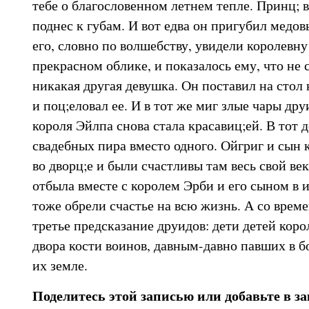
тебе о благословенном летнем тепле. Принц; в
поднес к губам. И вот едва он пригубил медов
его, словно по волшебству, увидели королевну
прекрасном облике, и показалось ему, что не 
никакая другая девушка. Он поставил на стол 
и поц;еловал ее. И в тот же миг злые чары дру
короля Эйлпа снова стала красавиц;ей. В тот д
свадебных пира вместо одного. Ойгриг и сын 
во дворц;е и были счастливы там весь свой ве
отбыла вместе с королем Эрби и его сыном в и
тоже обрели счастье на всю жизнь. А со врем
третье предсказание друидов: дети детей коро
двора кости воинов, давным-давно павших в б
их земле.
Поделитесь этой записью или добавьте в з