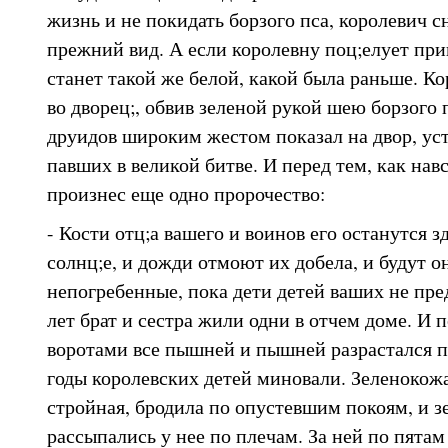
жизнь и не покидать борзого пса, королевич с
прежний вид. А если королевну поц;елует прин
станет такой же белой, какой была раньше. Ко
во дворец;, обвив зеленой рукой шею борзого 
друидов широким жестом показал на двор, ус
павших в великой битве. И перед тем, как нав
произнес еще одно пророчество:
- Кости отц;а вашего и воинов его останутся з
солнц;е, и дожди отмоют их добела, и будут о
непогребенные, пока дети детей ваших не пре
лет брат и сестра жили одни в отчем доме. И п
воротами все пышней и пышней разрастался п
годы королевских детей миновали. Зеленокожа
стройная, бродила по опустевшим покоям, и з
рассыпались у нее по плечам. За ней по пята