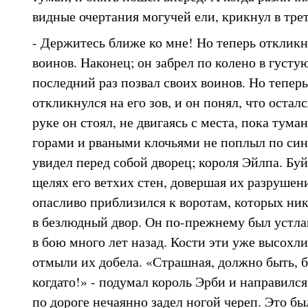
видные очертания могучей ели, крикнул в трет
- Держитесь ближе ко мне! Но теперь откликн
воинов. Наконец; он забрел по колено в густу
последний раз позвал своих воинов. Но теперь
откликнулся на его зов, и он понял, что остал
руке он стоял, не двигаясь с места, пока тума
горами и рваными клочьями не поплыл по син
увидел перед собой дворец; короля Эйлпа. Бу
щелях его ветхих стен, довершая их разрушен
опасливо приблизился к воротам, которых ник
в безлюдный двор. Он по-прежнему был устлан
в бою много лет назад. Кости эти уже высохли
отмыли их добела. «Страшная, должно быть, б
когдато!» - подумал король Эрби и направился 
по дороге нечаянно задел ногой череп. Это бы