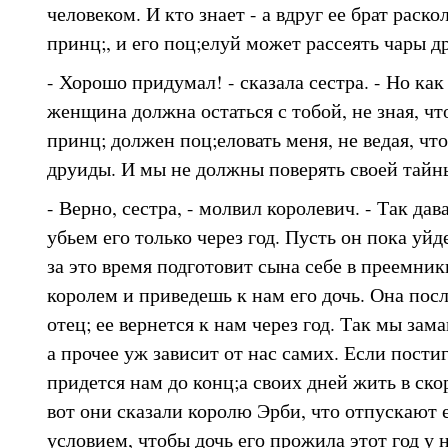
человеком. И кто знает - а вдруг ее брат раско
принц;, и его поц;елуй может рассеять чары д
- Хорошо придумал! - сказала сестра. - Но как
женщина должна остаться с тобой, не зная, что
принц; должен поц;еловать меня, не ведая, чт
друиды. И мы не должны поверять своей тайн
- Верно, сестра, - молвил королевич. - Так да
убьем его только через год. Пусть он пока уйд
за это время подготовит сына себе в преемник
королем и приведешь к нам его дочь. Она посл
отец; ее вернется к нам через год. Так мы зам
а прочее уж зависит от нас самих. Если постиг
придется нам до конц;а своих дней жить в ско
вот они сказали королю Эрби, что отпускают ег
условием, чтобы дочь его прожила этот год у 