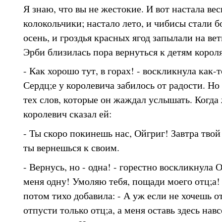
Я знаю, что вы не жестокие. И вот настала вес
колокольчики; настало лето, и чибисы стали б
осень, и гроздья красных ягод запылали на ве
Эрби близилась пора вернуться к детям корол
- Как хорошо тут, в горах! - воскликнула как-
Сердц;е у королевича забилось от радости. Но
тех слов, которые он жаждал услышать. Когда
королевич сказал ей:
- Ты скоро покинешь нас, Ойгриг! Завтра твой 
ты вернешься к своим.
- Вернусь, но - одна! - горестно воскликнула О
меня одну! Умоляю тебя, пощади моего отц;а!
потом тихо добавила: - А уж если не хочешь о
отпусти только отц;а, а меня оставь здесь нав