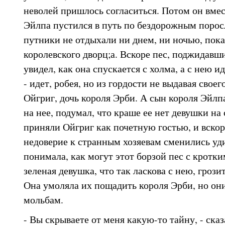
неволей пришлось согласиться. Потом он вмес
Эйлпа пустился в путь по бездорожным порос
путники не отдыхали ни днем, ни ночью, пока
королевского дворц;а. Вскоре пес, поджидавши
увидел, как она спускается с холма, а с нею и
- идет, робея, но из гордости не выдавая своег
Ойгриг, дочь короля Эрби. А сын короля Эйлпа
на нее, подумал, что краше ее нет девушки на с
приняли Ойгриг как почетную гостью, и вскор
недоверие к странным хозяевам сменились уд
понимала, как могут этот борзой пес с кротки
зеленая девушка, что так ласкова с нею, грози
Она умоляла их пощадить короля Эрби, но они
мольбам.
- Вы скрываете от меня какую-то тайну, - сказ