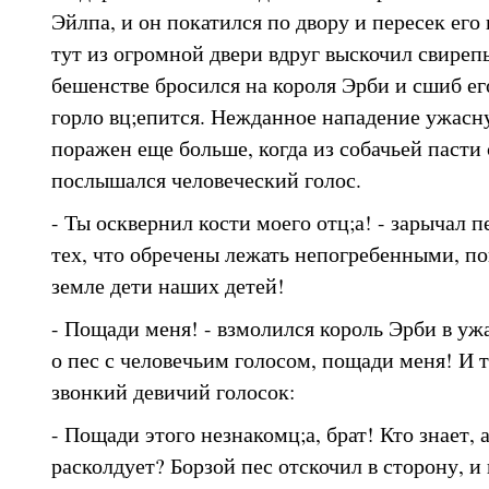
Эйлпа, и он покатился по двору и пересек его и
тут из огромной двери вдруг выскочил свиреп
бешенстве бросился на короля Эрби и сшиб его
горло вц;епится. Нежданное нападение ужасну
поражен еще больше, когда из собачьей пасти
послышался человеческий голос.
- Ты осквернил кости моего отц;а! - зарычал п
тех, что обречены лежать непогребенными, по
земле дети наших детей!
- Пощади меня! - взмолился король Эрби в ужа
о пес с человечьим голосом, пощади меня! И т
звонкий девичий голосок:
- Пощади этого незнакомц;а, брат! Кто знает, 
расколдует? Борзой пес отскочил в сторону, и