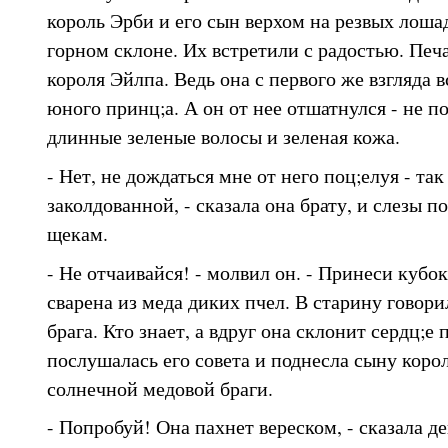
король Эрби и его сын верхом на резвых лоша
горном склоне. Их встретили с радостью. Печ
короля Эйлпа. Ведь она с первого же взгляда 
юного принц;а. А он от нее отшатнулся - не п
длинные зеленые волосы и зеленая кожа.
- Нет, не дождаться мне от него поц;елуя - так
заколдованной, - сказала она брату, и слезы п
щекам.
- Не отчаивайся! - молвил он. - Принеси кубок
сварена из меда диких пчел. В старину говори
брага. Кто знает, а вдруг она склонит сердц;е 
послушалась его совета и поднесла сыну коро
солнечной медовой браги.
- Попробуй! Она пахнет вереском, - сказала д