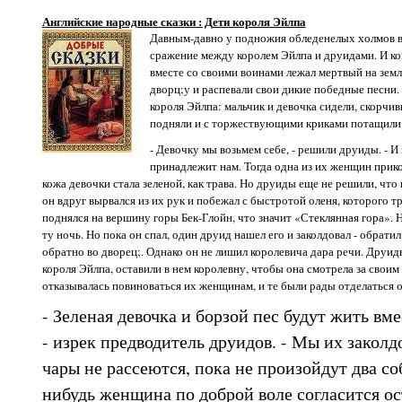
Английские народные сказки : Дети короля Эйлпа
Давным-давно у подножия обледенелых холмов в
сражение между королем Эйлпа и друидами. И ког
вместе со своими воинами лежал мертвый на земл
дворц;у и распевали свои дикие победные песни.
короля Эйлпа: мальчик и девочка сидели, скорчив
подняли и с торжествующими криками потащили 
- Девочку мы возьмем себе, - решили друиды. - И
принадлежит нам. Тогда одна из их женщин прикос
кожа девочки стала зеленой, как трава. Но друиды еще не решили, что
он вдруг вырвался из их рук и побежал с быстротой оленя, которого тр
поднялся на вершину горы Бек-Глойн, что значит «Стеклянная гора». Н
ту ночь. Но пока он спал, один друид нашел его и заколдовал - обратил
обратно во дворец;. Однако он не лишил королевича дара речи. Друид
короля Эйлпа, оставили в нем королевну, чтобы она смотрела за своим
отказывалась повиноваться их женщинам, и те были рады отделаться о
- Зеленая девочка и борзой пес будут жить вмес
- изрек предводитель друидов. - Мы их заколд
чары не рассеются, пока не произойдут два со
нибудь женщина по доброй воле согласится ос