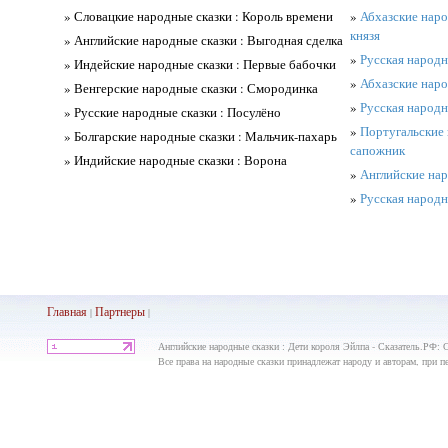
» Словацкие народные сказки : Король времени
»
Абхазские наро
князя
» Английские народные сказки : Выгодная сделка
»
Русская народн
» Индейские народные сказки : Первые бабочки
»
Абхазские наро
» Венгерские народные сказки : Смородинка
»
Русская народ
» Русские народные сказки : Посулёно
»
Португальские 
» Болгарские народные сказки : Мальчик-пахарь
сапожник
» Индийские народные сказки : Ворона
»
Английские на
»
Русская народн
Главная
Партнеры
|
|
Английские народные сказки : Дети короля Эйлпа - Сказатель.РФ: 
Все права на народные сказки принадлежат народу и авторам, при пе