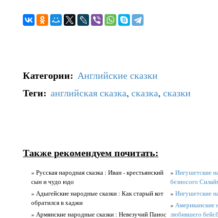
Категории
:
Английские сказки
Теги
:
английская сказка
,
сказка
,
сказки
Также рекомендуем почитать:
» Русская народная сказка : Иван - крестьянский
»
Ингушетские на
сын и чудо юдо
безносого Сила
» Адыгейские народные сказки : Как старый кот
»
Ингушетские на
обратился в хаджи
»
Американские н
» Армянские народные сказки : Невезучий Панос
любившего бейс