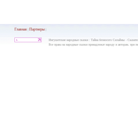
Главная
Партнеры
|
|
Ингушетские народные сказки : Тайна безносого Силаймы - Сказате
Все права на народные сказки принадлежат народу и авторам, при пе