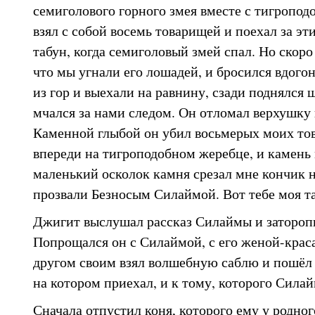
семиголового горного змея вместе с тигропо
взял с собой восемь товарищей и поехал за э
табун, когда семиголовый змей спал. Но скоро
что мы угнали его лошадей, и бросился вдого
из гор и выехали на равнину, сзади поднялся 
мчался за нами следом. Он отломал верхушку г
Каменной глыбой он убил восьмерых моих тов
впереди на тигроподобном жеребце, и камень 
маленький осколок камня срезал мне кончик н
прозвали Безносым Силаймой. Вот тебе моя т
Джигит выслушал рассказ Силаймы и заторопи
Попрощался он с Силаймой, с его женой-краса
другом своим взял волшебную саблю и пошёл 
на котором приехал, и к тому, которого Силай
Сначала отпустил коня, которого ему у родног