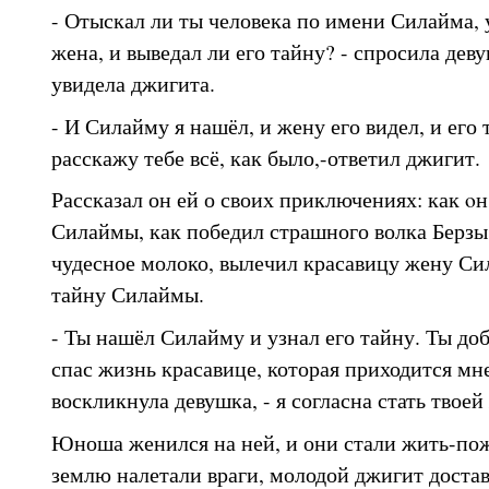
- Отыскал ли ты человека по имени Силайма, 
жена, и выведал ли его тайну? - спросила дев
увидела джигита.
- И Силайму я нашёл, и жену его видел, и его
расскажу тебе всё, как было,-ответил джигит.
Рассказал он ей о своих приключениях: как o
Силаймы, как победил страшного волка Берзы 
чудесное молоко, вылечил красавицу жену Си
тайну Силаймы.
- Ты нашёл Силайму и узнал его тайну. Ты до
спас жизнь красавице, которая приходится мне
воскликнула девушка, - я согласна стать твоей
Юноша женился на ней, и они стали жить-пож
землю налетали враги, молодой джигит доста