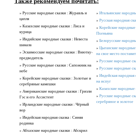
Также рекомендуем почитать:
» Русские народные сказки : Журавль и
»
Итальянские народны
цапля
»
Русская народная ска
» Казахские народные сказки : Лиса и
»
Корейские народные с
курица
Пхеньяна
» Индийские народные сказки : Невеста
»
Белорусские народны
шакала
»
Цыганские народные с
» Эскимосские народные сказки : Виютку-
на свое место поставит
предводитель
»
Русские народные ска
» Русские народные сказки : Сапожник на
»
Русские народные сказ
небе
»
Индейская народная с
» Корейские народные сказки : Золотые и
на испуг
серебряные камешки
»
Казахские народные 
» Американские народные сказки : Гризли
»
Русские народные ска
Гэс и его Ассистент
серебряное и золотое
» Ирландские народные сказки : Чёрный
вор
» Индейская народная сказка : Синяя
родинка
» Абхазские народные сказки : Абскрил