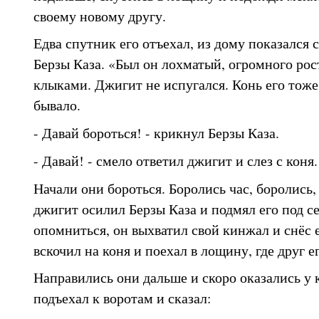
своему новому другу.
Едва спутник его отъехал, из дому показался
Берзы Каза. «Был он лохматый, огромного ро
клыками. Джигит не испугался. Конь его тоже 
бывало.
- Давай бороться! - крикнул Берзы Каза.
- Давай! - смело ответил джигит и слез с коня.
Начали они бороться. Боролись час, боролись,
джигит осилил Берзы Каза и подмял его под с
опомниться, он выхватил свой кинжал и снёс е
вскочил на коня и поехал в лощину, где друг е
Направились они дальше и скоро оказались у к
подъехал к воротам и сказал: