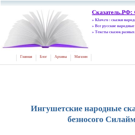
Сказатель.РФ:
» Klaw.ru : сказки наро
» Все русские народные
» Тексты сказок разных
Главная
Блог
Архивы
Магазин
Ингушетские народные ска
безносого Силай