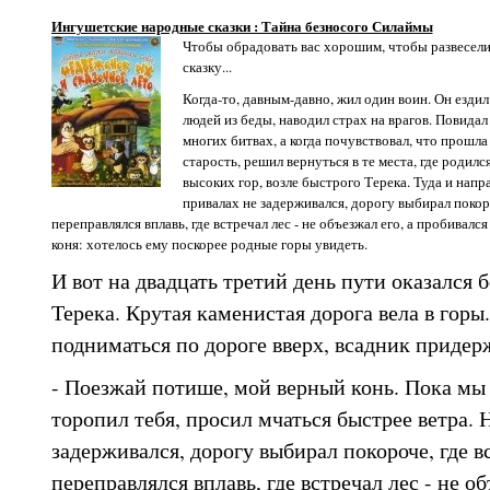
Ингушетские народные сказки : Тайна безносого Силаймы
Чтобы обрадовать вас хорошим, чтобы развеселит
сказку...
Когда-то, давным-давно, жил один воин. Он езди
людей из беды, наводил страх на врагов. Повидал
многих битвах, а когда почувствовал, что прошла
старость, решил вернуться в те места, где родилс
высоких гор, возле быстрого Терека. Туда и напра
привалах не задерживался, дорогу выбирал покоро
переправлялся вплавь, где встречал лес - не объезжал его, а пробивалс
коня: хотелось ему поскорее родные горы увидеть.
И вот на двадцать третий день пути оказался 
Терека. Крутая каменистая дорога вела в горы.
подниматься по дороге вверх, всадник придерж
- Поезжай потише, мой верный конь. Пока мы 
торопил тебя, просил мчаться быстрее ветра. 
задерживался, дорогу выбирал покороче, где вс
переправлялся вплавь, где встречал лес - не об