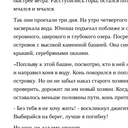
быстрее ветра. Расступились горы, остался поз
мчался и мчался.
Так они проехали три дня. На утро четвертого
засверкала вода. Юноша подъехал поближе и о
огромного, широкого и глубокого озера. Поср
островок с высокой каменной башней. Она сия
крышей, серебряными окнами.
«Поплыву к этой башне, посмотрю, кто в ней 
и направил коня в воду. Конь покорился и по
островку. Но он не забыл наказ старого хозяи
проверить, дорожит ли им новый хозяин. Когд
оставалось меньше половины пути, конь притв
- Без тебя я не хочу жить! - воскликнул джиги
Выбирайся на берег, лучше я погибну!
Но конь не дал ему утонуть.