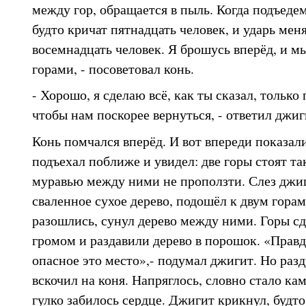
между гор, обращается в пыль. Когда подъеде
будто кричат пятнадцать человек, и ударь мен
восемнадцать человек. Я брошусь вперёд, и 
горами, - посоветовал конь.
- Хорошо, я сделаю всё, как ты сказал, только
чтобы нам поскорее вернуться, - ответил джиг
Конь помчался вперёд. И вот впереди показал
подъехал поближе и увидел: две горы стоят та
муравью между ними не проползти. Слез джиг
сваленное сухое дерево, подошёл к двум горам
разошлись, сунул дерево между ними. Горы сд
громом и раздавили дерево в порошок. «Правд
опасное это место»,- подумал джигит. Но разд
вскочил на коня. Напряглось, словно стало кам
гулко забилось сердце. Джигит крикнул, будт