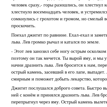
человек сразу,- горы разошлись, он хлестнул к
хлестнуло восемнадцать человек, и устремилс
сомкнулись с грохотом и громом, но смелый в
проскочить.
Поехал джигит по равнине. Ехал-ехал и замет
льва. Лев громко рычал и катался по земле.
- Этот лев занозил себе ногу острым осколком 
поэтому он так мечется. Ты вырой яму, и мы у
начни дразнить льва. Лев бросится к нам, пер
острый камень, засевший в его лапе, выпадет.
смирным и поможет добыть лекарство, котор
Джигит послушался доброго совета. Быстро в
ней с конём и принялся дразнить льва. Лев бр
перепрыгнул через яму. Острый камень вылете