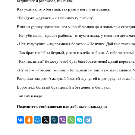
Бедняк все и рассказал, как было.
Как услыхал это богатый, так руки у него и зачесались.
“Пойду-ка, - думает, - и я поймаю ту рыбину”.
Взял он удочку покрепче, сел в новый челнок да и поплыл на середи
- Не губи меня, - просит рыбина, - отпусти назад, у меня там дети мал
- Нет, голубушка, - заупрямился богатый. - Не пущу! Дай мне такой ж
- Так брат твой был бедный, у него и хлеба не было. А тебе-то зачем?
- Как так зачем? Не хочу, чтоб брат был богаче меня! Давай перстене
- Ну что ж, - говорит рыбина. - Бери, коли ты такой уж завистливый. 
Раскрыла она рот. А жадный богатей всунул ей в рот руку по самый л
Воротился богатый брат домой и без денег, и без руки.
Так ему и надо!
Поделитесь этой записью или добавьте в закладки