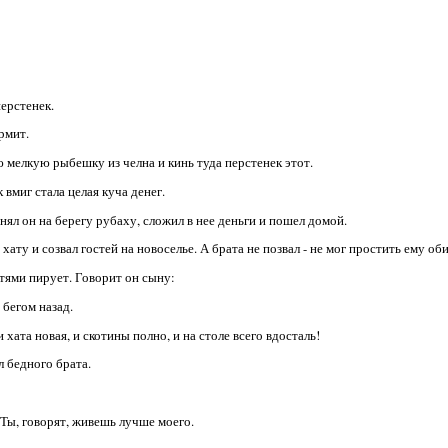
ерстенек.
ормит.
ю мелкую рыбешку из челна и кинь туда перстенек этот.
 вмиг стала целая куча денег.
нял он на берегу рубаху, сложил в нее деньги и пошел домой.
ату и созвал гостей на новоселье. А брата не позвал - не мог простить ему об
стями пирует. Говорит он сыну:
 бегом назад.
 и хата новая, и скотины полно, и на столе всего вдосталь!
л бедного брата.
- Ты, говорят, живешь лучше моего.