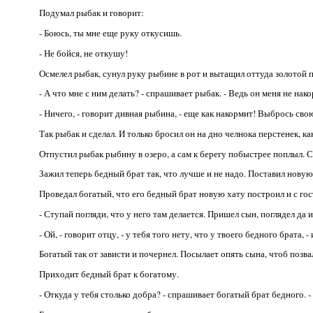
Подумал рыбак и говорит:
- Боюсь, ты мне еще руку откусишь.
- Не бойся, не откушу!
Осмелел рыбак, сунул руку рыбине в рот и вытащил оттуда золотой п
- А что мне с ним делать? - спрашивает рыбак. - Ведь он меня не нак
- Ничего, - говорит дивная рыбина, - еще как накормит! Выбрось сво
Так рыбак и сделал. И только бросил он на дно челнока перстенек, как
Отпустил рыбак рыбину в озеро, а сам к берегу побыстрее поплыл. С
Зажил теперь бедный брат так, что лучше и не надо. Поставил новую х
Проведал богатый, что его бедный брат новую хату построил и с го
- Ступай погляди, что у него там делается. Пришел сын, поглядел да и
- Ой, - говорит отцу, - у тебя того нету, что у твоего бедного брата, -
Богатый так от зависти и почернел. Посылает опять сына, чтоб позва
Приходит бедный брат к богатому.
- Откуда у тебя столько добра? - спрашивает богатый брат бедного. 