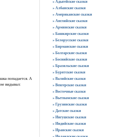
» Адыгейские сказки
» Албанские сказки
» Американские сказки
» Английские сказки
» Армянские сказки
» Башкирские сказки
» Белорусские сказки
» Бирманские сказки
» Болгарские сказки
» Боснийские сказки
» Бразильские сказки
» Бурятские сказки
ешка попадается. А
» Валийские сказки
 не видывал:
» Венгерские сказки
» Восточные сказки
» Вьетнамские сказки
» Грузинские сказки
» Датские сказки
» Ингушские сказки
» Индийские сказки
» Иранские сказки
» Ирландские сказки