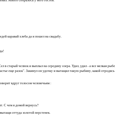
седей каравай хлеба да и пошел на свадьбу.
да!
л в старый челнок и выплыл на середину озера. Удил, удил - а все мелкая рыб
счастье еще разок”. Закинул он удочку и вытащил такую рыбину, какой отродясь
говорит вдруг голосом человечьим :
тят. С чем я домой вернусь?
и вытащи оттуда золотой перстенек.