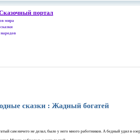
 Сказочный портал
дов мира
 сказки
 народов
одные сказки : Жадный богатей
атый сам ничего не делал, было у него много работников. А бедный удил в озер
енил. Много собралось у него гостей.