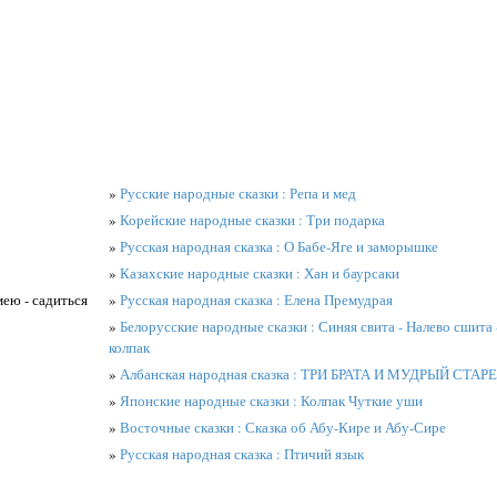
»
Русские народные сказки : Репа и мед
»
Корейские народные сказки : Три подарка
»
Русская народная сказка : О Бабе-Яге и заморышке
»
Казахские народные сказки : Хан и баурсаки
мею - садиться
»
Русская народная сказка : Елена Премудрая
»
Белорусские народные сказки : Синяя свита - Налево сшит
колпак
»
Албанская народная сказка : ТРИ БРАТА И МУДРЫЙ СТАР
»
Японские народные сказки : Колпак Чуткие уши
»
Восточные сказки : Сказка об Абу-Кире и Абу-Сире
»
Русская народная сказка : Птичий язык