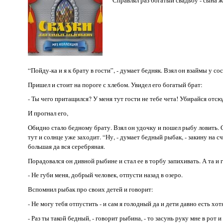
“Пойду-ка и я к брату в гости”, - думает бедняк. Взял он взаймы у со
Пришел и стоит на пороге с хлебом. Увидел его богатый брат:
- Ты чего притащился? У меня тут гости не тебе чета! Убирайся отсю
И прогнал его,
Обидно стало бедному брату. Взял он удочку и пошел рыбу ловить. Се
тут и солнце уже заходит. “Ну, - думает бедный рыбак, - закину на 
большая да вся серебряная.
Порадовался он дивной рыбине и стал ее в торбу запихивать. А та и 
- Не губи меня, добрый человек, отпусти назад в озеро.
Вспомнил рыбак про своих детей и говорит:
- Не могу тебя отпустить - и сам я голодный да и дети давно есть хо
- Раз ты такой бедный, - говорит рыбина, - то засунь руку мне в рот 