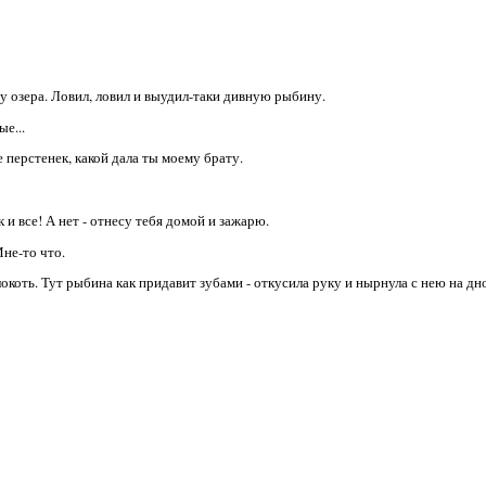
ну озера. Ловил, ловил и выудил-таки дивную рыбину.
ые...
е перстенек, какой дала ты моему брату.
к и все! А нет - отнесу тебя домой и зажарю.
Мне-то что.
окоть. Тут рыбина как придавит зубами - откусила руку и нырнула с нею на дно