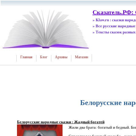
Сказатель.РФ:
» Klaw.ru : сказки наро
» Все русские народные
» Тексты сказок разных
Главная
Блог
Архивы
Магазин
Белорусские нар
Белорусские народные сказки : Жадный богатей
Жили два брата: богатый и бедный. Бог
Справлял раз богатый свадьбу - сына ж