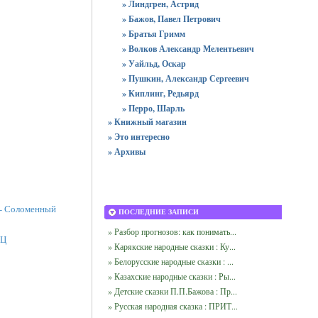
» Линдгрен, Астрид
» Бажов, Павел Петрович
» Братья Гримм
» Волков Александр Мелентьевич
» Уайльд, Оскар
» Пушкин, Александр Сергеевич
» Киплинг, Редьярд
» Перро, Шарль
» Книжный магазин
» Это интересно
» Архивы
а - Соломенный
ПОСЛЕДНИЕ ЗАПИСИ
» Разбор прогнозов: как понимать...
ЕЦ
» Карякские народные сказки : Ку...
» Белорусские народные сказки : ...
» Казахские народные сказки : Ры...
» Детские сказки П.П.Бажова : Пр...
» Русская народная сказка : ПРИТ...