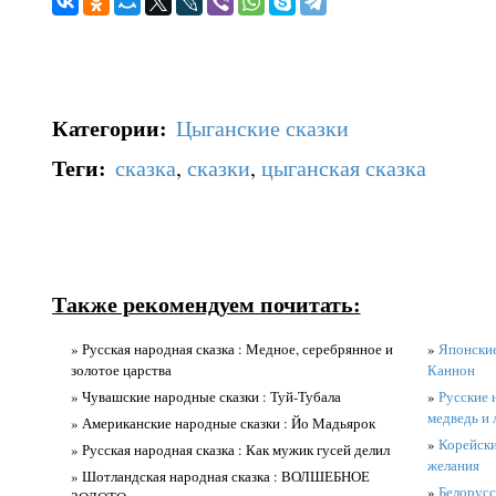
Категории
:
Цыганские сказки
Теги
:
сказка
,
сказки
,
цыганская сказка
Также рекомендуем почитать:
» Русская народная сказка : Медное, серебрянное и
»
Японские
золотое царства
Каннон
» Чувашские народные сказки : Туй-Тубала
»
Русские 
медведь и 
» Американские народные сказки : Йо Мадьярок
»
Корейски
» Русская народная сказка : Как мужик гусей делил
желания
» Шотландская народная сказка : ВОЛШЕБНОЕ
»
Белорусс