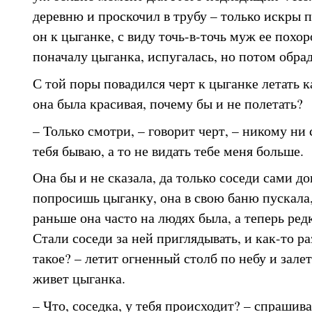
деревню и проскочил в трубу – только искры 
он к цыганке, с виду точь-в-точь муж ее похо
поначалу цыганка, испугалась, но потом обрад
С той поры повадился черт к цыганке летать
она была красивая, почему бы и не полетать?
– Только смотри, – говорит черт, – никому ни с
тебя бываю, а то не видать тебе меня больше.
Она бы и не сказала, да только соседи сами д
попросишь цыганку, она в свою баню пускала, 
раньше она часто на людях была, а теперь редк
Стали соседи за ней приглядывать, и как-то ра
такое? – летит огненный столб по небу и залет
живет цыганка.
– Что, соседка, у тебя происходит? – спраши