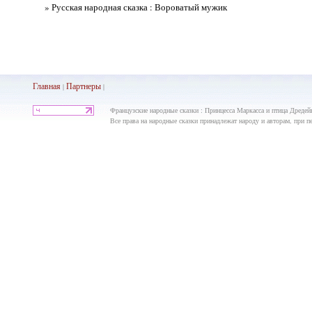
» Русская народная сказка : Вороватый мужик
Главная
Партнеры
|
|
Французские народные сказки : Принцесса Маркасса и птица Дредей
Все права на народные сказки принадлежат народу и авторам, при пе