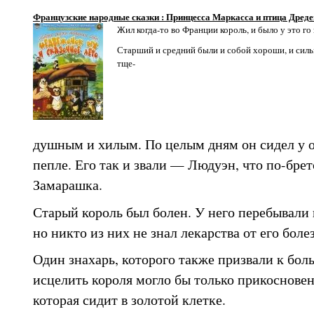
Французские народные сказки : Принцесса Маркасса и птица Дреде
Жил когда-то во Франции король, и было у это го 
Старший и средний были и собой хороши, и силь
тще-
душным и хилым. По целым дням он сидел у оча
пепле. Его так и звали — Людуэн, что по-брет
Замарашка.
Старый король был болен. У него перебывали в
но никто из них не знал лекарства от его боле
Один знахарь, которого также призвали к боль
исцелить короля могло бы только прикосновен
которая сидит в золотой клетке.