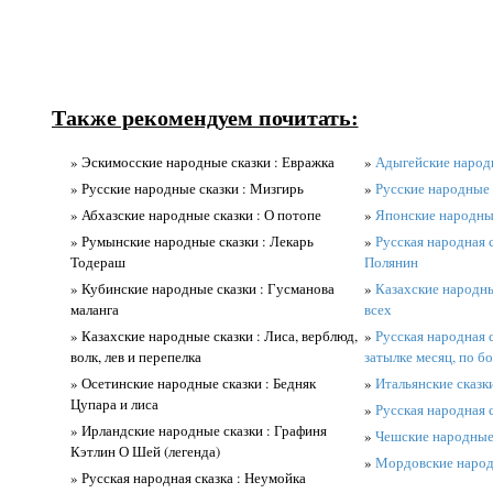
Также рекомендуем почитать:
» Эскимосские народные сказки : Евражка
»
Адыгейские народ
» Русские народные сказки : Мизгирь
»
Русские народные 
» Абхазские народные сказки : О потопе
»
Японские народные
» Румынские народные сказки : Лекарь
»
Русская народная с
Тодераш
Полянин
» Кубинские народные сказки : Гусманова
»
Казахские народн
маланга
всех
» Казахские народные сказки : Лиса, верблюд,
»
Русская народная с
волк, лев и перепелка
затылке месяц, по б
» Осетинские народные сказки : Бедняк
»
Итальянские сказки
Цупара и лиса
»
Русская народная 
» Ирландские народные сказки : Графиня
»
Чешские народные 
Кэтлин О Шей (легенда)
»
Мордовские народн
» Русская народная сказка : Неумойка