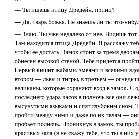
— Ты ищешь птицу Дредейн, принц?
— Да, тварь божья. Не знаешь ли ты что-нибуд
— Знаю. Ты уже недалеко от нее. Видишь тот 
Там находится птица Дредейн. Я расскажу тебе
чтобы ее достать. Замок стоит за тремя двора
обнесен высокой стеной. Тебе придется пройти
Первый кишит жабами, змеями и всякими ядо
втором — львы и тигры, в третьем — огнеды
великаны, которые охраняют вход в замок. С 
последнего удара часов в полночь все они леж
высунутыми языками и спят глубоким сном. 
пройти между ними и даже по их телам — они
пробьет полночь. Проникнув в замок, ты прой
красивых зала (я не скажу тебе, что ты в них 