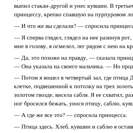
выпил стакан-другой и унес кувшин. В третьем
принцессу, крепко спавшую на пурпуровом ло
— И что же вы сделали? — спросила принцесс
— Я сперва глядел, глядел на нее разинув рот
мне в голову, я осмелел, лег рядом с нею на кр
— Да, это похоже на правду, — сказала принц
— Она указала на своего мальчика. — Но про
— Потом я вошел в четвертый зал, где птица 
клетке, подвешенной к потолку на трех золоты
золотом гвозде, висела сабля. Я ее схватил, ра
ног бросился бежать, унося птицу, саблю, кув
— А где же все это? — спросила принцесса.
— Птица здесь. Хлеб, кувшин и саблю я остави