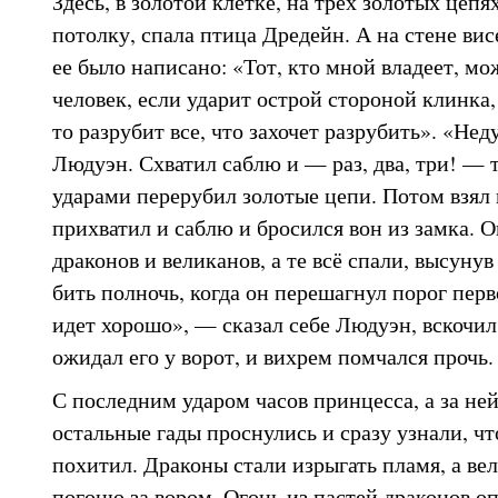
Здесь, в золотой клетке, на трех золотых цеп
потолку, спала птица Дредейн. А на стене вис
ее было написано: «Тот, кто мной владеет, мо
человек, если ударит острой стороной клинка,
то разрубит все, что захочет разрубить». «Не
Людуэн. Схватил саблю и — раз, два, три! —
ударами перерубил золотые цепи. Потом взял 
прихватил и саблю и бросился вон из замка. 
драконов и великанов, а те всё спали, высунув
бить полночь, когда он перешагнул порог перв
идет хорошо», — сказал себе Людуэн, вскочил
ожидал его у ворот, и вихрем помчался прочь.
С последним ударом часов принцесса, а за не
остальные гады проснулись и сразу узнали, чт
похитил. Драконы стали изрыгать пламя, а ве
погоню за вором. Огонь из пастей драконов о