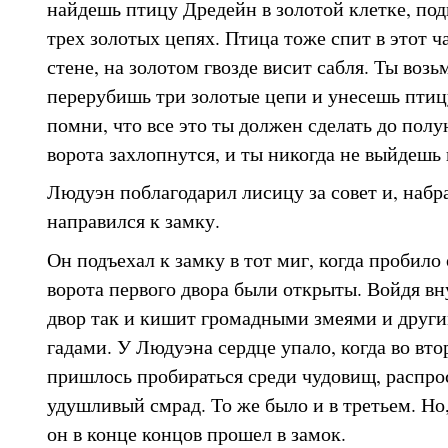
найдешь птицу Дредейн в золотой клетке, по
трех золотых цепях. Птица тоже спит в этот ча
стене, на золотом гвозде висит сабля. Ты возь
перерубишь три золотые цепи и унесешь птицу
помни, что все это ты должен сделать до полу
ворота захлопнутся, и ты никогда не выйдешь 
Людуэн поблагодарил лисицу за совет и, набр
направился к замку.
Он подъехал к замку в тот миг, когда пробило
ворота первого двора были открыты. Войдя вну
двор так и кишит громадными змеями и друг
гадами. У Людуэна сердце упало, когда во вто
пришлось пробираться среди чудовищ, распро
удушливый смрад. То же было и в третьем. Но,
он в конце концов прошел в замок.