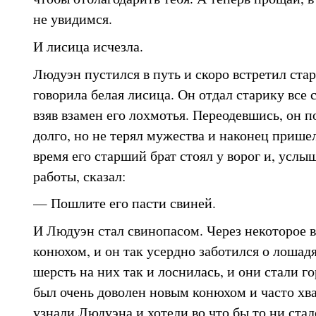
не увидимся.
И лисица исчезла.
Людуэн пустился в путь и скоро встретил ста
говорила белая лисица. Он отдал старику все 
взяв взамен его лохмотья. Переодевшись, он 
долго, но не терял мужества и наконец пришел
время его старший брат стоял у ворог и, услыш
работы, сказал:
— Пошлите его пасти свиней.
И Людуэн стал свинопасом. Через некоторое в
конюхом, и он так усердно заботился о лошадя
шерсть на них так и лоснилась, и они стали го
был очень доволен новым конюхом и часто хва
узнали Людуэна и хотели во что бы то ни стал